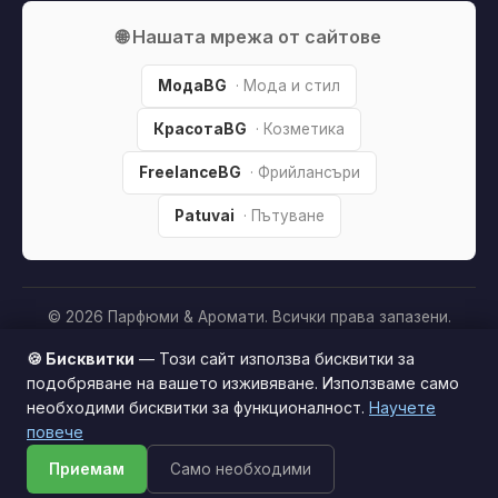
🌐 Нашата мрежа от сайтове
МодаBG
· Мода и стил
КрасотаBG
· Козметика
FreelanceBG
· Фрийлансъри
Patuvai
· Пътуване
© 2026 Парфюми & Аромати. Всички права запазени.
Партньорско разкриване:
Този сайт е независим и
🍪 Бисквитки
— Този сайт използва бисквитки за
съдържа партньорски (affiliate) линкове. Когато купите
подобряване на вашето изживяване. Използваме само
продукт през тях, може да получим малка комисиона от
необходими бисквитки за функционалност.
Научете
Този сайт използва бисквитки за по-добро
магазина —
без
това да оскъпява покупката за вас. Това
повече
потребителско изживяване.
Научи повече
ни помага да поддържаме сайта безплатен.
Как
Приемам
Само необходими
Приемам
печелим »