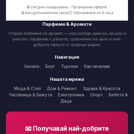
🔒 Сигурно пазаруване
✅ Проверени оферти
💰 Без допълнителни такси
🕒 Обновяване на 6 часа
Парфюми & Аромати
Открий любимия си аромат — над хиляди дамски, мъжки и
унисекс парфюми с ревюта, сравнение на цени и най-
добрите оферти от водещи марки.
Навигация
Начало
Блог
Търсене
Как печелим
Нашата мрежа
Мода & Стил
Дом & Ремонт
Здраве & Красота
Часовници & Бижута
Електроника
Спорт
Бебета &
Деца
📧 Получавай най-добрите