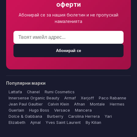
оферти
Абонирай се за нашия бюлетин и не пропускай
намаленията
Абонирай се
Популярни марки
Lattafa
Chanel
Rumi Cosmetics
Innersense Organic Beauty
Armaf
Xerjoff
Paco Rabanne
Jean Paul Gaultier
Calvin Klein
Afnan
Montale
Hermes
Guerlain
Hugo Boss
Versace
Mancera
Dolce & Gabbana
Burberry
Carolina Herrera
Yari
Elizabeth
Ajmal
Yves Saint Laurent
By Kilian