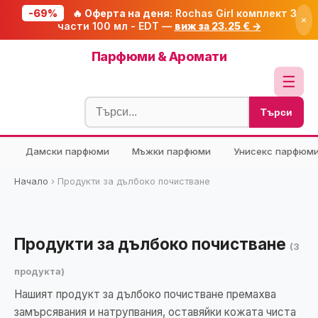
-69%
🔥 Оферта на деня:
Rochas Girl комплект 3
×
части 100 мл - EDT —
виж за 23.25 € →
Начало
Парфюми & Аромати
🔥 Намаления
☰
Блог
Търси
🧮 Калкулатори
Дамски парфюми
Мъжки парфюми
Унисекс парфюм
🔍 Намери продукт
🎁 Подарък
Начало
›
Продукти за дълбоко почистване
🎟️ Купони
Продукти за дълбоко почистване
(3
продукта)
Нашият продукт за дълбоко почистване премахва
замърсявания и натрупвания, оставяйки кожата чиста