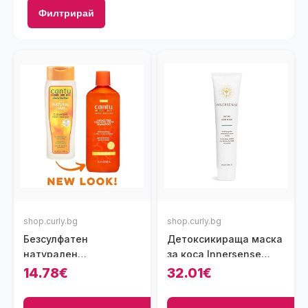
Филтрирай
shop.curly.bg
shop.curly.bg
Безсулфатен
Детоксикираща маска
натурален
за коса Innersense
дълбокопочистващ
Detox Hair Mask, 118 мл
14.78€
32.01€
крем-шампоан Cantu
Cleansing Cream