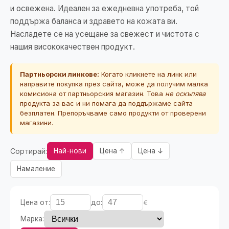
и освежена. Идеален за ежедневна употреба, той
поддържа баланса и здравето на кожата ви.
Насладете се на усещане за свежест и чистота с
нашия висококачествен продукт.
Партньорски линкове:
Когато кликнете на линк или
направите покупка през сайта, може да получим малка
комисиона от партньорския магазин. Това
не оскъпява
продукта за вас и ни помага да поддържаме сайта
безплатен. Препоръчваме само продукти от проверени
магазини.
Сортирай:
Най-нови
Цена ↑
Цена ↓
Намаление
Цена от:
до:
€
Марка: