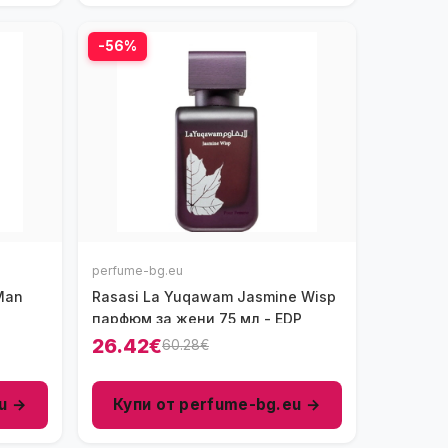
-56%
perfume-bg.eu
 Man
Rasasi La Yuqawam Jasmine Wisp
парфюм за жени 75 мл - EDP
26.42€
60.28€
u →
Купи от perfume-bg.eu →