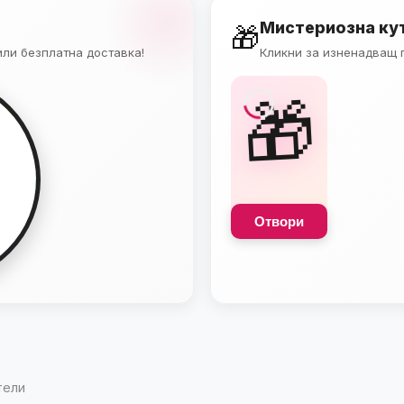
Мистериозна ку
🎁
или безплатна доставка!
Кликни за изненадващ п
🎁
ДОСТАВКА
-10%
Отвори
тели