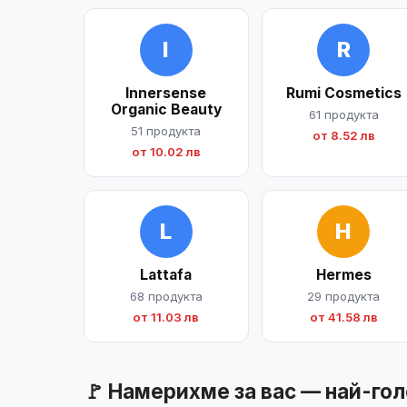
I
R
Innersense
Rumi Cosmetics
Organic Beauty
61 продукта
51 продукта
от 8.52 лв
от 10.02 лв
L
H
Lattafa
Hermes
68 продукта
29 продукта
от 11.03 лв
от 41.58 лв
🚩 Намерихме за вас — най-го