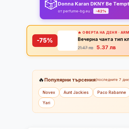
🎲
Donna Karan DKNY Be Tempt
от perfume-bg.eu ·
-42%
🔥 ОФЕРТА НА ДЕНЯ · AR
Вечерна чанта тип к
-75%
5.37 лв
21.47 лв
🔥
Популярни търсения
(последните 7 дни
Novex
Aunt Jackies
Paco Rabanne
Yari