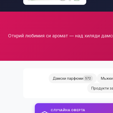
Открий любимия си аромат — над хиляди дамск
Дамски парфюми
Мъжки
572
Продукти з
СЛУЧАЙНА ОФЕРТА