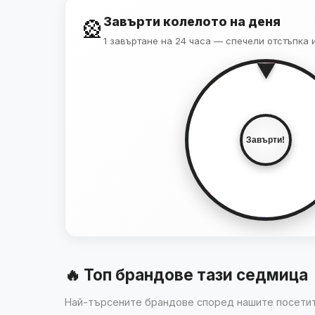
Завърти колелото на деня
🎡
-5%
VIP
1 завъртане на 24 часа — спечели отстъпка 
▼
-20%
Завърти!
+1 КЛИК
МИСТЕРИЯ
-15%
🔥 Топ брандове тази седмица
Най-търсените брандове според нашите посети