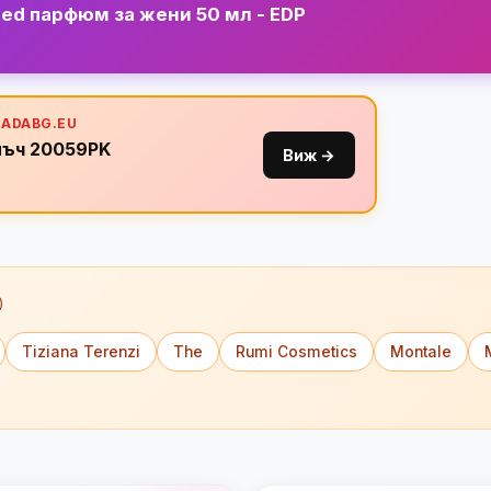
ed парфюм за жени 50 мл - EDP
MADABG.EU
лъч 20059PK
Виж →
)
Tiziana Terenzi
The
Rumi Cosmetics
Montale