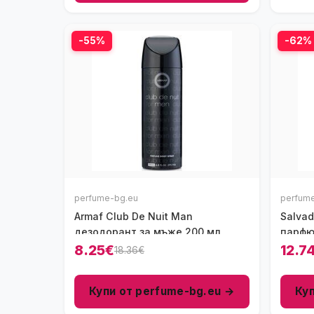
-55%
-62%
perfume-bg.eu
perfum
Armaf Club De Nuit Man
Salvad
дезодорант за мъже 200 мл
парфю
8.25€
12.7
18.36€
Купи от perfume-bg.eu →
Ку