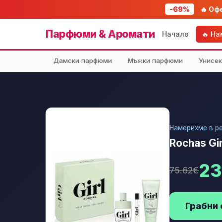
-69%
🔥 Оф
Парфюми & Аромати
Начало
🔥 Н
Дамски парфюми
Мъжки парфюми
Унисе
Намерихме в pe
Rochas Gi
23
75.62€
Грабни