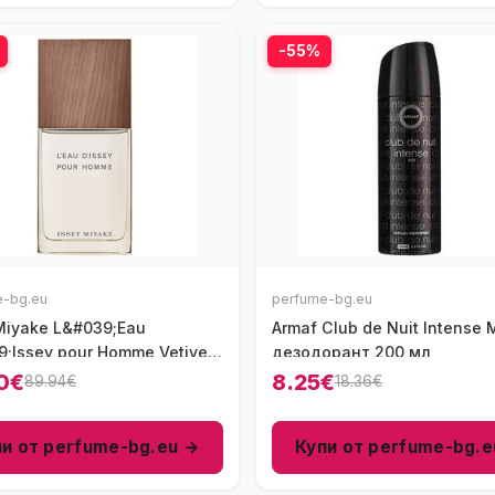
-55%
e-bg.eu
perfume-bg.eu
Miyake L&#039;Eau
Armaf Club de Nuit Intense
;Issey pour Homme Vetiver
дезодорант 200 мл
м за мъже 100 мл - EDT
0€
8.25€
89.94€
18.36€
пи от perfume-bg.eu →
Купи от perfume-bg.e