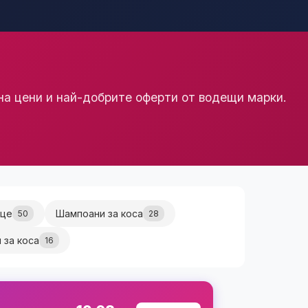
а цени и най-добрите оферти от водещи марки.
ице
Шампоани за коса
50
28
 за коса
16