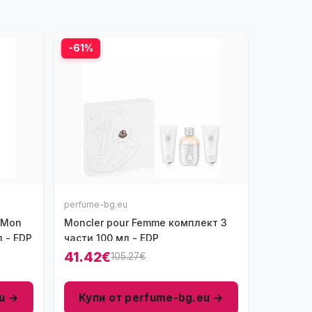
-61%
perfume-bg.eu
 Mon
Moncler pour Femme комплект 3
 - EDP
части 100 мл - EDP
41.42€
105.27€
u →
Купи от perfume-bg.eu →