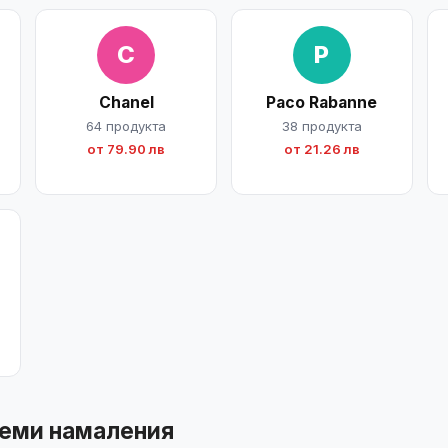
C
P
Chanel
Paco Rabanne
64 продукта
38 продукта
от 79.90 лв
от 21.26 лв
леми намаления