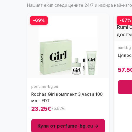
Нашият екип следи цените 24/7 и избира най-из
-69%
-67%
rumi.bg
Цялос
57.5
perfume-bg.eu
Rochas Girl комплект 3 части 100
мл - EDT
23.25€
75.62€
Купи от perfume-bg.eu →