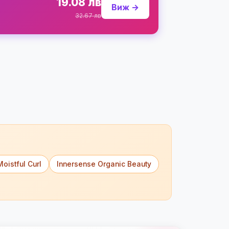
19.08 лв
Виж →
32.67 лв
Moistful Curl
Innersense Organic Beauty