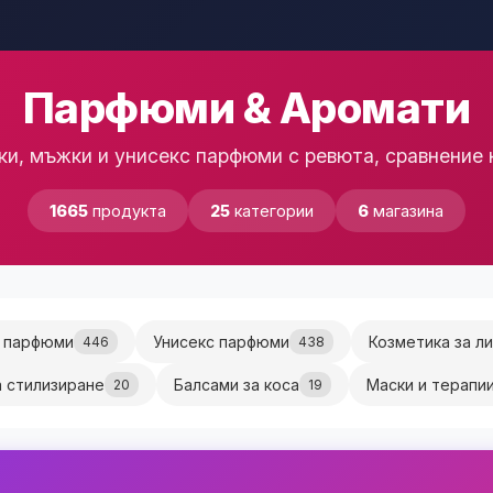
Парфюми & Аромати
и, мъжки и унисекс парфюми с ревюта, сравнение н
1665
продукта
25
категории
6
магазина
 парфюми
Унисекс парфюми
Козметика за л
446
438
а стилизиране
Балсами за коса
Маски и терапии
20
19