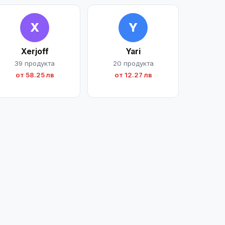
X
Y
Xerjoff
Yari
39 продукта
20 продукта
от 58.25 лв
от 12.27 лв