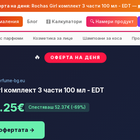
ерта на деня:
Rochas Girl комплект 3 части 100 мл - EDT —
амаления
Блог
🧮 Калкулатори
🔍 Намери продукт
кс парфюми
Козметика за лице
Шампоани за коса
Про
🔥
ОФЕРТА НА ДЕНЯ
rfume-bg.eu
rl комплект 3 части 100 мл - EDT
.25€
Спестяваш 52.37€ (-69%)
 офертата →