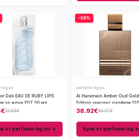
-59%
e-bg.eu
perfume-bg.eu
or Dali EAU DE RUBY LIPS
Al Haramain Amber Oud Gold
м за жени EDT 50 мл
Edition унисекс парфюм 120
EDP
4€
38.92€
33.69€
96.07€
пи от perfume-bg.eu →
Купи от perfume-bg.e