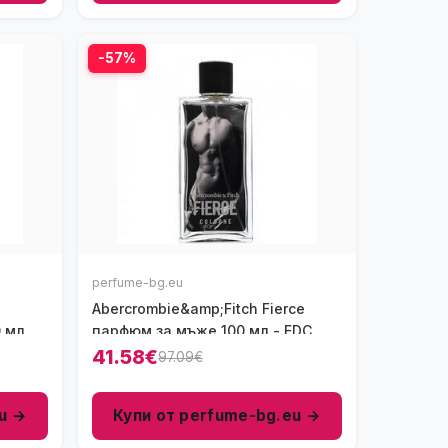
-57%
perfume-bg.eu
Abercrombie&amp;Fitch Fierce
 мл -
парфюм за мъже 100 мл - EDC
41.58€
97.09€
u →
Купи от perfume-bg.eu →