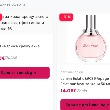
годните оферти
-61%
тна грижа срещу акне
0€
174.86€
Купи от rumi.bg →
perfume-bg.eu
Lanvin Eclat d&#039;Arpеge
Eclat парфюм за жени 50 мл
14.08€
35.74€
Купи от perfume-bg.e