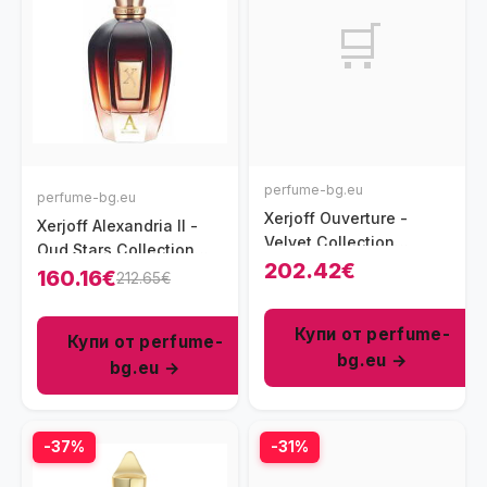
🛒
perfume-bg.eu
perfume-bg.eu
Xerjoff Ouverture -
Xerjoff Alexandria II -
Velvet Collection
Oud Stars Collection
унисекс парфюм 100
202.42€
унисекс парфюм 50 мл
160.16€
212.65€
мл - EDP
- EDP
Купи от perfume-
Купи от perfume-
bg.eu →
bg.eu →
-37%
-31%