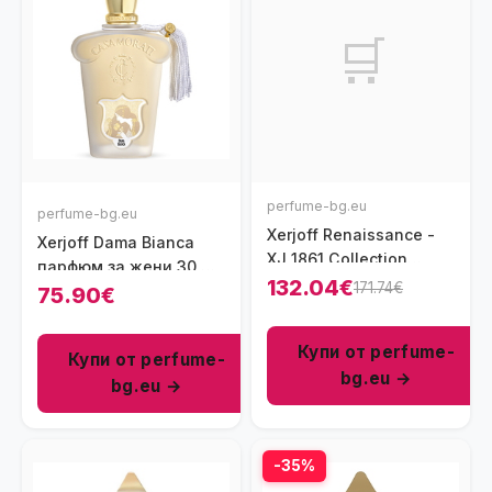
🛒
perfume-bg.eu
perfume-bg.eu
Xerjoff Renaissance -
Xerjoff Dama Bianca
XJ 1861 Collection
парфюм за жени 30 мл
унисекс парфюм 100
132.04€
171.74€
- EDP
75.90€
мл - EDP
Купи от perfume-
Купи от perfume-
bg.eu →
bg.eu →
-35%