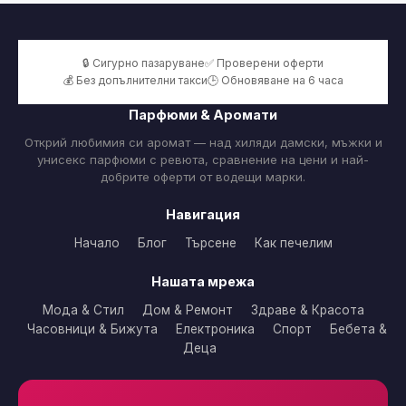
🔒 Сигурно пазаруване
✅ Проверени оферти
💰 Без допълнителни такси
🕒 Обновяване на 6 часа
Парфюми & Аромати
Открий любимия си аромат — над хиляди дамски, мъжки и
унисекс парфюми с ревюта, сравнение на цени и най-
добрите оферти от водещи марки.
Навигация
Начало
Блог
Търсене
Как печелим
Нашата мрежа
Мода & Стил
Дом & Ремонт
Здраве & Красота
Часовници & Бижута
Електроника
Спорт
Бебета &
Деца