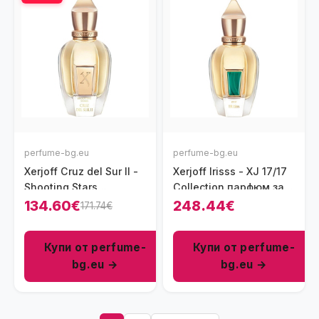
perfume-bg.eu
perfume-bg.eu
Xerjoff Cruz del Sur II -
Xerjoff Irisss - XJ 17/17
Shooting Stars
Collection парфюм за
Collection унисекс
жени 50 мл - EXDP
134.60€
248.44€
171.74€
парфюм 50 мл - EXDP
Купи от perfume-
Купи от perfume-
bg.eu →
bg.eu →