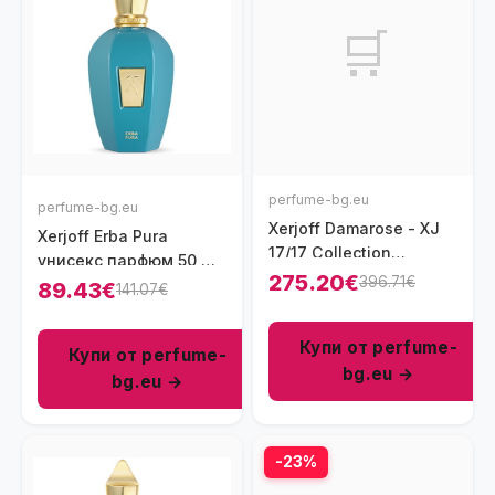
🛒
perfume-bg.eu
perfume-bg.eu
Xerjoff Damarose - XJ
Xerjoff Erba Pura
17/17 Collection
унисекс парфюм 50 мл
парфюм за жени 100
275.20€
396.71€
- EDP
89.43€
141.07€
мл - EXDP
Купи от perfume-
Купи от perfume-
bg.eu →
bg.eu →
-23%