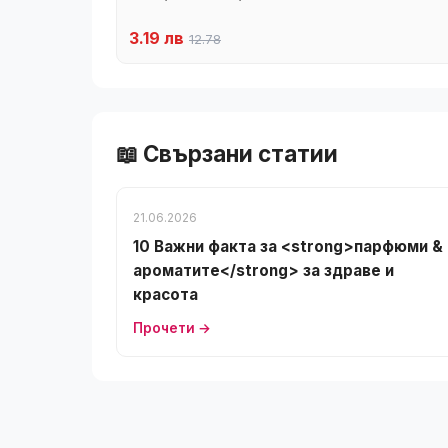
3.19 лв
12.78
📖 Свързани статии
21.06.2026
10 Важни факта за <strong>парфюми &
ароматите</strong> за здраве и
красота
Прочети →