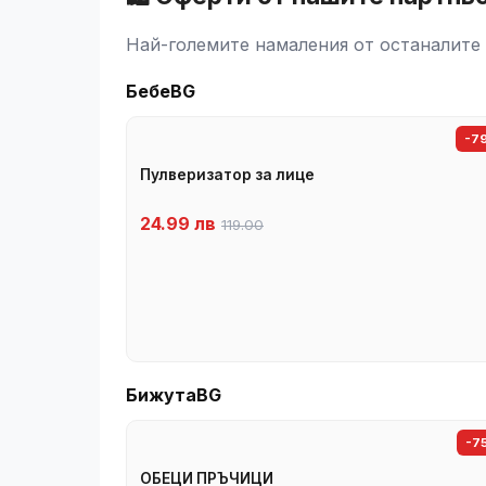
Най-големите намаления от останалите 
БебеBG
-7
Пулверизатор за лице
24.99 лв
119.00
БижутаBG
-7
ОБЕЦИ ПРЪЧИЦИ