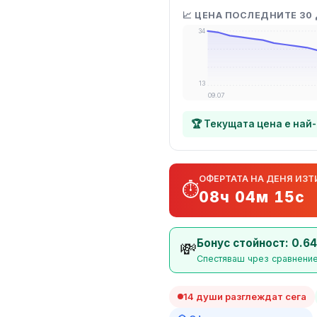
📈 ЦЕНА ПОСЛЕДНИТЕ 30
34
13
09.07
🏆 Текущата цена е най
ОФЕРТАТА НА ДЕНЯ ИЗТ
⏱️
08ч 04м 14с
Бонус стойност: 0.64
💸
Спестяваш чрез сравнение
14 души разглеждат сега