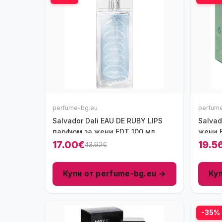
perfume-bg.eu
perfum
Salvador Dali EAU DE RUBY LIPS
Salvad
парфюм за жени EDT 100 мл
жени 
17.00€
19.5
43.92€
Купи от perfume-bg.eu →
Ку
-35%