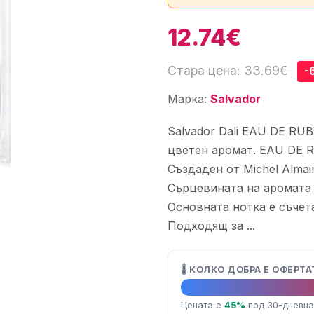
12.74€
Стара цена: 33.69€
-
Марка:
Salvador
Salvador Dali EAU DE RU
цветен аромат. EAU DE R
Създаден от Michel Almai
Сърцевината на аромата 
Основната нотка е съчета
Подходящ за ...
🌡️ КОЛКО ДОБРА Е ОФЕРТА
🔥 Топ оферта
Цената е
45%
под 30-дневна