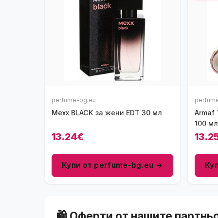
perfume-bg.eu
perfum
Mexx BLACK за жени EDT 30 мл
Armaf 
100 мл
13.24€
13.2
Купи от perfume-bg.eu →
Ку
🛍️ Оферти от нашите партнь