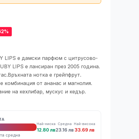
62%
BY LIPS е дамски парфюм с цитрусово-
UBY LIPS е лансиран през 2005 година.
rac.Връхната нотка е грейпфрут.
е комбинация от ананас и магнолия.
ние на кехлибар, мускус и кедър.
ТА
Най-ниска
Средна
Най-висока
12.80 лв
23.16 лв
33.69 лв
та средна