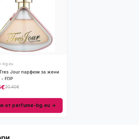
e-bg.eu
Tres Jour парфюм за жени
 - EDP
5€
20.40€
пи от perfume-bg.eu →
ори