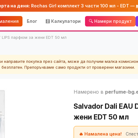
ерта на деня:
Rochas Girl комплект 3 части 100 мл - EDT —
амаления
Блог
🧮 Калкулатори
🔍 Намери продукт
BY LIPS парфюм за жени EDT 50 мл
ли направите покупка през сайта, може да получим малка комисион
а безплатен. Препоръчваме само продукти от проверени магазини.
Намерено в
perfume-bg.
Salvador Dali EAU
жени EDT 50 мл
🔥 Намалена цена!
Спест