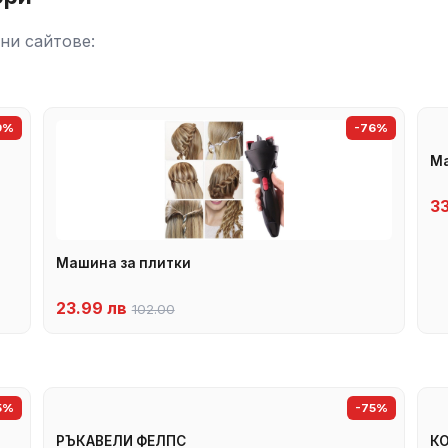
ни сайтове:
9%
-76%
Ма
3
Машина за плитки
23.99 лв
102.00
5%
-75%
РЪКАВЕЛИ ФЕЛПС
К