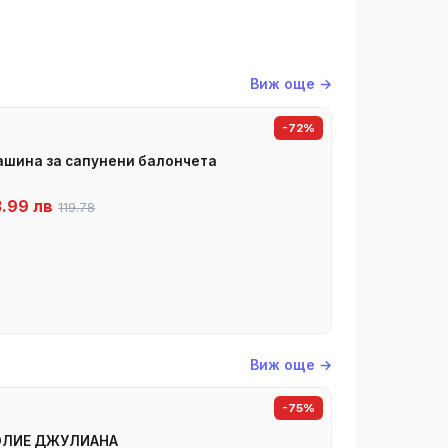
Виж още →
-72%
шина за сапунени балончета
3.99 лв
119.78
Виж още →
-75%
ОЛИЕ ДЖУЛИАНА