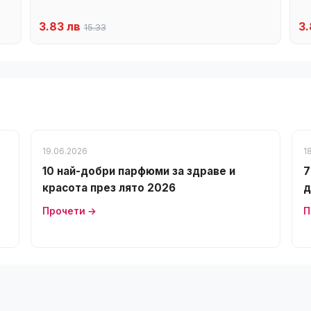
3.83 лв
3.
15.33
19.06.2026
1
10 най-добри парфюми за здраве и
7
красота през лято 2026
д
Прочети →
П