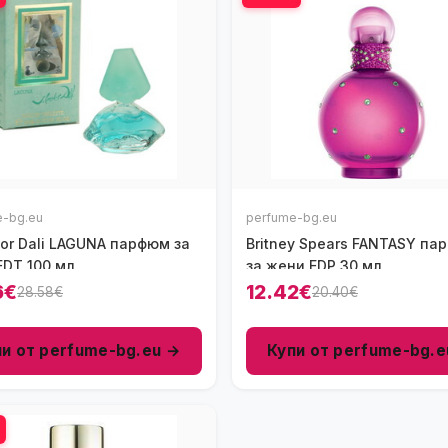
e-bg.eu
perfume-bg.eu
or Dali LAGUNA парфюм за
Britney Spears FANTASY па
EDT 100 мл
за жени EDP 30 мл
6€
12.42€
28.58€
20.40€
пи от perfume-bg.eu →
Купи от perfume-bg.e