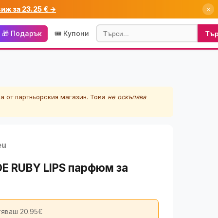
виж за 23.25 € →
×
🎁 Подарък
🎟️ Купони
Тъ
а от партньорския магазин. Това
не оскъпява
eu
 DE RUBY LIPS парфюм за
яваш 20.95€