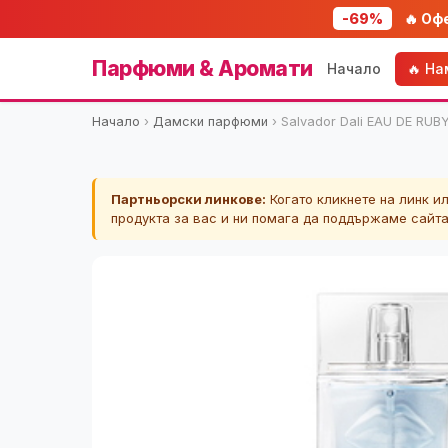
-69%
🔥 Оф
Парфюми & Аромати
Начало
🔥 Н
Начало
›
Дамски парфюми
›
Salvador Dali EAU DE RU
Партньорски линкове:
Когато кликнете на линк и
продукта за вас и ни помага да поддържаме сайт