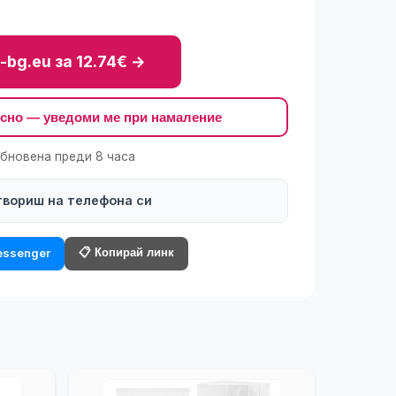
-bg.eu за 12.74€ →
късно — уведоми ме при намаление
обновена преди 8 часа
твориш на телефона си
📋 Копирай линк
ssenger