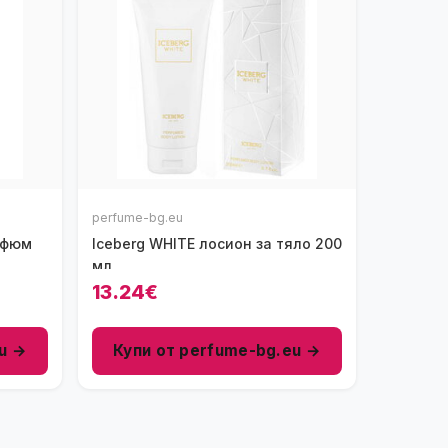
perfume-bg.eu
рфюм
Iceberg WHITE лосион за тяло 200
мл
13.24€
u →
Купи от perfume-bg.eu →