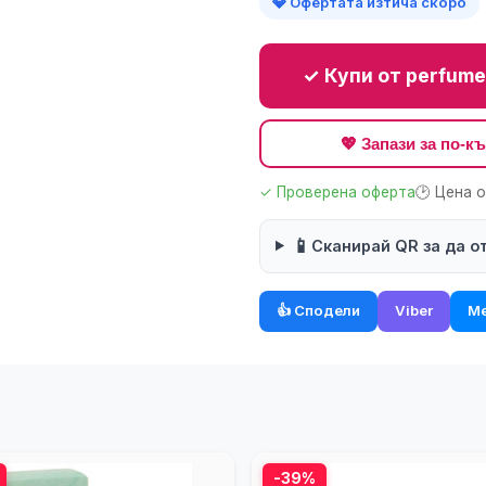
💎 Офертата изтича скоро
✓ Купи от perfume
💖 Запази за по-
✓ Проверена оферта
🕑 Цена 
📱
Сканирай QR за да о
👍 Сподели
Viber
Me
-39%