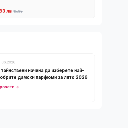
83 лв
15.33
8.06.2026
 тайнствени начина да изберете най-
обрите дамски парфюми за лято 2026
рочети →