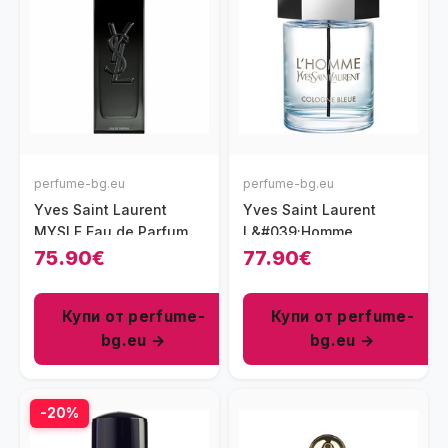
perfume-bg.eu
perfume-bg.eu
Yves Saint Laurent
Yves Saint Laurent
MYSLF Eau de Parfum
L&#039;Homme
парфюм за мъже 60 мл
Cologne Bleue парфюм
75.90€
77.90€
- EDP
за мъже 100 мл - EDT
Купи от perfume-
Купи от perfume-
bg.eu →
bg.eu →
-20%