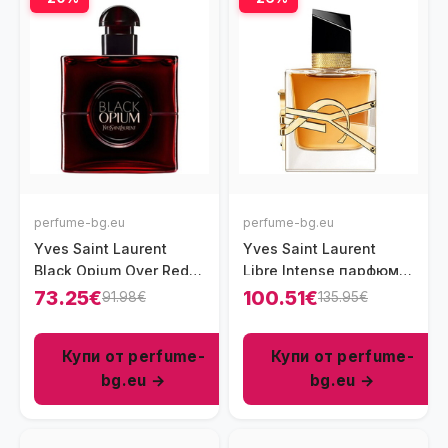
perfume-bg.eu
perfume-bg.eu
Yves Saint Laurent
Yves Saint Laurent
Black Opium Over Red
Libre Intense парфюм
парфюм за жени 50 мл
за жени 90 мл - EDP
73.25€
100.51€
91.98€
135.95€
- EDP
Купи от perfume-
Купи от perfume-
bg.eu →
bg.eu →