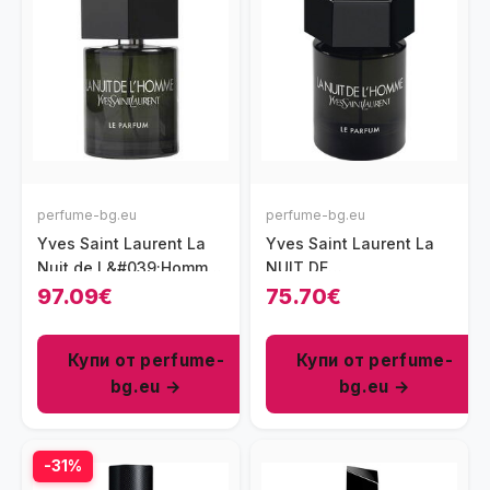
perfume-bg.eu
perfume-bg.eu
Yves Saint Laurent La
Yves Saint Laurent La
Nuit de L&#039;Homme
NUIT DE
Le Parfum парфюм за
L&#039;HOMME
97.09€
75.70€
мъже 60 мл - EDP
парфюм за мъже EDP
60 мл
Купи от perfume-
Купи от perfume-
bg.eu →
bg.eu →
-31%