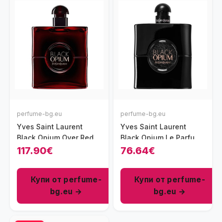
perfume-bg.eu
perfume-bg.eu
Yves Saint Laurent
Yves Saint Laurent
Black Opium Over Red
Black Opium Le Parfum
парфюм за жени 90 мл
парфюм за жени 30 мл
117.90€
76.64€
- EDP
- EDP
Купи от perfume-
Купи от perfume-
bg.eu →
bg.eu →