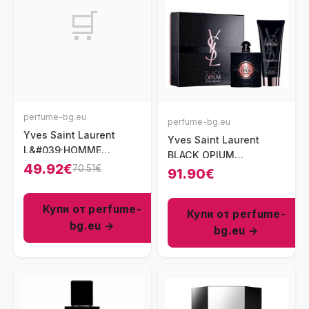
🛒
perfume-bg.eu
perfume-bg.eu
Yves Saint Laurent
Yves Saint Laurent
L&#039;HOMME
BLACK OPIUM
парфюм за мъже EDT
49.92€
70.51€
комплект 2 части 50
91.90€
60 мл
мл - EDP
Купи от perfume-
Купи от perfume-
bg.eu →
bg.eu →