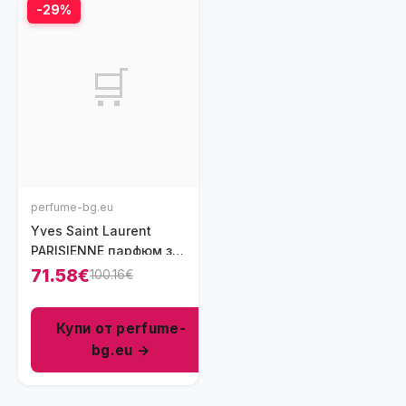
-29%
🛒
perfume-bg.eu
Yves Saint Laurent
PARISIENNE парфюм за
жени EDP 90 мл
71.58€
100.16€
Купи от perfume-
bg.eu →