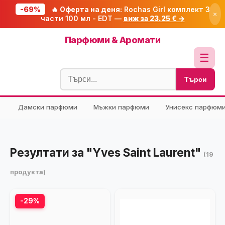
-69%
🔥 Оферта на деня:
Rochas Girl комплект 3
×
части 100 мл - EDT —
виж за 23.25 € →
Начало
Парфюми & Аромати
🔥 Намаления
☰
Блог
Търси
🧮 Калкулатори
Дамски парфюми
Мъжки парфюми
Унисекс парфюм
🔍 Намери продукт
🎁 Подарък
🎟️ Купони
Резултати за "Yves Saint Laurent"
(19
продукта)
-29%