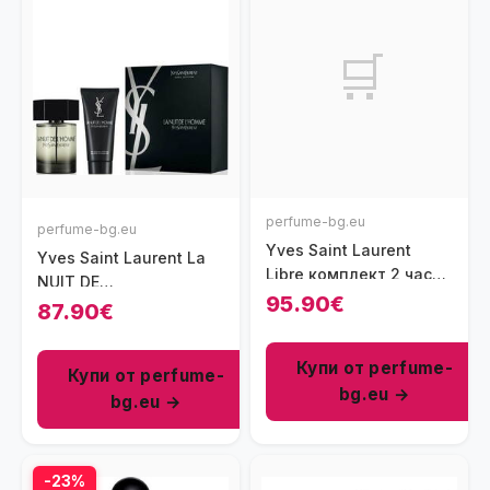
🛒
perfume-bg.eu
perfume-bg.eu
Yves Saint Laurent
Yves Saint Laurent La
Libre комплект 2 части
NUIT DE
50 мл - EDP
95.90€
L&#039;HOMME
87.90€
комплект 2 части 100
мл - EDT
Купи от perfume-
Купи от perfume-
bg.eu →
bg.eu →
-23%