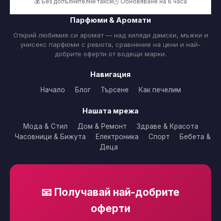
💰 Без допълнителни такси
🕒 Обновяване на 6 часа
Парфюми & Аромати
Открий любимия си аромат — над хиляди дамски, мъжки и
унисекс парфюми с ревюта, сравнение на цени и най-
добрите оферти от водещи марки.
Навигация
Начало
Блог
Търсене
Как печелим
Нашата мрежа
Мода & Стил
Дом & Ремонт
Здраве & Красота
Часовници & Бижута
Електроника
Спорт
Бебета &
Деца
📧 Получавай най-добрите
оферти