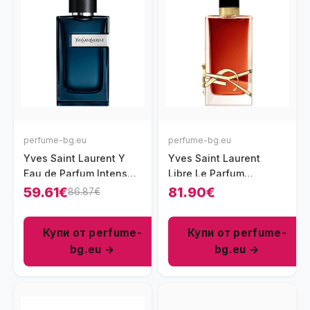
perfume-bg.eu
perfume-bg.eu
Yves Saint Laurent Y
Yves Saint Laurent
Eau de Parfum Intense
Libre Le Parfum
парфюм за мъже 60 мл
парфюм за жени 30 мл
59.61€
81.90€
86.87€
- EDP
Купи от perfume-
Купи от perfume-
bg.eu →
bg.eu →