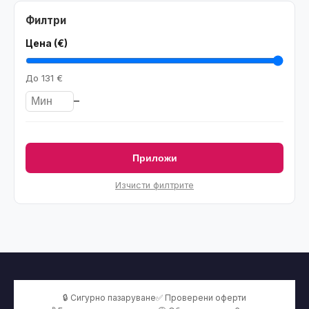
Филтри
Цена (€)
До
131 €
–
Приложи
Изчисти филтрите
🔒 Сигурно пазаруване
✅ Проверени оферти