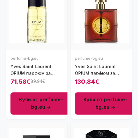
perfume-bg.eu
perfume-bg.eu
Yves Saint Laurent
Yves Saint Laurent
OPIUM парфюм за
OPIUM парфюм за
мъже EDT 100 мл
жени EDP 90 мл
71.58€
130.84€
89.94€
Купи от perfume-
Купи от perfume-
bg.eu →
bg.eu →