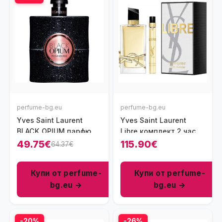
perfume-bg.eu
perfume-bg.eu
Yves Saint Laurent
Yves Saint Laurent
BLACK OPIUM парфюм
Libre комплект 2 части
за жени 30 мл - EDP
90 мл - EDP
49.75€
115.90€
64.37€
Купи от perfume-
Купи от perfume-
bg.eu →
bg.eu →
-20%
-26%