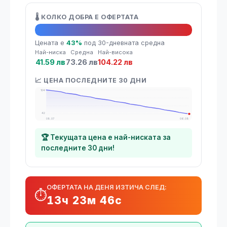
🌡️ КОЛКО ДОБРА Е ОФЕРТАТА
🔥 Топ оферта
Цената е
43%
под 30-дневната средна
Най-ниска
Средна
Най-висока
41.59 лв
73.26 лв
104.22 лв
📈 ЦЕНА ПОСЛЕДНИТЕ 30 ДНИ
104
42
08.07
06.08
🏆 Текущата цена е най-ниската за
последните 30 дни!
ОФЕРТАТА НА ДЕНЯ ИЗТИЧА СЛЕД:
⏱️
13ч 23м 46с