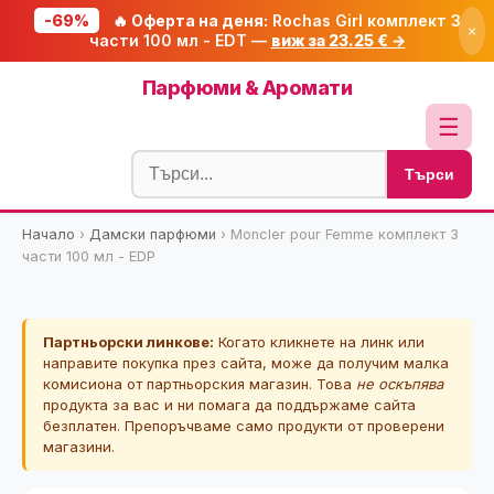
-69%
🔥 Оферта на деня:
Rochas Girl комплект 3
×
части 100 мл - EDT —
виж за 23.25 € →
Начало
Парфюми & Аромати
🔥 Намаления
☰
Блог
Търси
🧮 Калкулатори
Начало
›
Дамски парфюми
›
Moncler pour Femme комплект 3
🔍 Намери продукт
части 100 мл - EDP
🎁 Подарък
🎟️ Купони
Партньорски линкове:
Когато кликнете на линк или
направите покупка през сайта, може да получим малка
комисиона от партньорския магазин. Това
не оскъпява
продукта за вас и ни помага да поддържаме сайта
безплатен. Препоръчваме само продукти от проверени
магазини.