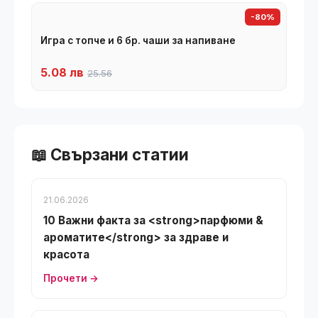
-80%
Игра с топче и 6 бр. чаши за напиване
5.08 лв
25.56
📖 Свързани статии
21.06.2026
10 Важни факта за <strong>парфюми &
ароматите</strong> за здраве и
красота
Прочети →