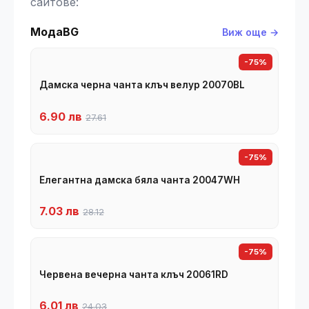
сайтове:
МодаBG
Виж още →
-75%
Дамска черна чанта клъч велур 20070BL
6.90 лв
27.61
-75%
Елегантна дамска бяла чанта 20047WH
7.03 лв
28.12
-75%
Червена вечерна чанта клъч 20061RD
6.01 лв
24.03