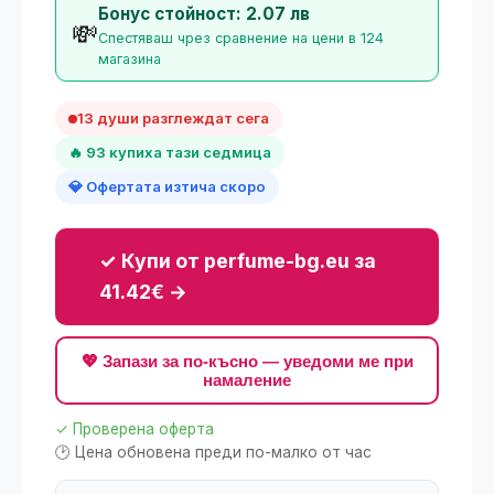
Бонус стойност: 2.07 лв
💸
Спестяваш чрез сравнение на цени в 124
магазина
13 души разглеждат сега
🔥 93 купиха тази седмица
💎 Офертата изтича скоро
✓ Купи от perfume-bg.eu за
41.42€ →
💖 Запази за по-късно — уведоми ме при
намаление
✓ Проверена оферта
🕑 Цена обновена преди по-малко от час