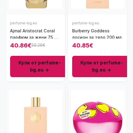
perfume-bg.eu
perfume-bg.eu
Ajmal Aristocrat Coral
Burberry Goddess
парфюм за жени 75 мл
лосион за тяло 200 мл
- EDP
40.86€
40.85€
59.26€
Купи от perfume-
Купи от perfume-
bg.eu →
bg.eu →