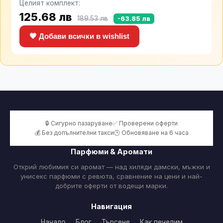
стъпки
Целият комплект:
Innersense
125.68 лв
Curly
189.53 лв
-63.85 лв
Styler
Travel Trio
💗 Добави всички в wishlist
🔒 Сигурно пазаруване
✅ Проверени оферти
💰 Без допълнителни такси
🕒 Обновяване на 6 часа
Парфюми & Аромати
Открий любимия си аромат — над хиляди дамски, мъжки и
унисекс парфюми с ревюта, сравнение на цени и най-
добрите оферти от водещи марки.
Навигация
Начало
Блог
Търсене
Как печелим