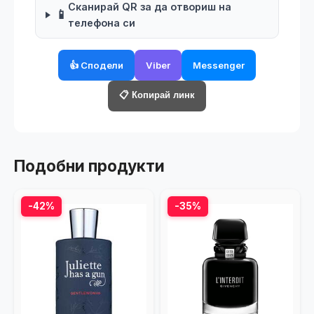
Сканирай QR за да отвориш на
📱
телефона си
👍 Сподели
Viber
Messenger
📋 Копирай линк
Подобни продукти
-42%
-35%