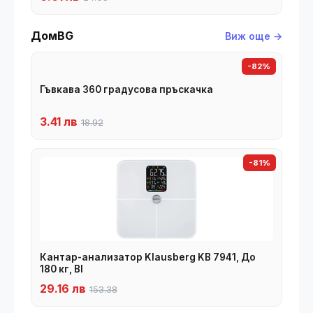
ДомBG
Виж още →
-82%
Гъвкава 360 градусова пръскачка
3.41 лв
18.92
-81%
Кантар-анализатор Klausberg KB 7941, До
180 кг, BI
29.16 лв
153.38