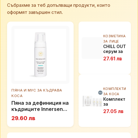
Събрахме за теб допълващи продукти, които
оформят завършен стил.
КОЗМЕТИКА
ЗА ЛИЦЕ
CHILL OUT
серум за
устни -
27.61 лв
връща
мекотата
и добавя
плътност
КОМПЛЕКТИ
ПЯНА И МУС ЗА КЪДРАВА
ЗА КОСА
КОСА
Комплект
Пяна за дефиниция на
за
къдриците Innersense
оформяне
27.05 лв
на всеки
I Create Definition,
29.60 лв
тип
177мл
чуплива и
къдрава
коса в 3