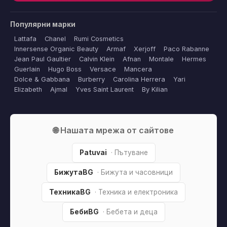
Популярни марки
Lattafa
Chanel
Rumi Cosmetics
Innersense Organic Beauty
Armaf
Xerjoff
Paco Rabanne
Jean Paul Gaultier
Calvin Klein
Afnan
Montale
Hermes
Guerlain
Hugo Boss
Versace
Mancera
Dolce & Gabbana
Burberry
Carolina Herrera
Yari
Elizabeth
Ajmal
Yves Saint Laurent
By Kilian
🌐 Нашата мрежа от сайтове
Patuvai
· Пътуване
БижутаBG
· Бижута и часовници
ТехникаBG
· Техника и електроника
БебиBG
· Бебета и деца