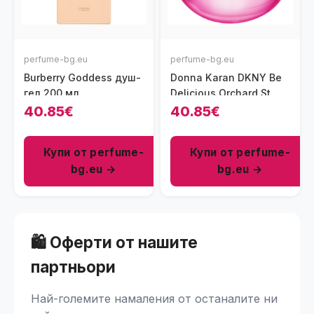
perfume-bg.eu
perfume-bg.eu
Burberry Goddess душ-
Donna Karan DKNY Be
гел 200 мл
Delicious Orchard St.
парфюм за жени 50 мл
40.85€
40.85€
- EDP
Купи от perfume-
Купи от perfume-
bg.eu →
bg.eu →
🛍️ Оферти от нашите
партньори
Най-големите намаления от останалите ни