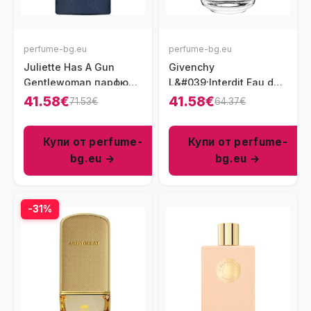
perfume-bg.eu
perfume-bg.eu
Juliette Has A Gun
Givenchy
Gentlewoman парфюм
L&#039;Interdit Eau de
за жени 100 мл - EDP
Parfum Intense парфюм
41.58€
41.58€
71.53€
64.37€
за жени 35 мл - EDP
Купи от perfume-
Купи от perfume-
bg.eu →
bg.eu →
-31%