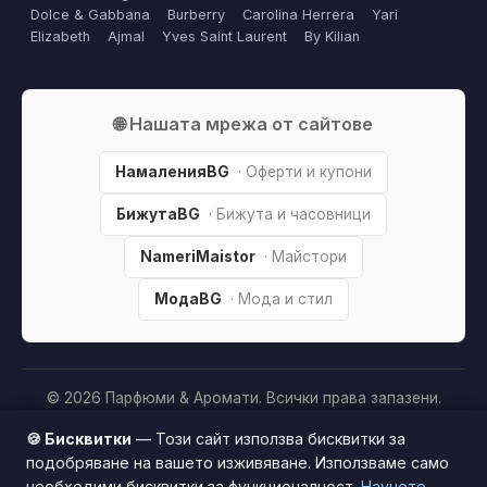
Dolce & Gabbana
Burberry
Carolina Herrera
Yari
Elizabeth
Ajmal
Yves Saint Laurent
By Kilian
🌐 Нашата мрежа от сайтове
НамаленияBG
· Оферти и купони
БижутаBG
· Бижута и часовници
NameriMaistor
· Майстори
МодаBG
· Мода и стил
© 2026 Парфюми & Аромати. Всички права запазени.
Партньорско разкриване:
Този сайт е независим и
🍪 Бисквитки
— Този сайт използва бисквитки за
съдържа партньорски (affiliate) линкове. Когато купите
подобряване на вашето изживяване. Използваме само
продукт през тях, може да получим малка комисиона от
необходими бисквитки за функционалност.
Научете