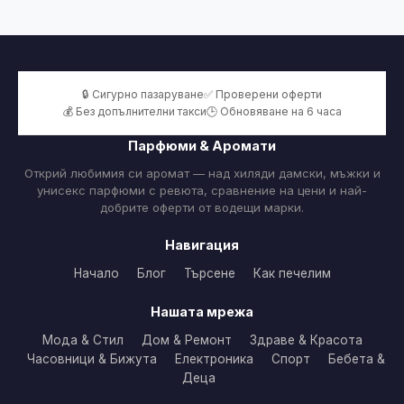
🔒 Сигурно пазаруване
✅ Проверени оферти
💰 Без допълнителни такси
🕒 Обновяване на 6 часа
Парфюми & Аромати
Открий любимия си аромат — над хиляди дамски, мъжки и
унисекс парфюми с ревюта, сравнение на цени и най-
добрите оферти от водещи марки.
Навигация
Начало
Блог
Търсене
Как печелим
Нашата мрежа
Мода & Стил
Дом & Ремонт
Здраве & Красота
Часовници & Бижута
Електроника
Спорт
Бебета &
Деца