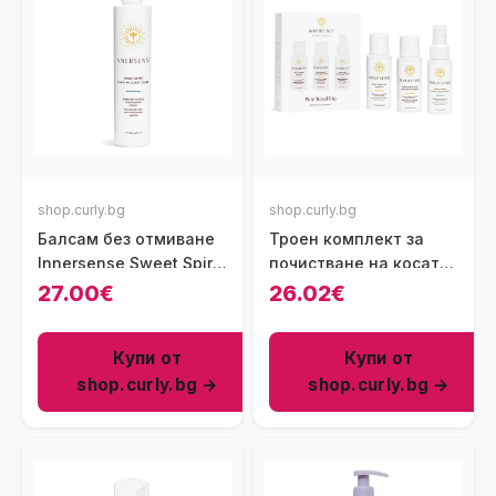
shop.curly.bg
shop.curly.bg
Балсам без отмиване
Троен комплект за
Innersense Sweet Spirit,
почистване на косата
295 мл
Innersense Pure Travel
27.00€
26.02€
Trio
Купи от
Купи от
shop.curly.bg →
shop.curly.bg →