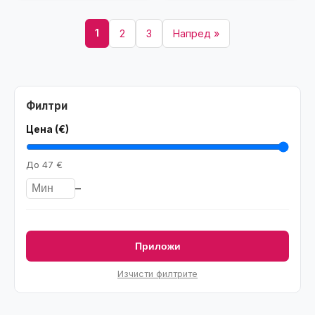
1
2
3
Напред »
Филтри
Цена (€)
До
47 €
–
Приложи
Изчисти филтрите