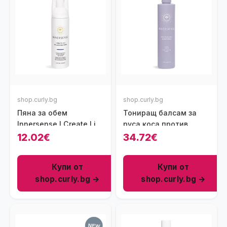
shop.curly.bg
shop.curly.bg
Пяна за обем
Тониращ балсам за
Innersense I Create Lift
руса коса против
Volumizing Foam, 70 мл
жълти оттенъци,
12.02€
34.72€
Innersense 295 мл
Купи от
Купи от
shop.curly.bg →
shop.curly.bg →