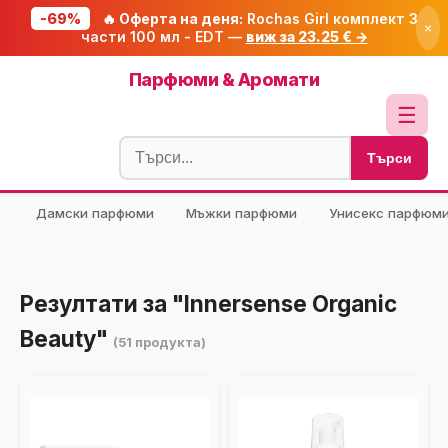
-69%
🔥 Оферта на деня:
Rochas Girl комплект 3
×
части 100 мл - EDT —
виж за 23.25 € →
Начало
Парфюми & Аромати
🔥 Намаления
☰
Блог
Търси
🧮 Калкулатори
Дамски парфюми
Мъжки парфюми
Унисекс парфюм
🔍 Намери продукт
🎁 Подарък
🎟️ Купони
Резултати за "Innersense Organic
Beauty"
(51 продукта)