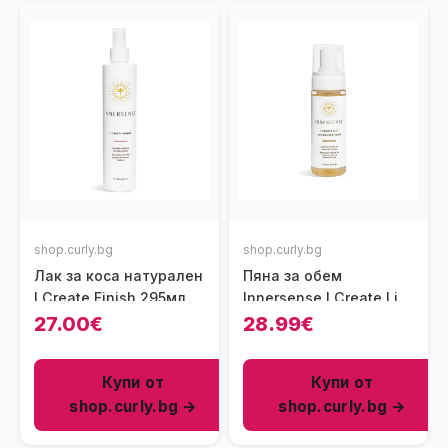
shop.curly.bg
shop.curly.bg
Лак за коса натурален
Пяна за обем
I Create Finish 295мл
Innersense I Create Lift
Volumizing Foam, 177
27.00€
28.99€
мл
Купи от
Купи от
shop.curly.bg →
shop.curly.bg →