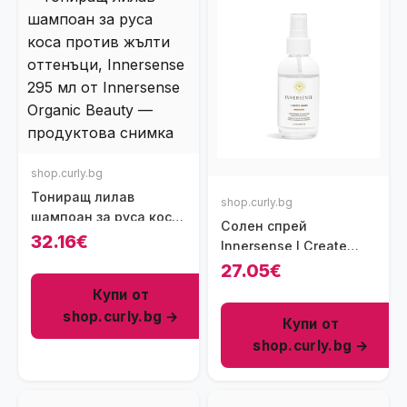
shop.curly.bg
Тониращ лилав
shop.curly.bg
шампоан за руса коса
Солен спрей
против жълти
32.16€
Innersense I Create
оттенъци, Innersense
Waves, 118 мл
27.05€
295 мл
Купи от
shop.curly.bg →
Купи от
shop.curly.bg →