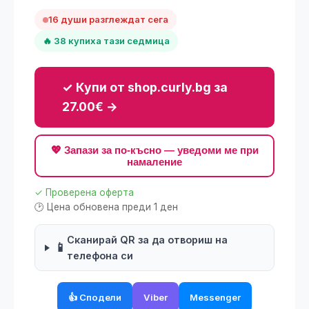
16 души разглеждат сега
🔥 38 купиха тази седмица
✓ Купи от shop.curly.bg за
27.00€ →
💖 Запази за по-късно — уведоми ме при
намаление
✓ Проверена оферта
🕑 Цена обновена преди 1 ден
Сканирай QR за да отвориш на
📱
телефона си
👍 Сподели
Viber
Messenger