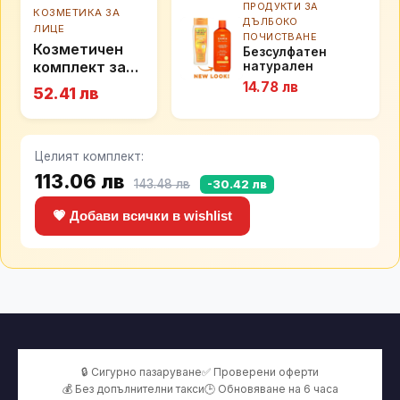
ПРОДУКТИ ЗА
КОЗМЕТИКА ЗА
ДЪЛБОКО
ЛИЦЕ
ПОЧИСТВАНЕ
Козметичен
Безсулфатен
комплект за
натурален
дълбокопочистващ
млада и
14.78 лв
52.41 лв
крем-шампоан
красива кожа
Cantu Cleansing
Cream Shampoo,
400 мл
Целият комплект:
113.06 лв
143.48 лв
-30.42 лв
💗 Добави всички в wishlist
🔒 Сигурно пазаруване
✅ Проверени оферти
💰 Без допълнителни такси
🕒 Обновяване на 6 часа