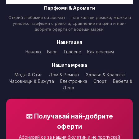
Парфюми & Аромати
Открий любимия си аромат — над хиляди дамски, мъжки и
унисекс парфюми с ревюта, сравнение на цени и най-
добрите оферти от водещи марки.
Навигация
Начало
Блог
Търсене
Как печелим
Нашата мрежа
Мода & Стил
Дом & Ремонт
Здраве & Красота
Часовници & Бижута
Електроника
Спорт
Бебета &
Деца
📧 Получавай най-добрите
оферти
Абонирай се за нашия бюлетин и не пропускай