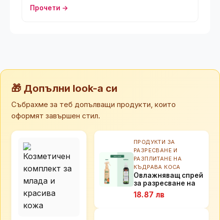
Прочети →
🎁 Допълни look-а си
Събрахме за теб допълващи продукти, които
оформят завършен стил.
ПРОДУКТИ ЗА
РАЗРЕСВАНЕ И
РАЗПЛИТАНЕ НА
КЪДРАВА КОСА
Овлажняващ спрей
за разресване на
коса Flora&Curl
18.87 лв
Citrus Superfruit
Detangling Mist,
250мл