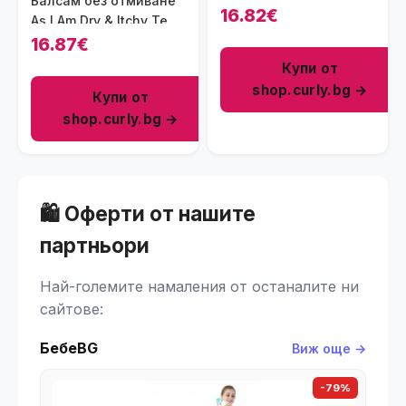
Балсам без отмиване
Hydrating Lotion So
16.82€
As I Am Dry & Itchy Tea
Much Moisture! 237 мл
Tree Oil, 237 мл
16.87€
Купи от
shop.curly.bg →
Купи от
shop.curly.bg →
🛍️ Оферти от нашите
партньори
Най-големите намаления от останалите ни
сайтове:
БебеBG
Виж още →
-79%