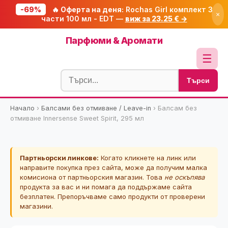
-69%
🔥 Оферта на деня:
Rochas Girl комплект 3
×
части 100 мл - EDT —
виж за 23.25 € →
Начало
Парфюми & Аромати
🔥 Намаления
☰
Блог
Търси
🧮 Калкулатори
Начало
›
Балсами без отмиване / Leave-in
›
Балсам без
🔍 Намери продукт
отмиване Innersense Sweet Spirit, 295 мл
🎁 Подарък
🎟️ Купони
Партньорски линкове:
Когато кликнете на линк или
направите покупка през сайта, може да получим малка
комисиона от партньорския магазин. Това
не оскъпява
продукта за вас и ни помага да поддържаме сайта
безплатен. Препоръчваме само продукти от проверени
магазини.