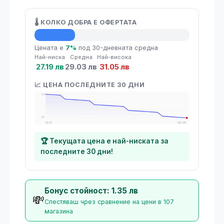
🌡️ КОЛКО ДОБРА Е ОФЕРТАТА
💡 Средна цена
Цената е
7%
под 30-дневната средна
Най-ниска
Средна
Най-висока
27.19 лв
29.03 лв
31.05 лв
📈 ЦЕНА ПОСЛЕДНИТЕ 30 ДНИ
31
27
10.07
08.08
🏆 Текущата цена е най-ниската за
последните 30 дни!
Бонус стойност: 1.35 лв
💸
Спестяваш чрез сравнение на цени в 107
магазина