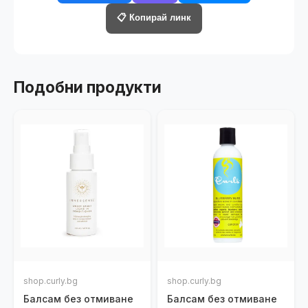
📋 Копирай линк
Подобни продукти
shop.curly.bg
shop.curly.bg
Балсам без отмиване
Балсам без отмиване