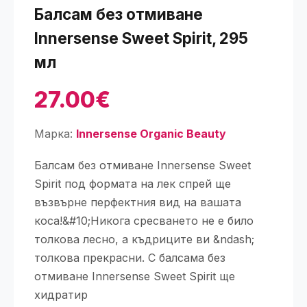
Балсам без отмиване
Innersense Sweet Spirit, 295
мл
27.00€
Марка:
Innersense Organic Beauty
Балсам без отмиване Innersense Sweet
Spirit под формата на лек спрей ще
възвърне перфектния вид на вашата
коса!&#10;Никога сресването не е било
толкова лесно, а къдриците ви &ndash;
толкова прекрасни. С балсама без
отмиване Innersense Sweet Spirit ще
хидратир