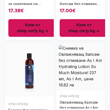
за укрепване на
балсам без отмиване
косата против
за увредена къдрава
17.38€
17.00€
косопад YARI Rosemary
коса As I Am Bond
& Batana Conditioner,
Leave-In Conditioner,
Купи от
Купи от
360мл
237мл
shop.curly.bg →
shop.curly.bg →
shop.curly.bg
Овлажняващ балсам
shop.curly.bg
без отмиване As I Am