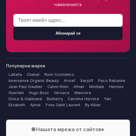
намаленията
Абонирай се
Популярни марки
Lattafa
Chanel
Rumi Cosmetics
Innersense Organic Beauty
Armaf
Xerjoff
Paco Rabanne
Jean Paul Gaultier
Calvin Klein
Afnan
Montale
Hermes
Guerlain
Hugo Boss
Versace
Mancera
Dolce & Gabbana
Burberry
Carolina Herrera
Yari
Elizabeth
Ajmal
Yves Saint Laurent
By Kilian
🌐 Нашата мрежа от сайтове