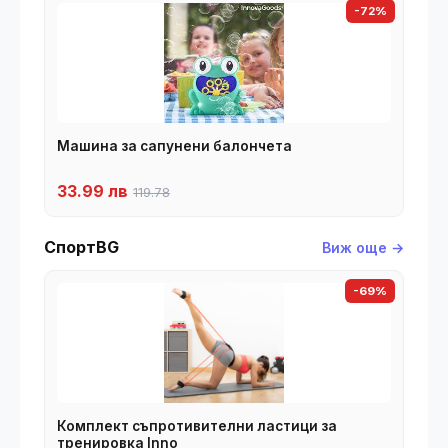
-72%
Машина за сапунени балончета
33.99 лв
119.78
СпортBG
Виж още →
-69%
Комплект съпротивителни ластици за
тренировка Inno