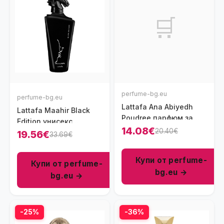
🛒
perfume-bg.eu
perfume-bg.eu
Lattafa Ana Abiyedh
Lattafa Maahir Black
Poudree парфюм за
Edition унисекс
жени 60 мл - EDP
14.08€
20.40€
парфюм 100 мл - EDP
19.56€
33.69€
Купи от perfume-
Купи от perfume-
bg.eu →
bg.eu →
-25%
-36%