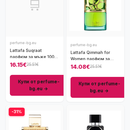
🛒
perfume-bg.eu
perfume-bg.eu
Lattafa Suqraat
Lattafa Qimmah for
парфюм за мъже 100
Women парфюм за
мл - EDP
16.15€
25.51€
жени 100 мл - EDP
14.08€
25.51€
Купи от perfume-
Купи от perfume-
bg.eu →
bg.eu →
-31%