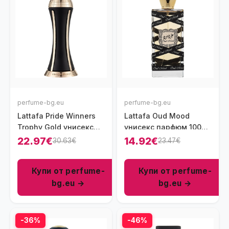
perfume-bg.eu
perfume-bg.eu
Lattafa Pride Winners
Lattafa Oud Mood
Trophy Gold унисекс
унисекс парфюм 100
парфюм 100 мл - EDP
мл - EDP
22.97€
14.92€
30.63€
23.47€
Купи от perfume-
Купи от perfume-
bg.eu →
bg.eu →
-36%
-46%