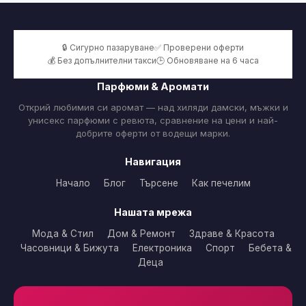
🔒 Сигурно пазаруване
✅ Проверени оферти
💰 Без допълнителни такси
🕒 Обновяване на 6 часа
Парфюми & Аромати
Открий любимия си аромат — над хиляди дамски, мъжки и
унисекс парфюми с ревюта, сравнение на цени и най-
добрите оферти от водещи марки.
Навигация
Начало
Блог
Търсене
Как печелим
Нашата мрежа
Мода & Стил
Дом & Ремонт
Здраве & Красота
Часовници & Бижута
Електроника
Спорт
Бебета &
Деца