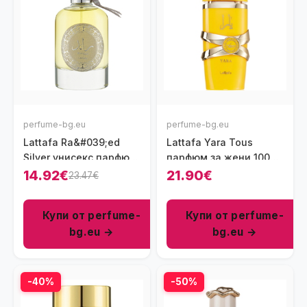
perfume-bg.eu
perfume-bg.eu
Lattafa Ra&#039;ed
Lattafa Yara Tous
Silver унисекс парфюм
парфюм за жени 100
100 мл - EDP
мл - EDP
14.92€
21.90€
23.47€
Купи от perfume-
Купи от perfume-
bg.eu →
bg.eu →
-40%
-50%