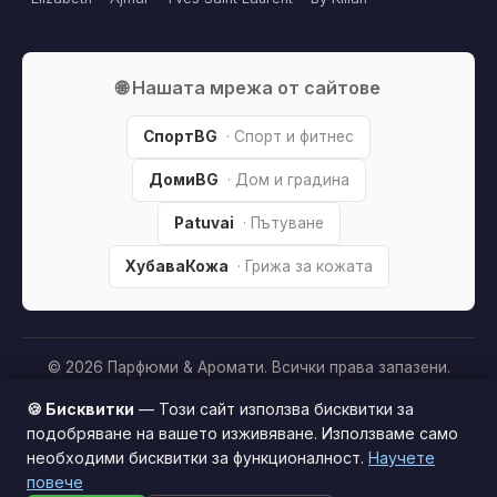
🌐 Нашата мрежа от сайтове
СпортBG
· Спорт и фитнес
ДомиBG
· Дом и градина
Patuvai
· Пътуване
ХубаваКожа
· Грижа за кожата
© 2026 Парфюми & Аромати. Всички права запазени.
Партньорско разкриване:
Този сайт е независим и
🍪 Бисквитки
— Този сайт използва бисквитки за
съдържа партньорски (affiliate) линкове. Когато купите
подобряване на вашето изживяване. Използваме само
продукт през тях, може да получим малка комисиона от
необходими бисквитки за функционалност.
Научете
Този сайт използва бисквитки за по-добро
магазина —
без
това да оскъпява покупката за вас. Това
повече
потребителско изживяване.
Научи повече