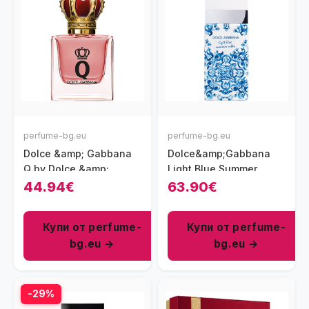
perfume-bg.eu
perfume-bg.eu
Dolce &amp; Gabbana
Dolce&amp;Gabbana
Q by Dolce &amp;
Light Blue Summer
Gabbana Eau de Parfum
Vibes парфюм за жени
44.94€
63.90€
Intense парфюм за
100 мл - EDT
жени 30 мл - EDP
Купи от perfume-
Купи от perfume-
bg.eu →
bg.eu →
-29%