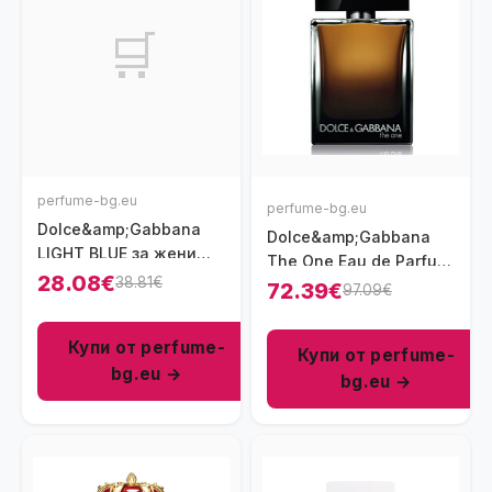
🛒
perfume-bg.eu
perfume-bg.eu
Dolce&amp;Gabbana
Dolce&amp;Gabbana
LIGHT BLUE за жени
The One Eau de Parfum
крем за тяло 200 мл
28.08€
38.81€
парфюм за мъже 150
72.39€
97.09€
мл - EDP
Купи от perfume-
Купи от perfume-
bg.eu →
bg.eu →