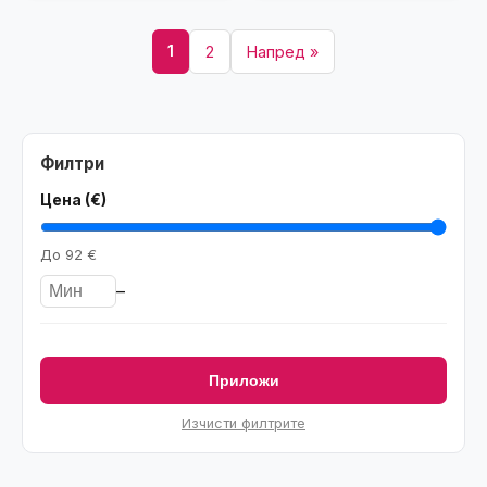
1
2
Напред »
Филтри
Цена (€)
До
92 €
–
Приложи
Изчисти филтрите