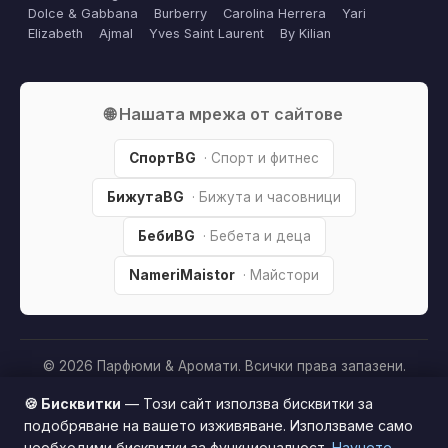
Dolce & Gabbana
Burberry
Carolina Herrera
Yari
Elizabeth
Ajmal
Yves Saint Laurent
By Kilian
🌐 Нашата мрежа от сайтове
СпортBG
· Спорт и фитнес
БижутаBG
· Бижута и часовници
БебиBG
· Бебета и деца
NameriMaistor
· Майстори
© 2026 Парфюми & Аромати. Всички права запазени.
Партньорско разкриване:
Този сайт е независим и
🍪 Бисквитки
— Този сайт използва бисквитки за
съдържа партньорски (affiliate) линкове. Когато купите
подобряване на вашето изживяване. Използваме само
продукт през тях, може да получим малка комисиона от
необходими бисквитки за функционалност.
Научете