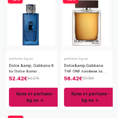
perfume-bg.eu
perfume-bg.eu
Dolce &amp; Gabbana K
Dolce&amp;Gabbana
by Dolce &amp;
THE ONE парфюм за
Gabbana Eau de Parfum
мъже EDT 150 мл
52.42€
56.42€
64.37€
101.18€
Intense парфюм за
мъже 100 мл - EDP
Купи от perfume-
Купи от perfume-
bg.eu →
bg.eu →