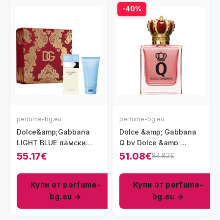
-40%
perfume-bg.eu
perfume-bg.eu
Dolce&amp;Gabbana
Dolce &amp; Gabbana
LIGHT BLUE дамски
Q by Dolce &amp;
комплект 2 части - 50
Gabbana Eau de Parfum
55.17€
51.08€
84.82€
мл
Intense парфюм за
жени 100 мл - EDP
Купи от perfume-
Купи от perfume-
bg.eu →
bg.eu →