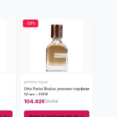
-23%
perfume-bg.eu
Orto Parisi Brutus унисекс парфюм
50 мл - EXDP
104.92€
135.95€
u →
Купи от perfume-bg.eu →