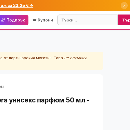
виж за 23.25 € →
×
🎁 Подарък
🎟️ Купони
Тъ
а от партньорския магазин. Това
не оскъпява
eu
nera унисекс парфюм 50 мл -