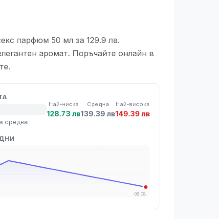
секс парфюм 50 мл за 129.9 лв.
 елегантен аромат. Поръчайте онлайн в
те.
ТА
Най-ниска
Средна
Най-висока
128.73 лв
139.39 лв
149.39 лв
а средна
 ДНИ
06.08