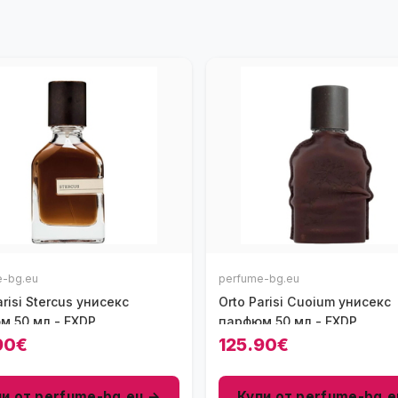
e-bg.eu
perfume-bg.eu
arisi Stercus унисекс
Orto Parisi Cuoium унисекс
м 50 мл - EXDP
парфюм 50 мл - EXDP
90€
125.90€
пи от perfume-bg.eu →
Купи от perfume-bg.e