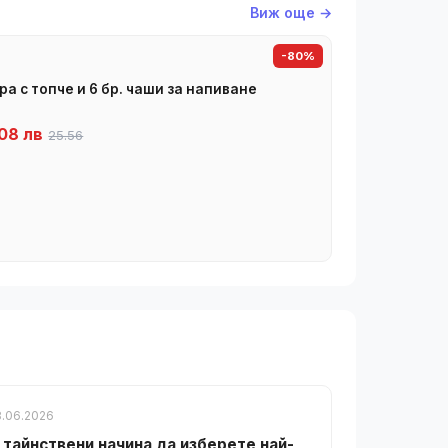
Виж още →
-80%
ра с топче и 6 бр. чаши за напиване
08 лв
25.56
8.06.2026
 тайнствени начина да изберете най-