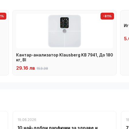
2%
-81%
Иг
5.
Кантар-анализатор Klausberg KB 7941, До 180
кг, BI
29.16 лв
153.38
19.06.2026
1
10 най-добри парфюми за здраве и
7