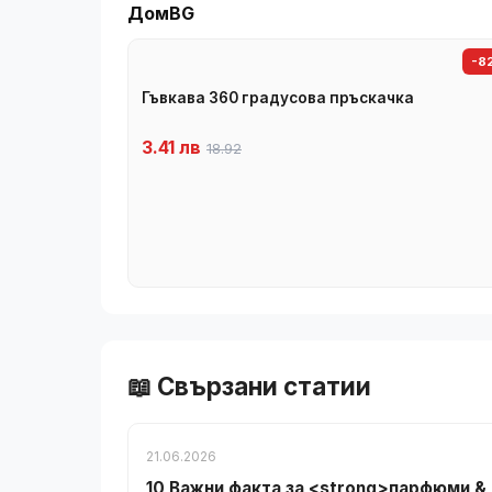
ДомBG
-8
Гъвкава 360 градусова пръскачка
3.41 лв
18.92
📖 Свързани статии
21.06.2026
10 Важни факта за <strong>парфюми &