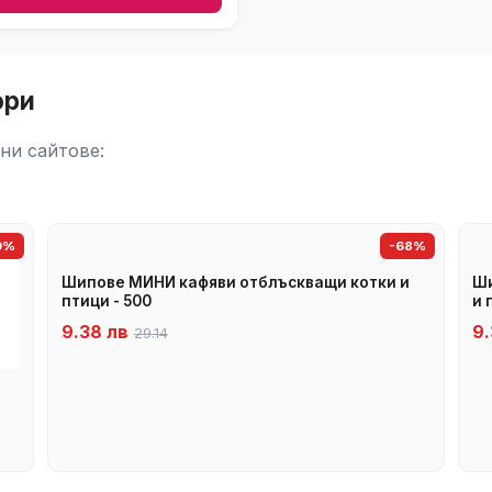
ори
ни сайтове:
9%
-68%
Шипове МИНИ кафяви отблъскващи котки и
Ши
птици - 500
и 
9.38 лв
9.
29.14