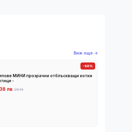
Виж още →
-68%
пове МИНИ прозрачни отблъскващи котки
птици -
38 лв
29.14