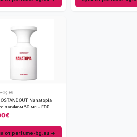
e-bg.eu
OSTANDOUT Nanatopia
кс парфюм 50 мл - EDP
90€
пи от perfume-bg.eu →