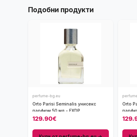
Подобни продукти
perfume-bg.eu
perfum
Orto Parisi Seminalis унисекс
Orto P
парфюм 50 мл - EXDP
парфю
129.90€
129.
Купи от perfume-bg.eu →
Ку