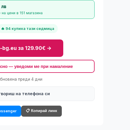
 лв
на цени в 151 магазина
🔥 94 купиха тази седмица
-bg.eu за 129.90€ →
късно — уведоми ме при намаление
обновена преди 4 дни
твориш на телефона си
📋 Копирай линк
ssenger