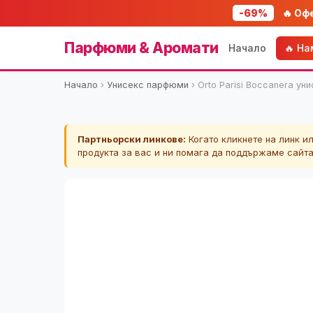
-69%
🔥 Оф
Парфюми & Аромати
Начало
🔥 Н
Начало
›
Унисекс парфюми
›
Orto Parisi Boccanera у
Партньорски линкове:
Когато кликнете на линк и
продукта за вас и ни помага да поддържаме сайт