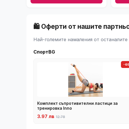
🛍️ Оферти от нашите партнь
Най-големите намаления от останалите 
СпортBG
-6
Комплект съпротивителни ластици за
тренировка Inno
3.97 лв
12.78