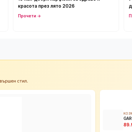
красота през лято 2026
д
Прочети →
П
вършен стил.
КОЗ
GAR
89.