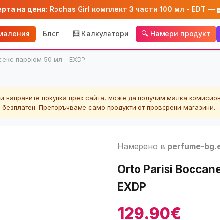
ерта на деня:
Rochas Girl комплект 3 части 100 мл - EDT —
амаления
Блог
🧮 Калкулатори
🔍 Намери продукт
нисекс парфюм 50 мл - EXDP
ли направите покупка през сайта, може да получим малка комисион
а безплатен. Препоръчваме само продукти от проверени магазини.
Намерено в
perfume-bg.
Orto Parisi Bocca
EXDP
129.90€