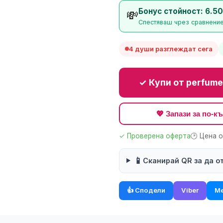
Бонус стойност: 6.50
💸
Спестяваш чрез сравнение 
4 души разглеждат сега
✓ Купи от perfume
💖 Запази за по-
✓ Проверена оферта
🕑 Цена 
📱
Сканирай QR за да о
👍 Сподели
Viber
Me