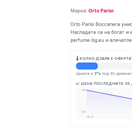
Марка:
Orto Parisi
Orto Parisi Boccanera уни
Насладете се на богат и
perfume-bg.eu и впечатле
🌡️ КОЛКО ДОБРА Е ОФЕРТА
💡 Средна цена
Цената е
7%
под 30-дневнат
📈 ЦЕНА ПОСЛЕДНИТЕ 30
149
129
08.07