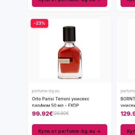
-23%
perfume-bg.eu
perfum
Orto Parisi Terroni унисекс
BORNT
парфюм 50 мл - EXDP
унисе
99.92€
129.
129.90€
Купи от perfume-bg.eu →
Ку