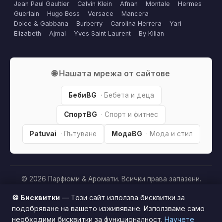
Jean Paul Gaultier
Calvin Klein
Afnan
Montale
Hermes
Guerlain
Hugo Boss
Versace
Mancera
Dolce & Gabbana
Burberry
Carolina Herrera
Yari
Elizabeth
Ajmal
Yves Saint Laurent
By Kilian
🌐 Нашата мрежа от сайтове
БебиBG
· Бебета и деца
СпортBG
· Спорт и фитнес
Patuvai
· Пътуване
МодаBG
· Мода и стил
© 2026 Парфюми & Аромати. Всички права запазени.
Партньорско разкриване:
Този сайт е независим и
🍪 Бисквитки
— Този сайт използва бисквитки за
съдържа партньорски (affiliate) линкове. Когато купите
подобряване на вашето изживяване. Използваме само
продукт през тях, може да получим малка комисиона от
необходими бисквитки за функционалност.
Научете
Този сайт използва бисквитки за по-добро