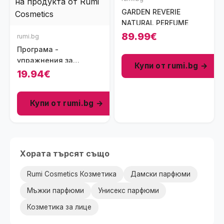
GARDEN REVERIE
NATURAL PERFUME
89.99€
rumi.bg
Програма -
упражнения за
Купи от rumi.bg →
целулитни зони +
19.94€
упражнения за
самомасаж
Купи от rumi.bg →
Хората търсят също
Rumi Cosmetics Козметика
Дамски парфюми
Мъжки парфюми
Унисекс парфюми
Козметика за лице