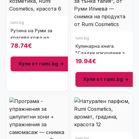
rumi.bg
Рутина на Руми за
красива кожа на
rumi.bg
тялото
78.74€
Кулинарна книга
"Сладки изкушения за
тънка талия", от Руми
19.94€
Купи от rumi.bg →
Илиева
Купи от rumi.bg →
rumi.bg