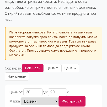
лице, тяло и грижа за кожата. Насладете се на
разнообразие от грижа, която е нежна и ефективна.
Открийте вашите любими козметични продукти при
нас.
Партньорски линкове:
Когато кликнете на линк или
направите покупка през сайта, може да получим малка
комисиона от партньорския магазин. Това
не оскъпява
продукта за вас и ни помага да поддържаме сайта
безплатен. Препоръчваме само продукти от проверени
магазини.
Сортирай:
Най-нови
Цена ↑
Цена ↓
Намаление
Цена от:
до:
€
Марка:
Филтрирай