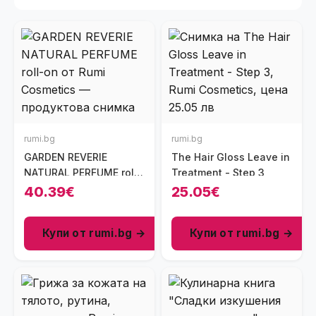
rumi.bg
rumi.bg
GARDEN REVERIE
The Hair Gloss Leave in
NATURAL PERFUME roll-
Treatment - Step 3
on
40.39€
25.05€
Купи от rumi.bg →
Купи от rumi.bg →