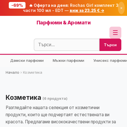
-69%
🔥 Оферта на деня:
Rochas Girl комплект 3
×
части 100 мл - EDT —
виж за 23.25 € →
Начало
Парфюми & Аромати
🔥 Намаления
☰
Блог
Търси
🧮 Калкулатори
Дамски парфюми
Мъжки парфюми
Унисекс парфюм
🔍 Намери продукт
🎁 Подарък
Начало
›
Козметика
🎟️ Купони
Козметика
(6 продукта)
Разгледайте нашата селекция от козметични
продукти, които ще подчертаят естествената ви
красота. Предлагаме висококачествени продукти за