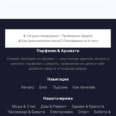
🔒 Сигурно пазаруване
✅ Проверени оферти
💰 Без допълнителни такси
🕒 Обновяване на 6 часа
Парфюми & Аромати
Открий любимия си аромат — над хиляди дамски, мъжки и
унисекс парфюми с ревюта, сравнение на цени и най-
добрите оферти от водещи марки.
Навигация
Начало
Блог
Търсене
Как печелим
Нашата мрежа
Мода & Стил
Дом & Ремонт
Здраве & Красота
Часовници & Бижута
Електроника
Спорт
Бебета &