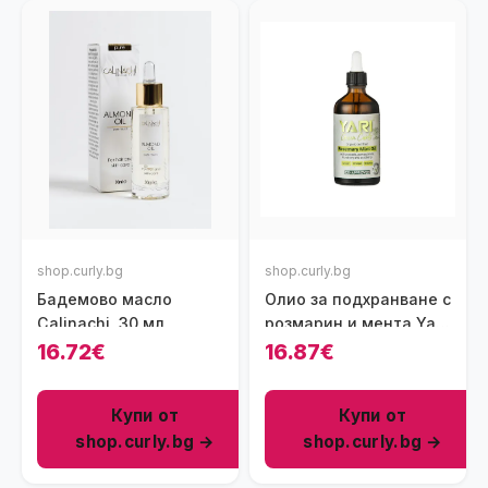
shop.curly.bg
shop.curly.bg
Бадемово масло
Олио за подхранване с
Calinachi, 30 мл
розмарин и мента Yari
Green Curls Rosemary
16.72€
16.87€
Mint Oil, 100ml
Купи от
Купи от
shop.curly.bg →
shop.curly.bg →