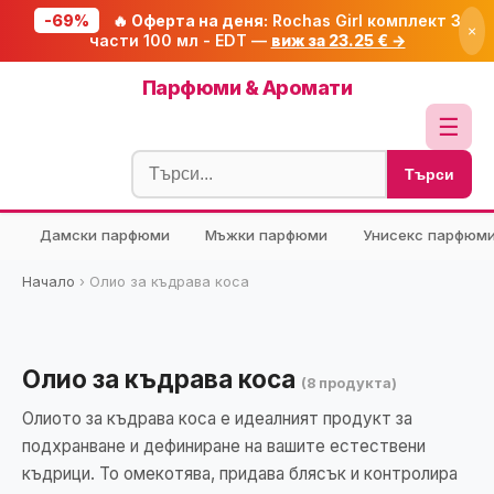
-69%
🔥 Оферта на деня:
Rochas Girl комплект 3
×
части 100 мл - EDT —
виж за 23.25 € →
Начало
Парфюми & Аромати
🔥 Намаления
☰
Блог
Търси
🧮 Калкулатори
Дамски парфюми
Мъжки парфюми
Унисекс парфюм
🔍 Намери продукт
🎁 Подарък
Начало
›
Олио за къдрава коса
🎟️ Купони
Олио за къдрава коса
(8 продукта)
Олиото за къдрава коса е идеалният продукт за
подхранване и дефиниране на вашите естествени
къдрици. То омекотява, придава блясък и контролира