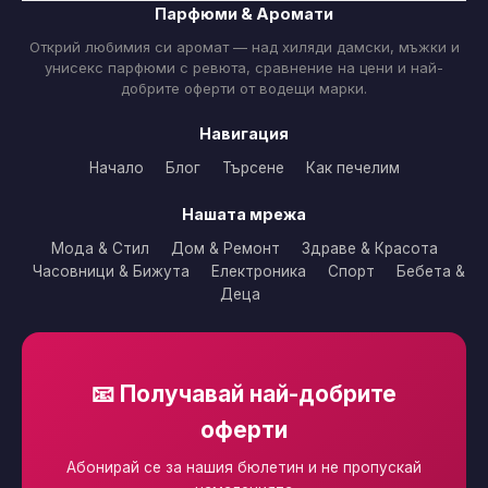
Парфюми & Аромати
Открий любимия си аромат — над хиляди дамски, мъжки и
унисекс парфюми с ревюта, сравнение на цени и най-
добрите оферти от водещи марки.
Навигация
Начало
Блог
Търсене
Как печелим
Нашата мрежа
Мода & Стил
Дом & Ремонт
Здраве & Красота
Часовници & Бижута
Електроника
Спорт
Бебета &
Деца
📧 Получавай най-добрите
оферти
Абонирай се за нашия бюлетин и не пропускай