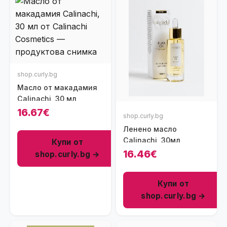
shop.curly.bg
Масло от макадамия
Calinachi, 30 мл
16.67€
shop.curly.bg
Ленено масло
Calinachi, 30мл
Купи от
16.46€
shop.curly.bg →
Купи от
shop.curly.bg →