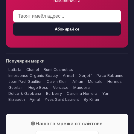
намаленията
Абонирай се
Популярни марки
Lattafa
Chanel
Rumi Cosmetics
Innersense Organic Beauty
Armaf
Xerjoff
Paco Rabanne
Jean Paul Gaultier
Calvin Klein
Afnan
Montale
Hermes
Guerlain
Hugo Boss
Versace
Mancera
Dolce & Gabbana
Burberry
Carolina Herrera
Yari
Elizabeth
Ajmal
Yves Saint Laurent
By Kilian
🌐 Нашата мрежа от сайтове