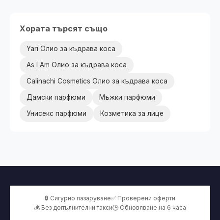
Хората търсят също
Yari Олио за къдрава коса
As I Am Олио за къдрава коса
Calinachi Cosmetics Олио за къдрава коса
Дамски парфюми
Мъжки парфюми
Унисекс парфюми
Козметика за лице
🔒 Сигурно пазаруване
✅ Проверени оферти
💰 Без допълнителни такси
🕒 Обновяване на 6 часа