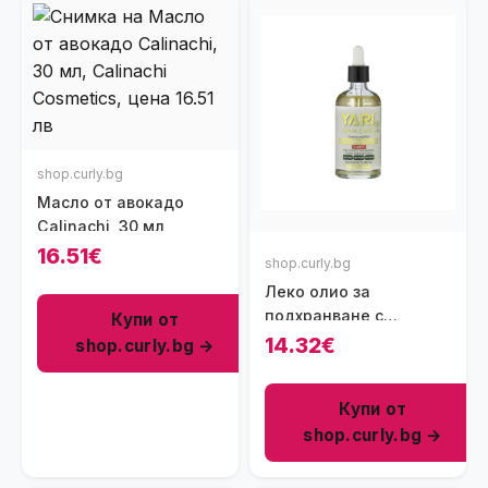
shop.curly.bg
Масло от авокадо
Calinachi, 30 мл
16.51€
shop.curly.bg
Леко олио за
подхранване с
Купи от
розмарин, мента и
14.32€
shop.curly.bg →
биотин Yari Green
Curls Rosemary Mint Oil
Купи от
Light, 100 мл
shop.curly.bg →