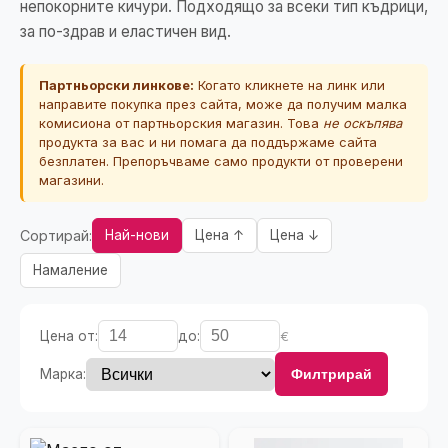
непокорните кичури. Подходящо за всеки тип къдрици,
за по-здрав и еластичен вид.
Партньорски линкове:
Когато кликнете на линк или
направите покупка през сайта, може да получим малка
комисиона от партньорския магазин. Това
не оскъпява
продукта за вас и ни помага да поддържаме сайта
безплатен. Препоръчваме само продукти от проверени
магазини.
Сортирай:
Най-нови
Цена ↑
Цена ↓
Намаление
Цена от:
до:
€
Марка:
Филтрирай