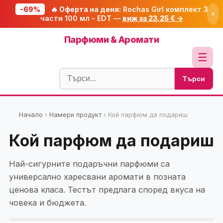
-69%
🔥 Оферта на деня:
Rochas Girl комплект 3
×
части 100 мл - EDT —
виж за 23.25 € →
Начало
Парфюми & Аромати
🔥 Намаления
☰
Блог
Търси
🧮 Калкулатори
🔍 Намери продукт
Начало
›
Намери продукт
›
Кой парфюм да подариш
🎁 Подарък
Кой парфюм да подариш
🎟️ Купони
Най-сигурните подаръчни парфюми са
универсално харесвани аромати в позната
ценова класа. Тестът предлага според вкуса на
човека и бюджета.