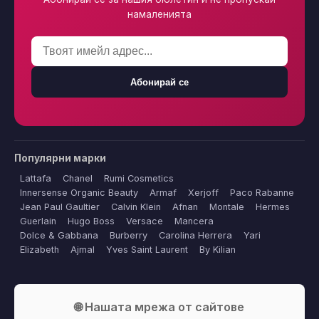
намаленията
Абонирай се
Популярни марки
Lattafa
Chanel
Rumi Cosmetics
Innersense Organic Beauty
Armaf
Xerjoff
Paco Rabanne
Jean Paul Gaultier
Calvin Klein
Afnan
Montale
Hermes
Guerlain
Hugo Boss
Versace
Mancera
Dolce & Gabbana
Burberry
Carolina Herrera
Yari
Elizabeth
Ajmal
Yves Saint Laurent
By Kilian
🌐 Нашата мрежа от сайтове