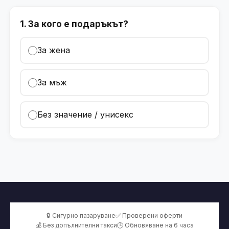
1. За кого е подаръкът?
За жена
За мъж
Без значение / унисекс
🔒 Сигурно пазаруване
✅ Проверени оферти
💰 Без допълнителни такси
🕒 Обновяване на 6 часа