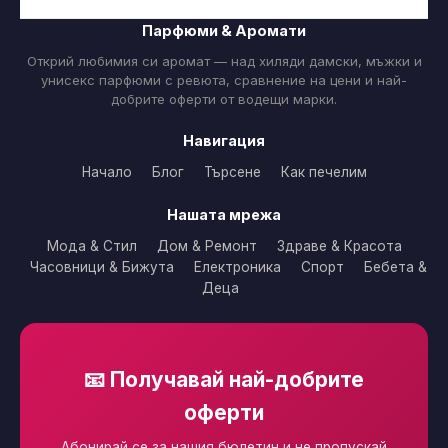
Парфюми & Аромати
Открий любимия си аромат — над хиляди дамски, мъжки и
унисекс парфюми с ревюта, сравнение на цени и най-
добрите оферти от водещи марки.
Навигация
Начало
Блог
Търсене
Как печелим
Нашата мрежа
Мода & Стил
Дом & Ремонт
Здраве & Красота
Часовници & Бижута
Електроника
Спорт
Бебета &
Деца
📧 Получавай най-добрите
оферти
Абонирай се за нашия бюлетин и не пропускай