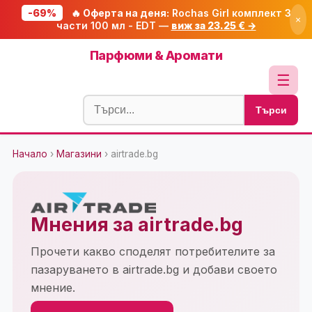
-69%
🔥 Оферта на деня:
Rochas Girl комплект 3
×
части 100 мл - EDT —
виж за 23.25 € →
Начало
Парфюми & Аромати
🔥 Намаления
☰
Блог
Търси
🧮 Калкулатори
Начало
›
Магазини
› airtrade.bg
🔍 Намери продукт
🎁 Подарък
🎟️ Купони
Мнения за airtrade.bg
Прочети какво споделят потребителите за
пазаруването в airtrade.bg и добави своето
мнение.