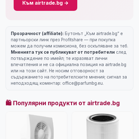
Към airtrade.bg →
Прозрачност (affiliate):
Бутонът „Към airtrade.bg“ е
партньорски линк през Profitshare — при покупка
можем да получим комисиона, без оскъпяване за теб.
Мненията тук се публикуват от потребители
след
потвърждение по имейл; те изразяват лични
впечатления и не са официална позиция на airtrade.bg
или на този сайт. Не носим отговорност за
съдържанието на потребителските мнения; сигнал за
неподходящ коментар: office@parfumbg.eu.
🛍️ Популярни продукти от airtrade.bg