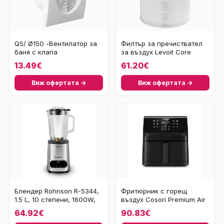
QS/ Ø150 -Вентилатор за
Филтър за пречиствател
баня с клапа
за въздух Levoit Core
400S
13.49€
61.20€
Виж офертата →
Виж офертата →
Блендер Rohnson R-5344,
Фритюрник с горещ
1.5 L, 10 степени, 1600W,
въздух Cosori Premium Air
сив
Fryer CAF-P651-K
64.92€
90.83€