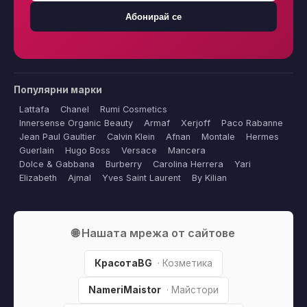
Абонирай се
Популярни марки
Lattafa
Chanel
Rumi Cosmetics
Innersense Organic Beauty
Armaf
Xerjoff
Paco Rabanne
Jean Paul Gaultier
Calvin Klein
Afnan
Montale
Hermes
Guerlain
Hugo Boss
Versace
Mancera
Dolce & Gabbana
Burberry
Carolina Herrera
Yari
Elizabeth
Ajmal
Yves Saint Laurent
By Kilian
🌐 Нашата мрежа от сайтове
КрасотаBG
· Козметика
NameriMaistor
· Майстори