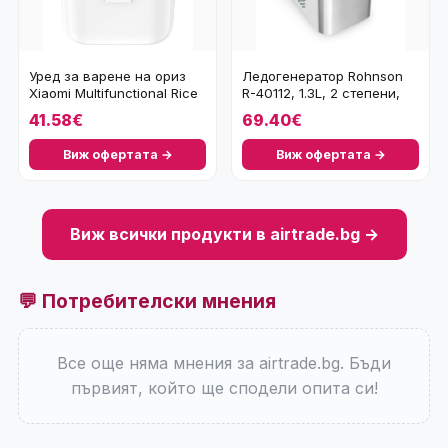
Уред за варене на ориз
Ледогенератор Rohnson
Xiaomi Multifunctional Rice
R-40112, 1.3L, 2 степени,
Cooker 1.
100W, сив
41.58€
69.40€
Виж офертата →
Виж офертата →
Виж всички продукти в airtrade.bg →
💬 Потребителски мнения
Все още няма мнения за airtrade.bg. Бъди
първият, който ще сподели опита си!