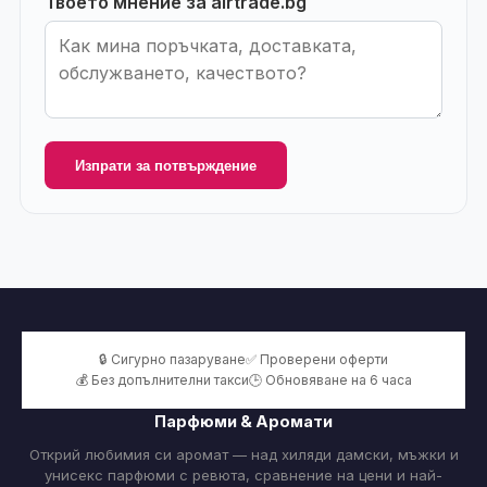
Твоето мнение за airtrade.bg
Изпрати за потвърждение
🔒 Сигурно пазаруване
✅ Проверени оферти
💰 Без допълнителни такси
🕒 Обновяване на 6 часа
Парфюми & Аромати
Открий любимия си аромат — над хиляди дамски, мъжки и
унисекс парфюми с ревюта, сравнение на цени и най-