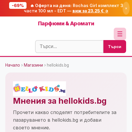
-69%
🔥 Оферта на деня:
Rochas Girl комплект 3
×
части 100 мл - EDT —
виж за 23.25 € →
Начало
Парфюми & Аромати
🔥 Намаления
☰
Блог
Търси
🧮 Калкулатори
Начало
›
Магазини
› hellokids.bg
🔍 Намери продукт
🎁 Подарък
🎟️ Купони
Мнения за hellokids.bg
Прочети какво споделят потребителите за
пазаруването в hellokids.bg и добави
своето мнение.