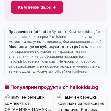
Към hellokids.bg →
Прозрачност (affiliate):
Бутонът „Към hellokids.bg“ е
партньорски линк през Profitshare — при покупка
можем да получим комисиона, без оскъпяване за теб.
Мненията тук се публикуват от потребители
след
потвърждение по имейл; те изразяват лични
впечатления и не са официална позиция на
hellokids.bg или на този сайт. Не носим отговорност
за съдържанието на потребителските мнения; сигнал
за неподходящ коментар: office@parfumbg.eu.
🛍️ Популярни продукти от hellokids.bg