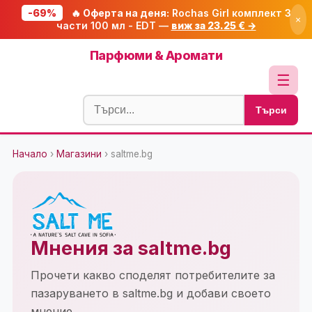
-69%
🔥 Оферта на деня:
Rochas Girl комплект 3
×
части 100 мл - EDT —
виж за 23.25 € →
Начало
Парфюми & Аромати
🔥 Намаления
☰
Блог
Търси
🧮 Калкулатори
Начало
›
Магазини
› saltme.bg
🔍 Намери продукт
🎁 Подарък
🎟️ Купони
Мнения за saltme.bg
Прочети какво споделят потребителите за
пазаруването в saltme.bg и добави своето
мнение.