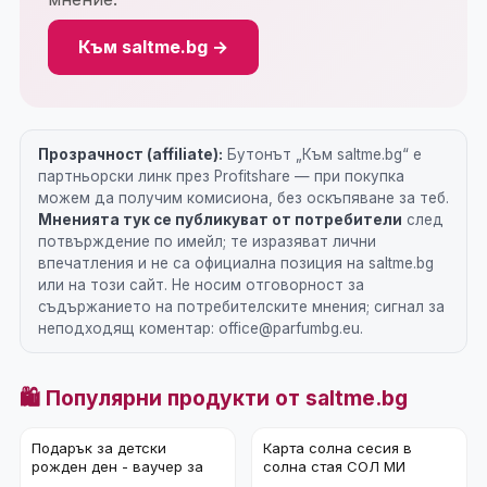
Към saltme.bg →
Прозрачност (affiliate):
Бутонът „Към saltme.bg“ е
партньорски линк през Profitshare — при покупка
можем да получим комисиона, без оскъпяване за теб.
Мненията тук се публикуват от потребители
след
потвърждение по имейл; те изразяват лични
впечатления и не са официална позиция на saltme.bg
или на този сайт. Не носим отговорност за
съдържанието на потребителските мнения; сигнал за
неподходящ коментар: office@parfumbg.eu.
🛍️ Популярни продукти от saltme.bg
Подарък за детски
Карта солна сесия в
рожден ден - ваучер за
солна стая СОЛ МИ
солна стая