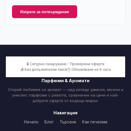
Изпрати за потвърждение
🔒 Сигурно пазаруване
✅ Проверени оферти
💰 Без допълнителни такси
🕒 Обновяване на 6 часа
Парфюми & Аромати
Открий любимия си аромат — над хиляди дамски, мъжки и
унисекс парфюми с ревюта, сравнение на цени и най-
добрите оферти от водещи марки.
Навигация
Начало
Блог
Търсене
Как печелим