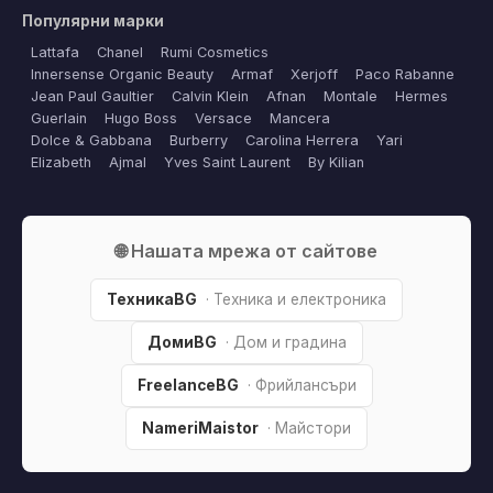
Популярни марки
Lattafa
Chanel
Rumi Cosmetics
Innersense Organic Beauty
Armaf
Xerjoff
Paco Rabanne
Jean Paul Gaultier
Calvin Klein
Afnan
Montale
Hermes
Guerlain
Hugo Boss
Versace
Mancera
Dolce & Gabbana
Burberry
Carolina Herrera
Yari
Elizabeth
Ajmal
Yves Saint Laurent
By Kilian
🌐 Нашата мрежа от сайтове
ТехникаBG
· Техника и електроника
ДомиBG
· Дом и градина
FreelanceBG
· Фрийлансъри
NameriMaistor
· Майстори