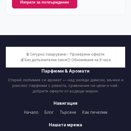
Изпрати за потвърждение
🔒 Сигурно пазаруване
✅ Проверени оферти
💰 Без допълнителни такси
🕒 Обновяване на 6 часа
Парфюми & Аромати
Открий любимия си аромат — над хиляди дамски, мъжки и
унисекс парфюми с ревюта, сравнение на цени и най-
добрите оферти от водещи марки.
Навигация
Начало
Блог
Търсене
Как печелим
Нашата мрежа