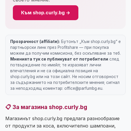
Към shop.curly.bg →
Прозрачност (affiliate):
Бутонът „Към shop.curly.bg“ е
партньорски линк през Profitshare — при покупка
можем да получим комисиона, без оскъпяване за теб.
Мненията тук се публикуват от потребители
след
потвърждение по имейл; те изразяват лични
впечатления и не са официална позиция на
shop.curly.bg или на този сайт. Не носим отговорност
за съдържанието на потребителските мнения; сигнал
за неподходящ коментар: office@parfumbg.eu.
📋 За магазина shop.curly.bg
Магазинът shop.curly.bg предлага разнообразие
от продукти за коса, включително шампоани,