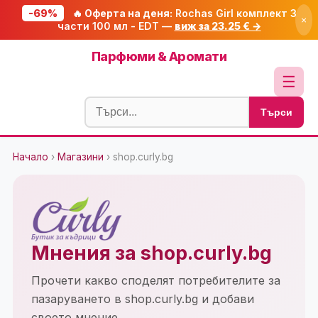
-69%
🔥 Оферта на деня:
Rochas Girl комплект 3
×
части 100 мл - EDT —
виж за 23.25 € →
Начало
Парфюми & Аромати
🔥 Намаления
☰
Блог
Търси
🧮 Калкулатори
Начало
›
Магазини
› shop.curly.bg
🔍 Намери продукт
🎁 Подарък
🎟️ Купони
Мнения за shop.curly.bg
Прочети какво споделят потребителите за
пазаруването в shop.curly.bg и добави
своето мнение.