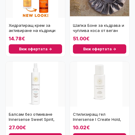
Хидратиращ крем за
Шапка Боне за къдрава и
активиране на къдрици
чуплива коса от веган
Cantu Moisturizing
коприна
14.78€
51.00€
Виж офертата →
Виж офертата →
Балсам без отмиване
Стилизиращ гел
Innersense Sweet Spirit,
Innersense I Create Hold,
295 мл
59 мл
27.00€
10.02€