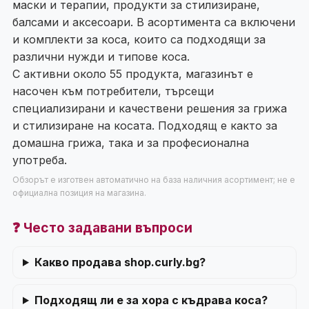
маски и терапии, продукти за стилизиране,
балсами и аксесоари. В асортимента са включени
и комплекти за коса, които са подходящи за
различни нужди и типове коса.
С активни около 55 продукта, магазинът е
насочен към потребители, търсещи
специализирани и качествени решения за грижа
и стилизиране на косата. Подходящ е както за
домашна грижа, така и за професионална
употреба.
Обзорът е изготвен автоматично на база наличния асортимент; не е
официална позиция на магазина.
❓ Често задавани въпроси
Какво продава shop.curly.bg?
Подходящ ли е за хора с къдрава коса?