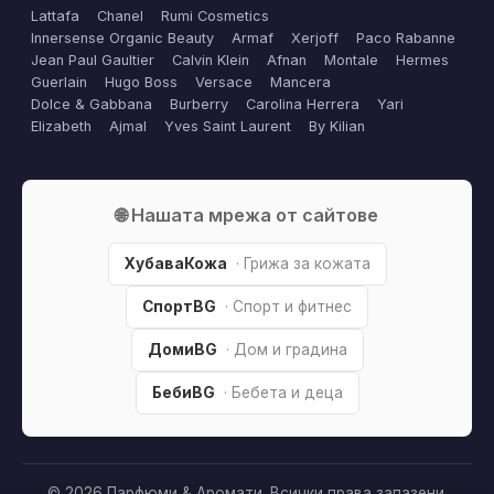
Lattafa
Chanel
Rumi Cosmetics
Innersense Organic Beauty
Armaf
Xerjoff
Paco Rabanne
Jean Paul Gaultier
Calvin Klein
Afnan
Montale
Hermes
Guerlain
Hugo Boss
Versace
Mancera
Dolce & Gabbana
Burberry
Carolina Herrera
Yari
Elizabeth
Ajmal
Yves Saint Laurent
By Kilian
🌐 Нашата мрежа от сайтове
ХубаваКожа
· Грижа за кожата
СпортBG
· Спорт и фитнес
ДомиBG
· Дом и градина
БебиBG
· Бебета и деца
© 2026 Парфюми & Аромати. Всички права запазени.