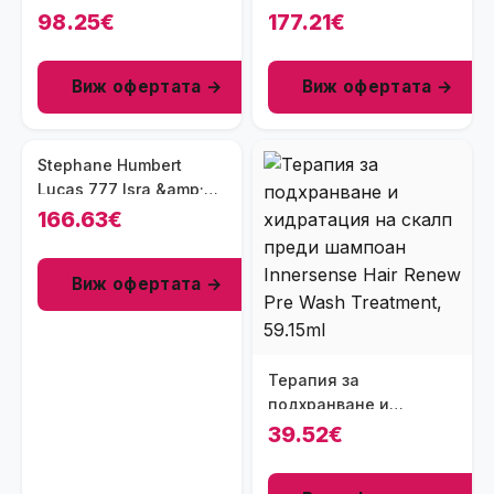
мъже 125 мл - EXDP
унисекс парфюм 100
98.25€
177.21€
мл - EDP
Виж офертата →
Виж офертата →
Stephane Humbert
Lucas 777 Isra &amp;
Miraj унисекс парфюм
166.63€
50 мл - EDP
Виж офертата →
Терапия за
подхранване и
хидратация на скалп
39.52€
преди шампоан
Innersense Hair Renew