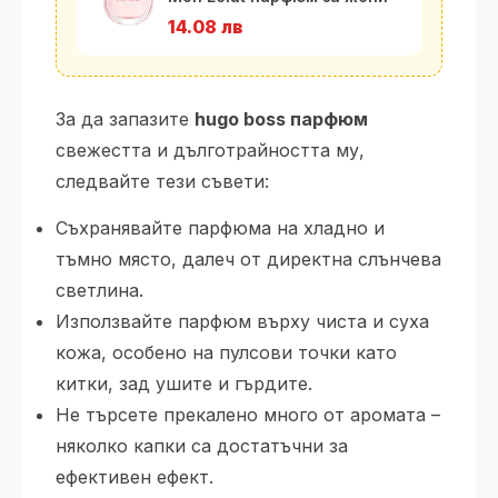
50
14.08 лв
За да запазите
hugo boss парфюм
свежестта и дълготрайността му,
следвайте тези съвети:
Съхранявайте парфюма на хладно и
тъмно място, далеч от директна слънчева
светлина.
Използвайте парфюм върху чиста и суха
кожа, особено на пулсови точки като
китки, зад ушите и гърдите.
Не търсете прекалено много от аромата –
няколко капки са достатъчни за
ефективен ефект.