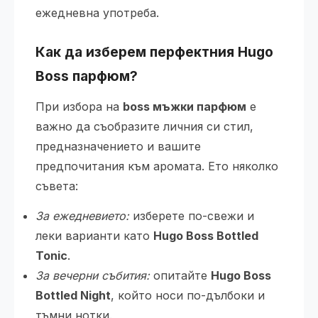
ежедневна употреба.
Как да изберем перфектния Hugo
Boss парфюм?
При избора на
boss мъжки парфюм
е
важно да съобразите личния си стил,
предназначението и вашите
предпочитания към аромата. Ето няколко
съвета:
За ежедневието:
изберете по-свежи и
леки варианти като
Hugo Boss Bottled
Tonic
.
За вечерни събития:
опитайте
Hugo Boss
Bottled Night
, който носи по-дълбоки и
тъмни нотки.