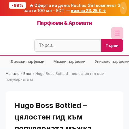
-69%
🔥 Оферта на деня:
Rochas Girl комплект 3
×
части 100 мл - EDT —
виж за 23.25 € →
Начало
Парфюми & Аромати
🔥 Намаления
☰
Блог
Търси
🧮 Калкулатори
Дамски парфюми
Мъжки парфюми
Унисекс парфюм
🔍 Намери продукт
🎁 Подарък
Начало
›
Блог
›
Hugo Boss Bottled – цялостен гид към
популярната м
🎟️ Купони
Hugo Boss Bottled –
цялостен гид към
популярната мъжка