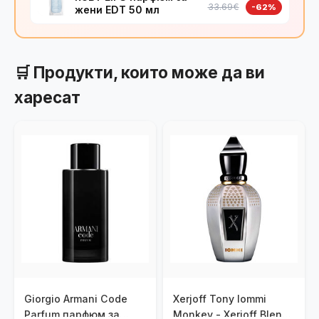
33.69€
-62%
жени EDT 50 мл
🛒 Продукти, които може да ви
харесат
Giorgio Armani Code
Xerjoff Tony Iommi
Parfum парфюм за
Monkey - Xerjoff Blends