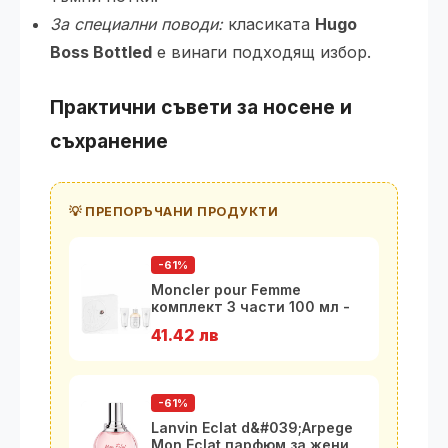
За специални поводи:
класиката
Hugo
Boss Bottled
е винаги подходящ избор.
Практични съвети за носене и
съхранение
💡 ПРЕПОРЪЧАНИ ПРОДУКТИ
-61%
Moncler pour Femme
комплект 3 части 100 мл -
EDP
41.42 лв
-61%
Lanvin Eclat d&#039;Arpеge
Mon Eclat парфюм за жени