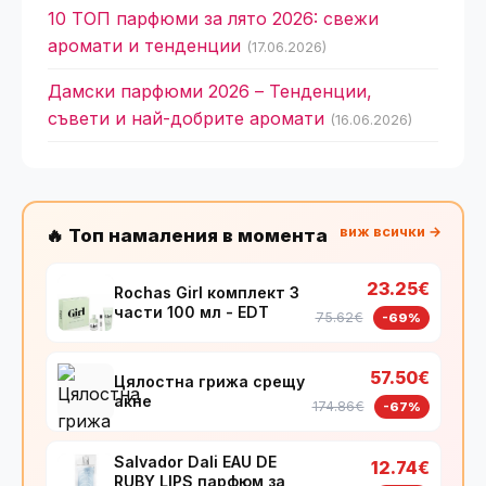
10 ТОП парфюми за лято 2026: свежи
аромати и тенденции
(17.06.2026)
Дамски парфюми 2026 – Тенденции,
съвети и най-добрите аромати
(16.06.2026)
виж всички →
🔥 Топ намаления в момента
23.25€
Rochas Girl комплект 3
части 100 мл - EDT
75.62€
-69%
57.50€
Цялостна грижа срещу
акне
174.86€
-67%
Salvador Dali EAU DE
12.74€
RUBY LIPS парфюм за