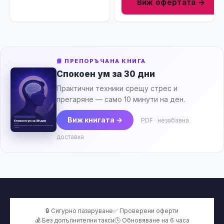
Виж офертата →
Pre Wash Treatment,
59.15ml
📘 ПРЕПОРЪЧАНА КНИГА
Спокоен ум за 30 дни
Практични техники срещу стрес и
прегаряне — само 10 минути на ден.
Виж книгата →
PDF · незабавна
доставка
🔒 Сигурно пазаруване
✅ Проверени оферти
💰 Без допълнителни такси
🕒 Обновяване на 6 часа