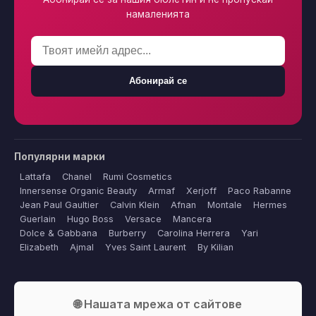
намаленията
Абонирай се
Популярни марки
Lattafa
Chanel
Rumi Cosmetics
Innersense Organic Beauty
Armaf
Xerjoff
Paco Rabanne
Jean Paul Gaultier
Calvin Klein
Afnan
Montale
Hermes
Guerlain
Hugo Boss
Versace
Mancera
Dolce & Gabbana
Burberry
Carolina Herrera
Yari
Elizabeth
Ajmal
Yves Saint Laurent
By Kilian
🌐 Нашата мрежа от сайтове