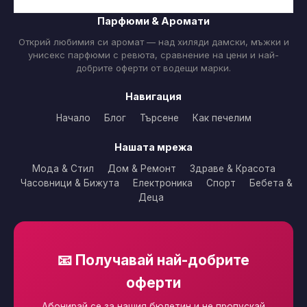
Парфюми & Аромати
Открий любимия си аромат — над хиляди дамски, мъжки и
унисекс парфюми с ревюта, сравнение на цени и най-
добрите оферти от водещи марки.
Навигация
Начало
Блог
Търсене
Как печелим
Нашата мрежа
Мода & Стил
Дом & Ремонт
Здраве & Красота
Часовници & Бижута
Електроника
Спорт
Бебета &
Деца
📧 Получавай най-добрите
оферти
Абонирай се за нашия бюлетин и не пропускай