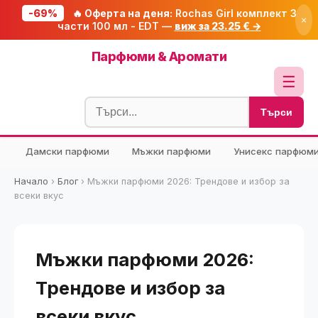
-69%
🔥 Оферта на деня:
Rochas Girl комплект 3
×
части 100 мл - EDT —
виж за 23.25 € →
Начало
Парфюми & Аромати
🔥 Намаления
☰
Блог
Търси
🧮 Калкулатори
Дамски парфюми
Мъжки парфюми
Унисекс парфюм
🔍 Намери продукт
🎁 Подарък
Начало
›
Блог
›
Мъжки парфюми 2026: Трендове и избор за
всеки вкус
🎟️ Купони
Мъжки парфюми 2026:
Трендове и избор за
всеки вкус