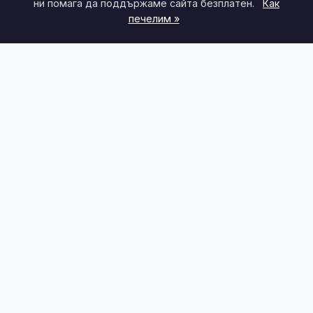
ни помага да поддържаме сайта безплатен.
Как
печелим »