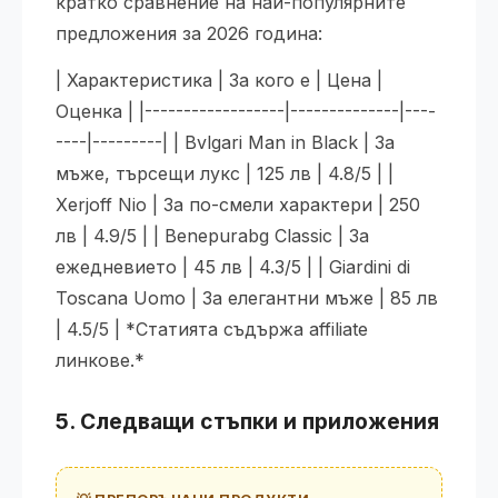
кратко сравнение на най-популярните
предложения за 2026 година:
| Характеристика | За кого е | Цена |
Оценка | |------------------|--------------|----
----|---------| | Bvlgari Man in Black | За
мъже, търсещи лукс | 125 лв | 4.8/5 | |
Xerjoff Nio | За по-смели характери | 250
лв | 4.9/5 | | Benepurabg Classic | За
ежедневието | 45 лв | 4.3/5 | | Giardini di
Toscana Uomo | За елегантни мъже | 85 лв
| 4.5/5 | *Статията съдържа affiliate
линкове.*
5. Следващи стъпки и приложения