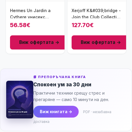
Hermes Un Jardin a
Xerjoff K&#039;bridge -
Cythere унисекс
Join the Club Collection
парфюм 100 мл - EDT
унисекс парфюм 50 мл
56.58€
127.70€
- EDP
Виж офертата →
Виж офертата →
📘 ПРЕПОРЪЧАНА КНИГА
Спокоен ум за 30 дни
Практични техники срещу стрес и
прегаряне — само 10 минути на ден.
Виж книгата →
PDF · незабавна
доставка