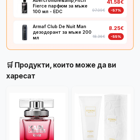
Abercrombie&amp;Fitch
41.58€
Fierce парфюм за мъже
97.09€
-57%
100 мл - EDC
Armaf Club De Nuit Man
8.25€
дезодорант за мъже 200
18.36€
-55%
мл
🛒 Продукти, които може да ви
харесат