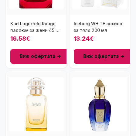
Karl Lagerfeld Rouge
Iceberg WHITE лосион
парфюм за жени 45 мл
за тяло 200 мл
- EDP
16.58€
13.24€
Виж офертата →
Виж офертата →