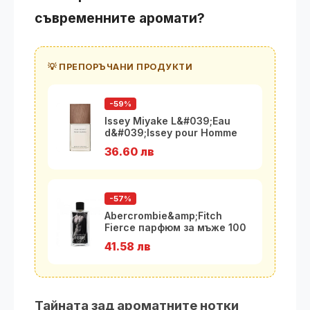
съвременните аромати?
💡 ПРЕПОРЪЧАНИ ПРОДУКТИ
-59%
Issey Miyake L&#039;Eau
d&#039;Issey pour Homme
Vetiver
36.60 лв
-57%
Abercrombie&amp;Fitch
Fierce парфюм за мъже 100
мл - ED
41.58 лв
Тайната зад ароматните нотки