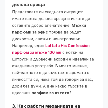
делова среща
Представете си следната ситуация:
имате важна делова среща и искате да
оставите добро впечатление.
Мъжки
парфюми за офис
трябва да бъдат
дискретни, свежи и ненатрапчиви.
Например, един
Lattafa His Confession
парфюм за мъже 100 мл
с нотки на
цитруси и дървесни акорди е идеален за
ежедневна употреба. В моето мнение,
най-важното е да съчетаете аромата с
личността си, нека той да говори за вас,
дори без думи. А вие какво търсите в
идеалния
парфюм за лятото
?
3. Как работи механиката на