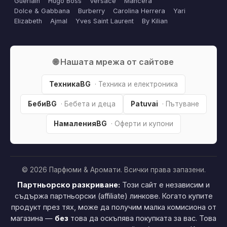
Guerlain
Hugo Boss
Versace
Mancera
Dolce & Gabbana
Burberry
Carolina Herrera
Yari
Elizabeth
Ajmal
Yves Saint Laurent
By Kilian
🌐 Нашата мрежа от сайтове
ТехникаBG
· Техника и електроника
БебиBG
· Бебета и деца
Patuvai
· Пътуване
НамаленияBG
· Оферти и купони
© 2026 Парфюми & Аромати. Всички права запазени.
Партньорско разкриване:
Този сайт е независим и
съдържа партньорски (affiliate) линкове. Когато купите
продукт през тях, може да получим малка комисиона от
магазина —
без
това да оскъпява покупката за вас. Това