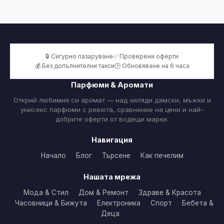
🔒 Сигурно пазаруване
✅ Проверени оферти
💰 Без допълнителни такси
🕒 Обновяване на 6 часа
Парфюми & Аромати
Открий любимия си аромат — над хиляди дамски, мъжки и
унисекс парфюми с ревюта, сравнение на цени и най-
добрите оферти от водещи марки.
Навигация
Начало
Блог
Търсене
Как печелим
Нашата мрежа
Мода & Стил
Дом & Ремонт
Здраве & Красота
Часовници & Бижута
Електроника
Спорт
Бебета &
Деца