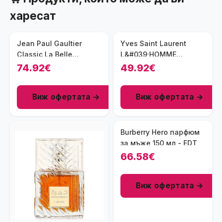
харесат
Jean Paul Gaultier
Yves Saint Laurent
Classic La Belle
L&#039;HOMME
парфюм за жени 100
парфюм за мъже EDT
74.92€
49.92€
мл - EDP
60 мл
Виж офертата →
Виж офертата →
Burberry Hero парфюм
за мъже 150 мл - EDT
66.58€
Виж офертата →