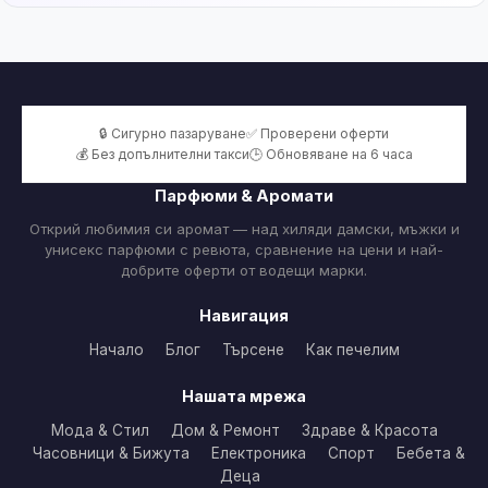
🔒 Сигурно пазаруване
✅ Проверени оферти
💰 Без допълнителни такси
🕒 Обновяване на 6 часа
Парфюми & Аромати
Открий любимия си аромат — над хиляди дамски, мъжки и
унисекс парфюми с ревюта, сравнение на цени и най-
добрите оферти от водещи марки.
Навигация
Начало
Блог
Търсене
Как печелим
Нашата мрежа
Мода & Стил
Дом & Ремонт
Здраве & Красота
Часовници & Бижута
Електроника
Спорт
Бебета &
Деца