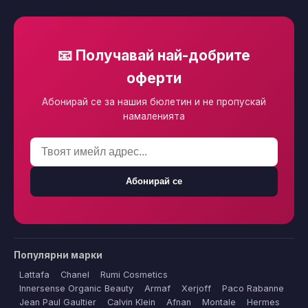
📧 Получавай най-добрите
оферти
Абонирай се за нашия бюлетин и не пропускай
намаленията
Абонирай се
Популярни марки
Lattafa
Chanel
Rumi Cosmetics
Innersense Organic Beauty
Armaf
Xerjoff
Paco Rabanne
Jean Paul Gaultier
Calvin Klein
Afnan
Montale
Hermes