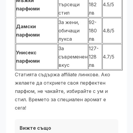
Мъжки
търсещи
182
4.5/5
парфюми
стил
лв
За жени,
92-
Дамски
обичащи
180
4.8/5
парфюми
лукса
лв
За
127-
Унисекс
съвременен
128
4.7/5
парфюми
вкус
лв
Статията съдържа affiliate линкове. Ако
желаете да откриете своя перфектен
парфюм, не чакайте, избирайте с ум и
стил. Времето за специален аромат е
сега!
Вижте също