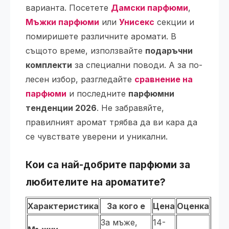
варианта. Посетете
Дамски парфюми
,
Мъжки парфюми
или
Унисекс
секции и
помиришете различните аромати. В
същото време, използвайте
подаръчни
комплекти
за специални поводи. А за по-
лесен избор, разгледайте
сравнение на
парфюми
и последните
парфюмни
тенденции 2026
. Не забравяйте,
правилният аромат трябва да ви кара да
се чувствате уверени и уникални.
Кои са най-добрите парфюми за
любителите на ароматите?
Характеристика
За кого е
Цена
Оценка
За мъже,
14-