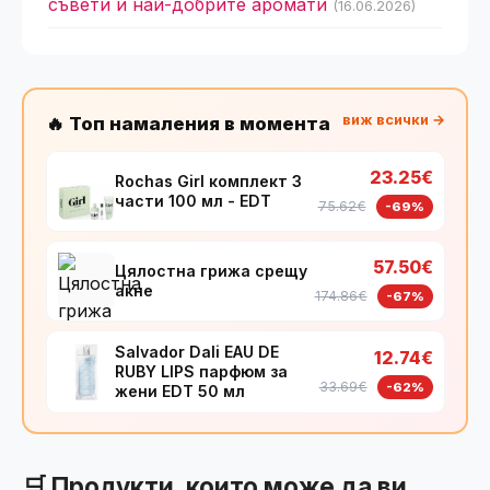
съвети и най-добрите аромати
(16.06.2026)
виж всички →
🔥 Топ намаления в момента
23.25€
Rochas Girl комплект 3
части 100 мл - EDT
75.62€
-69%
57.50€
Цялостна грижа срещу
акне
174.86€
-67%
Salvador Dali EAU DE
12.74€
RUBY LIPS парфюм за
33.69€
-62%
жени EDT 50 мл
🛒 Продукти, които може да ви