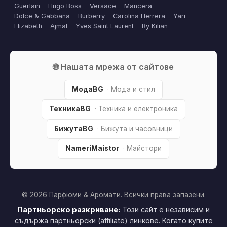
Guerlain
Hugo Boss
Versace
Mancera
Dolce & Gabbana
Burberry
Carolina Herrera
Yari
Elizabeth
Ajmal
Yves Saint Laurent
By Kilian
🌐 Нашата мрежа от сайтове
МодаBG
· Мода и стил
ТехникаBG
· Техника и електроника
БижутаBG
· Бижута и часовници
NameriMaistor
· Майстори
© 2026 Парфюми & Аромати. Всички права запазени.
Партньорско разкриване:
Този сайт е независим и
съдържа партньорски (affiliate) линкове. Когато купите