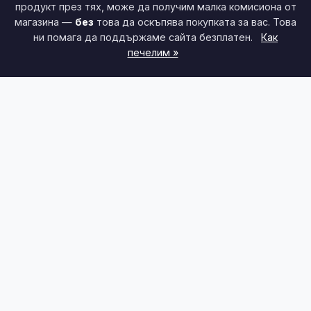
продукт през тях, може да получим малка комисиона от
магазина —
без
това да оскъпява покупката за вас. Това
ни помага да поддържаме сайта безплатен.
Как
печелим »