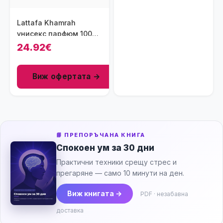
Lattafa Khamrah
унисекс парфюм 100
мл - EDP
24.92€
Виж офертата →
📘 ПРЕПОРЪЧАНА КНИГА
Спокоен ум за 30 дни
Практични техники срещу стрес и
прегаряне — само 10 минути на ден.
Виж книгата →
PDF · незабавна
доставка