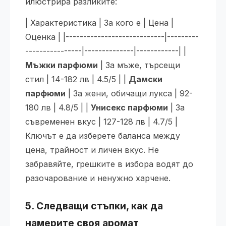
илюстрира разликите:
| Характеристика | За кого е | Цена |
Оценка | |----------------------------|---------
----------------|--------------|------------| |
Мъжки парфюми
| За мъже, търсещи
стил | 14-182 лв | 4.5/5 | |
Дамски
парфюми
| За жени, обичащи лукса | 92-
180 лв | 4.8/5 | |
Унисекс парфюми
| За
съвременен вкус | 127-128 лв | 4.7/5 |
Ключът е да изберете баланса между
цена, трайност и личен вкус. Не
забравяйте, грешките в избора водят до
разочарование и ненужно харчене.
5. Следващи стъпки, как да
намерите своя аромат