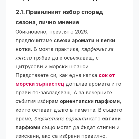
2.1. Правилният избор според
сезона, лично мнение
Обикновено, през лято 2026,
предпочитаме
свежи аромати
и
легки
нотки
. В моята практика,
парфюмът за
лятото
трябва да е освежаващ, с
цитрусови и морски нюанси.
Представете си, как една капка
сок от
морски зърнастец
допълва аромата и го
прави по-завладяващ. А за вечерните
събития избирам
ориенталски парфюми
,
които остават дълго в паметта. В същото
време,
бюджетните варианти
като
евтини
парфюми
също могат да бъдат стилни и
изискани, ако са избрани правилно.