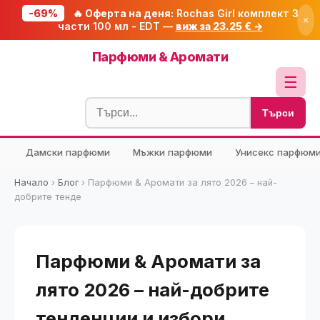
-69%
🔥 Оферта на деня:
Rochas Girl комплект 3
×
части 100 мл - EDT —
виж за 23.25 € →
Начало
Парфюми & Аромати
🔥 Намаления
☰
Блог
Търси
🧮 Калкулатори
Дамски парфюми
Мъжки парфюми
Унисекс парфюм
🔍 Намери продукт
🎁 Подарък
Начало
›
Блог
›
Парфюми & Аромати за лято 2026 – най-
добрите тенде
🎟️ Купони
Парфюми & Аромати за
лято 2026 – най-добрите
тенденции и избори