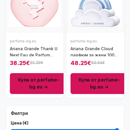
perfume-bg.eu
perfume-bg.eu
Ariana Grande Thank U
Ariana Grande Cloud
Next Eau de Parfum
парфюм за жени 100
парфюм за жени 100
мл - EDP
38.25€
48.25€
65.39€
89.94€
мл - EDP
Купи от perfume-
Купи от perfume-
bg.eu →
bg.eu →
Филтри
Цена (€)