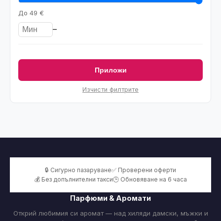
До
49 €
–
Приложи
Изчисти филтрите
🔒 Сигурно пазаруване
✅ Проверени оферти
💰 Без допълнителни такси
🕒 Обновяване на 6 часа
Парфюми & Аромати
Открий любимия си аромат — над хиляди дамски, мъжки и