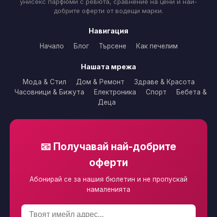
унисекс парфюми с ревюта, сравнение на цени и най-
добрите оферти от водещи марки.
Навигация
Начало
Блог
Търсене
Как печелим
Нашата мрежа
Мода & Стил
Дом & Ремонт
Здраве & Красота
Часовници & Бижута
Електроника
Спорт
Бебета &
Деца
📧 Получавай най-добрите
оферти
Абонирай се за нашия бюлетин и не пропускай
намаленията