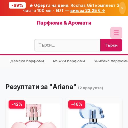
-69%
🔥 Оферта на деня:
Rochas Girl комплект 3
×
части 100 мл - EDT —
виж за 23.25 € →
Начало
Парфюми & Аромати
🔥 Намаления
☰
Блог
Търси
🧮 Калкулатори
Дамски парфюми
Мъжки парфюми
Унисекс парфюм
🔍 Намери продукт
🎁 Подарък
🎟️ Купони
Резултати за "Ariana"
(2 продукта)
-42%
-46%