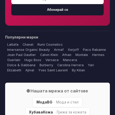
Абонирай се
Популярни марки
Lattafa
Chanel
Rumi Cosmetics
Innersense Organic Beauty
Armaf
Xerjoff
Paco Rabanne
Jean Paul Gaultier
Calvin Klein
Afnan
Montale
Hermes
Guerlain
Hugo Boss
Versace
Mancera
Dolce & Gabbana
Burberry
Carolina Herrera
Yari
Elizabeth
Ajmal
Yves Saint Laurent
By Kilian
🌐 Нашата мрежа от сайтове
МодаBG
· Мода и стил
ХубаваКожа
· Грижа за кожата