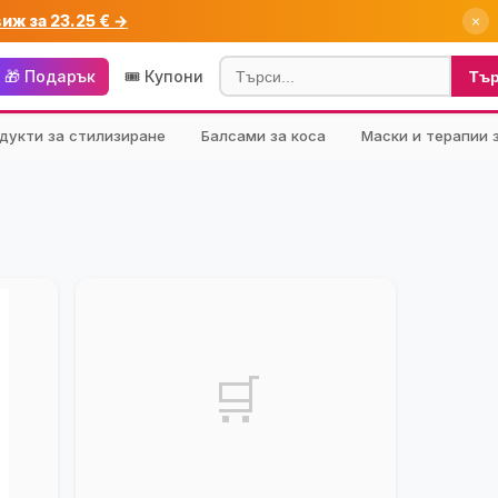
виж за 23.25 € →
×
🎁 Подарък
🎟️ Купони
Тъ
дукти за стилизиране
Балсами за коса
Маски и терапии 
🛒