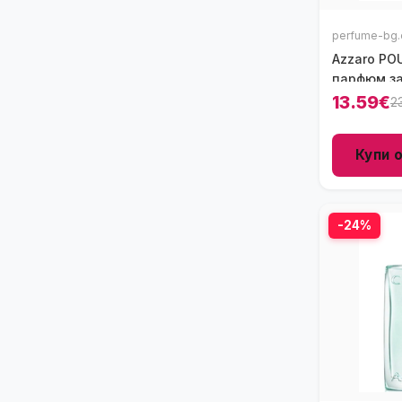
perfume-bg.
Azzaro PO
парфюм за
13.59€
2
Купи 
-24%