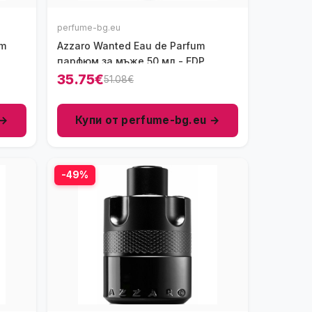
perfume-bg.eu
um
Azzaro Wanted Eau de Parfum
парфюм за мъже 50 мл - EDP
35.75€
51.08€
 →
Купи от perfume-bg.eu →
-49%