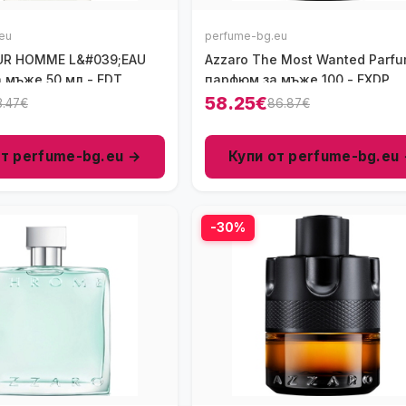
eu
perfume-bg.eu
UR HOMME L&#039;EAU
Azzaro The Most Wanted Parf
 мъже 50 мл - EDT
парфюм за мъже 100 - EXDP
58.25€
3.47€
86.87€
от perfume-bg.eu →
Купи от perfume-bg.eu
-30%