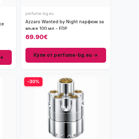
perfume-bg.eu
Azzaro Wanted by Night парфюм за
же
мъже 100 мл - EDP
69.90€
Купи от perfume-bg.eu →
 →
-30%