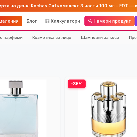
ерта на деня:
Rochas Girl комплект 3 части 100 мл - EDT —
амаления
Блог
🧮 Калкулатори
🔍 Намери продукт
кс парфюми
Козметика за лице
Шампоани за коса
Про
-35%