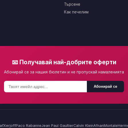
Търсене
Как печелим
📧 Получавай най-добрите оферти
Абонирай се за нашия бюлетин и не пропускай намаленията
Абонирай се
af
Xerjoff
Paco Rabanne
Jean Paul Gaultier
Calvin Klein
Afnan
Montale
Herm