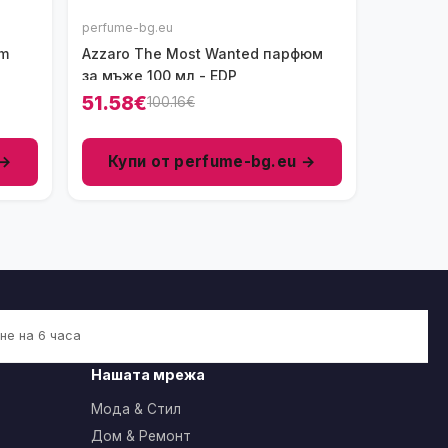
perfume-bg.eu
um
Azzaro The Most Wanted парфюм
за мъже 100 мл - EDP
51.58€
100.16€
 →
Купи от perfume-bg.eu →
не на 6 часа
Нашата мрежа
Мода & Стил
Дом & Ремонт