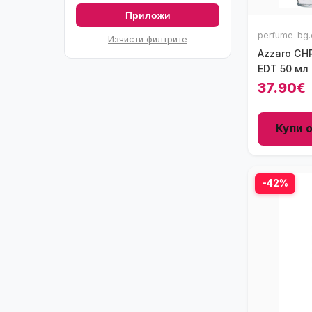
Приложи
perfume-bg.
Изчисти филтрите
Azzaro C
EDT 50 мл
37.90€
Купи 
-42%