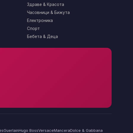
Здраве & Красота
Часовници & Бижута
Електроника
Спорт
Бебета & Деца
es
Guerlain
Hugo Boss
Versace
Mancera
Dolce & Gabbana