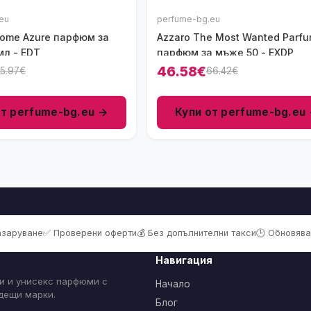
eu
perfume-bg.eu
rome Azure парфюм за
Azzaro The Most Wanted Parf
мл - EDT
парфюм за мъже 50 - EXDP
46.58€
5.97€
66.42€
от perfume-bg.eu →
Купи от perfume-bg.eu
пазаруване
✅ Проверени оферти
💰 Без допълнителни такси
🕒 Обновява
Навигация
и и унисекс парфюми с
Начало
одещи марки.
Блог