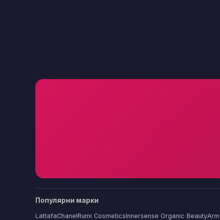
Популярни марки
Lattafa
Chanel
Rumi Cosmetics
Innersense Organic Beauty
Arm