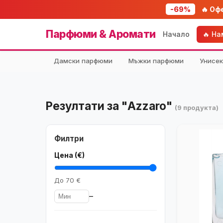
-69%
🔥 Оф
Парфюми & Аромати
Начало
🔥 Н
Дамски парфюми
Мъжки парфюми
Унисе
Резултати за "Azzaro"
(9 продукта)
Филтри
Цена (€)
До
70 €
–