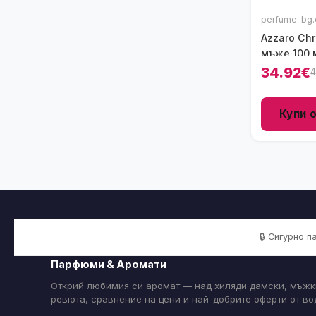
perfume-bg.
Azzaro Ch
мъже 100 
34.92€
4
Купи 
🔒 Сигурно 
Парфюми & Аромати
Открий любимия си аромат — над хиляди дамски, мъжк
ревюта, сравнение на цени и най-добрите оферти от в