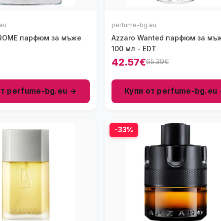
eu
perfume-bg.eu
HROME парфюм за мъже
Azzaro Wanted парфюм за мъ
100 мл - EDT
42.57€
65.39€
от perfume-bg.eu →
Купи от perfume-bg.eu
-33%