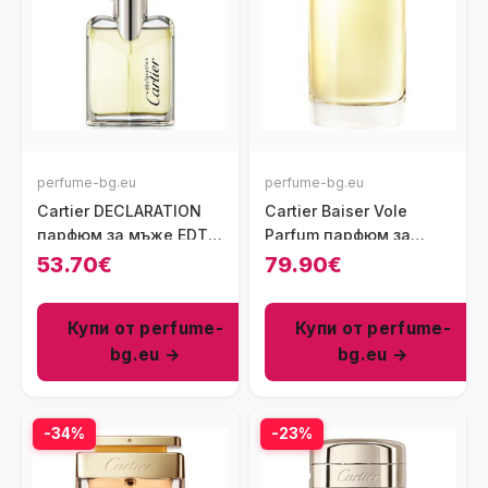
perfume-bg.eu
perfume-bg.eu
Cartier DECLARATION
Cartier Baiser Vole
парфюм за мъже EDT
Parfum парфюм за
50 мл
жени 50 мл
53.70€
79.90€
Купи от perfume-
Купи от perfume-
bg.eu →
bg.eu →
-34%
-23%