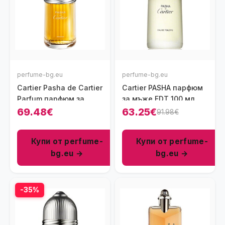
perfume-bg.eu
perfume-bg.eu
Cartier Pasha de Cartier
Cartier PASHA парфюм
Parfum парфюм за
за мъже EDT 100 мл
мъже 50 мл - EXDP
69.48€
63.25€
91.98€
Купи от perfume-
Купи от perfume-
bg.eu →
bg.eu →
-35%