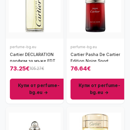
perfume-bg.eu
perfume-bg.eu
Cartier DECLARATION
Cartier Pasha De Cartier
парфюм за мъже EDT
Edition Noire Sport
100 мл
парфюм за мъже 100
73.25€
76.64€
105.27€
мл - EDT
Купи от perfume-
Купи от perfume-
bg.eu →
bg.eu →