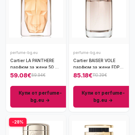
perfume-bg.eu
perfume-bg.eu
Cartier LA PANTHERE
Cartier BAISER VOLE
парфюм за жени 50 мл
парфюм за жени EDP
- EDP
100 мл
59.08€
85.18€
89.94€
110.39€
Купи от perfume-
Купи от perfume-
bg.eu →
bg.eu →
-28%