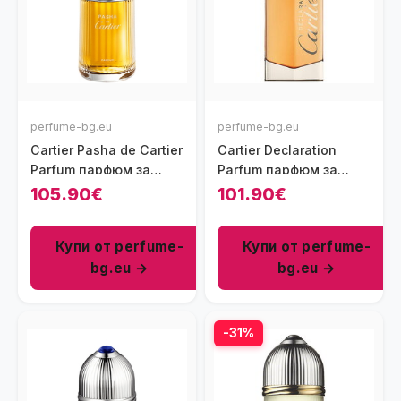
perfume-bg.eu
perfume-bg.eu
Cartier Pasha de Cartier
Cartier Declaration
Parfum парфюм за
Parfum парфюм за
мъже 100 мл - EDP
мъже 100 мл - EDP
105.90€
101.90€
Купи от perfume-
Купи от perfume-
bg.eu →
bg.eu →
-31%