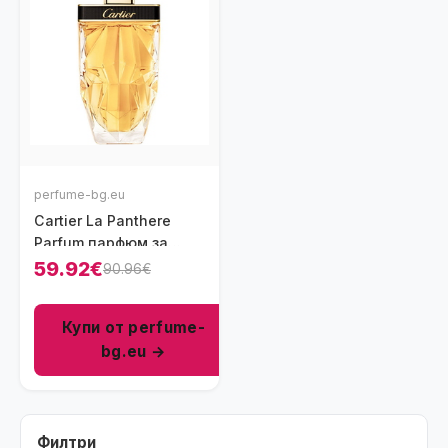
perfume-bg.eu
Cartier La Panthеre
Parfum парфюм за
жени 50 мл
59.92€
90.96€
Купи от perfume-
bg.eu →
Филтри