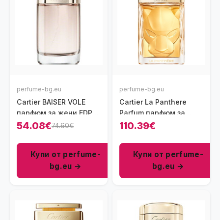
perfume-bg.eu
perfume-bg.eu
Cartier BAISER VOLE
Cartier La Panthеre
парфюм за жени EDP
Parfum парфюм за
50 мл
жени 100 мл
54.08€
110.39€
74.60€
Купи от perfume-
Купи от perfume-
bg.eu →
bg.eu →