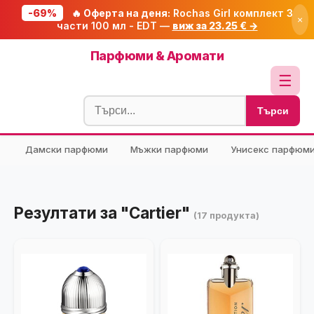
-69%
🔥 Оферта на деня:
Rochas Girl комплект 3
×
части 100 мл - EDT —
виж за 23.25 € →
Начало
Парфюми & Аромати
🔥 Намаления
☰
Блог
Търси
🧮 Калкулатори
Дамски парфюми
Мъжки парфюми
Унисекс парфюм
🔍 Намери продукт
🎁 Подарък
🎟️ Купони
Резултати за "Cartier"
(17 продукта)