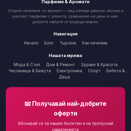
Парфюми & Аромати
Открий любимия си аромат — над хиляди дамски, мъжки и
унисекс парфюми с ревюта, сравнение на цени и най-
добрите оферти от водещи марки.
Навигация
Начало
Блог
Търсене
Как печелим
Нашата мрежа
Мода & Стил
Дом & Ремонт
Здраве & Красота
Часовници & Бижута
Електроника
Спорт
Бебета &
Деца
📧 Получавай най-добрите
оферти
Абонирай се за нашия бюлетин и не пропускай
намаленията