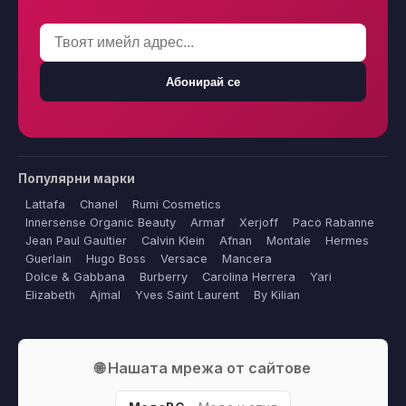
Абонирай се
Популярни марки
Lattafa
Chanel
Rumi Cosmetics
Innersense Organic Beauty
Armaf
Xerjoff
Paco Rabanne
Jean Paul Gaultier
Calvin Klein
Afnan
Montale
Hermes
Guerlain
Hugo Boss
Versace
Mancera
Dolce & Gabbana
Burberry
Carolina Herrera
Yari
Elizabeth
Ajmal
Yves Saint Laurent
By Kilian
🌐 Нашата мрежа от сайтове