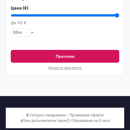
Цена (€)
До
112 €
–
Приложи
Изчисти филтрите
🔒 Сигурно пазаруване
✅ Проверени оферти
💰 Без допълнителни такси
🕒 Обновяване на 6 часа