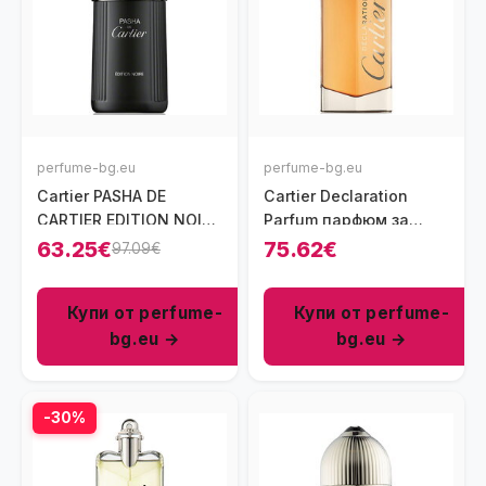
perfume-bg.eu
perfume-bg.eu
Cartier PASHA DE
Cartier Declaration
CARTIER EDITION NOIRE
Parfum парфюм за
парфюм за мъже 100
мъже 50 мл - EDP
63.25€
75.62€
97.09€
мл - EDT
Купи от perfume-
Купи от perfume-
bg.eu →
bg.eu →
-30%