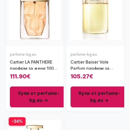
perfume-bg.eu
perfume-bg.eu
Cartier LA PANTHERE
Cartier Baiser Vole
парфюм за жени 100
Parfum парфюм за
мл - EDP
жени 100 мл
111.90€
105.27€
Купи от perfume-
Купи от perfume-
bg.eu →
bg.eu →
-34%