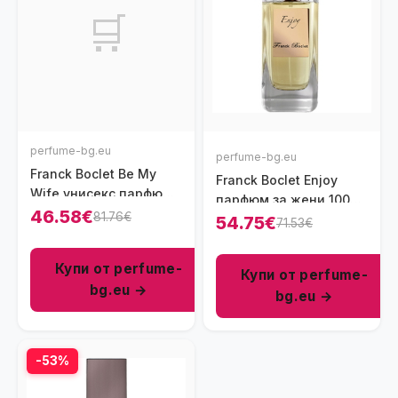
🛒
perfume-bg.eu
perfume-bg.eu
Franck Boclet Be My
Franck Boclet Enjoy
Wife унисекс парфюм
парфюм за жени 100
100 мл - EDP
46.58€
81.76€
мл - EDP
54.75€
71.53€
Купи от perfume-
Купи от perfume-
bg.eu →
bg.eu →
-53%