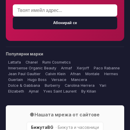
Абонирай се
Популярни марки
Lattafa
Chanel
Rumi Cosmetics
Innersense Organic Beauty
Armaf
Xerjoff
Paco Rabanne
Jean Paul Gaultier
Calvin Klein
Afnan
Montale
Hermes
Guerlain
Hugo Boss
Versace
Mancera
Dolce & Gabbana
Burberry
Carolina Herrera
Yari
Elizabeth
Ajmal
Yves Saint Laurent
By Kilian
🌐 Нашата мрежа от сайтове
БижутаBG
· Бижута и часовници