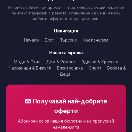
Открий любимия си аромат — над хиляди дамски, мъжки и
унисекс парфюми с ревюта, сравнение на цени и най-
добрите оферти от водещи марки.
Навигация
Начало
Блог
Търсене
Как печелим
Нашата мрежа
Мода & Стил
Дом & Ремонт
Здраве & Красота
Часовници & Бижута
Електроника
Спорт
Бебета &
Деца
📧 Получавай най-добрите
оферти
Абонирай се за нашия бюлетин и не пропускай
намаленията