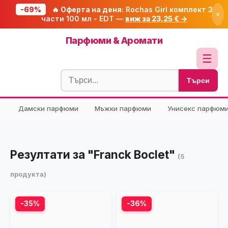
-69%
🔥 Оферта на деня:
Rochas Girl комплект 3
×
части 100 мл - EDT —
виж за 23.25 € →
Начало
Парфюми & Аромати
🔥 Намаления
☰
Блог
Търси
🧮 Калкулатори
Дамски парфюми
Мъжки парфюми
Унисекс парфюм
🔍 Намери продукт
🎁 Подарък
🎟️ Купони
Резултати за "Franck Boclet"
(5
продукта)
-35%
-36%