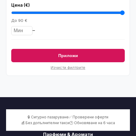
Цена (€)
До
90 €
–
Приложи
Изчисти филтрите
🔒 Сигурно пазаруване
✅ Проверени оферти
💰 Без допълнителни такси
🕒 Обновяване на 6 часа
Парфюми & Аромати