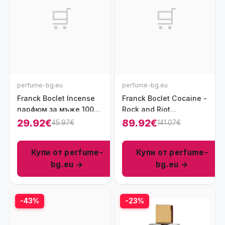
🛒
🛒
perfume-bg.eu
perfume-bg.eu
Franck Boclet Incense
Franck Boclet Cocaine -
парфюм за мъже 100
Rock and Riot
мл - EDP
Collection унисекс
29.92€
89.92€
45.97€
141.07€
парфюм 100 мл - EDP
Купи от perfume-
Купи от perfume-
bg.eu →
bg.eu →
-43%
-23%