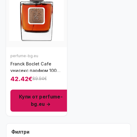
perfume-bg.eu
Franck Boclet Cafe
унисекс парфюм 100
мл - EDP
42.42€
89.94€
Купи от perfume-
bg.eu →
Филтри