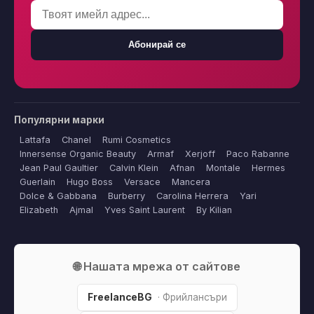
Абонирай се
Популярни марки
Lattafa
Chanel
Rumi Cosmetics
Innersense Organic Beauty
Armaf
Xerjoff
Paco Rabanne
Jean Paul Gaultier
Calvin Klein
Afnan
Montale
Hermes
Guerlain
Hugo Boss
Versace
Mancera
Dolce & Gabbana
Burberry
Carolina Herrera
Yari
Elizabeth
Ajmal
Yves Saint Laurent
By Kilian
🌐 Нашата мрежа от сайтове
FreelanceBG
· Фрийлансъри