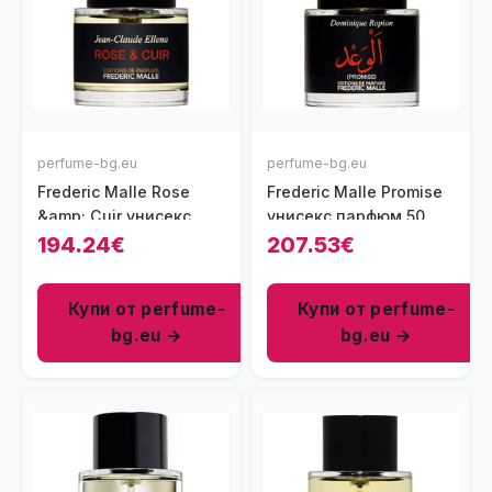
perfume-bg.eu
perfume-bg.eu
Frederic Malle Rose
Frederic Malle Promise
&amp; Cuir унисекс
унисекс парфюм 50 мл
парфюм 50 мл - EDP
- EDP
194.24€
207.53€
Купи от perfume-
Купи от perfume-
bg.eu →
bg.eu →