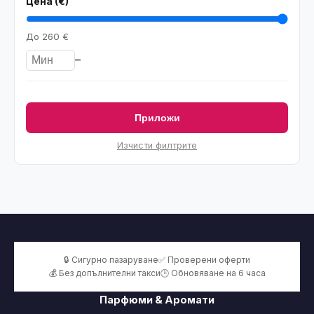
Цена (€)
До
260 €
–
Приложи
Изчисти филтрите
🔒 Сигурно пазаруване
✅ Проверени оферти
💰 Без допълнителни такси
🕒 Обновяване на 6 часа
Парфюми & Аромати