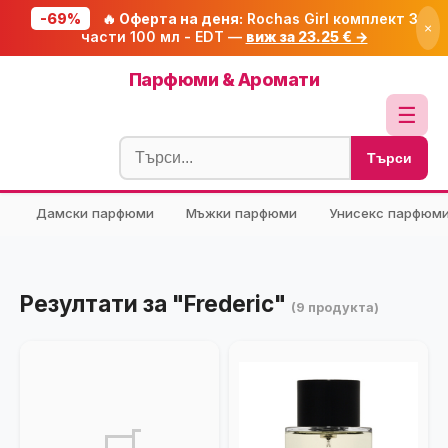
-69%
🔥 Оферта на деня:
Rochas Girl комплект 3
×
части 100 мл - EDT —
виж за 23.25 € →
Начало
Парфюми & Аромати
🔥 Намаления
☰
Блог
Търси
🧮 Калкулатори
Дамски парфюми
Мъжки парфюми
Унисекс парфюм
🔍 Намери продукт
🎁 Подарък
🎟️ Купони
Резултати за "Frederic"
(9 продукта)