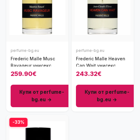
perfume-bg.eu
perfume-bg.eu
Frederic Malle Musc
Frederic Malle Heaven
Ravageur унисекс
Can Wait унисекс
парфюм 100 мл - EDP
парфюм 100 мл - EDP
259.90€
243.32€
Купи от perfume-
Купи от perfume-
bg.eu →
bg.eu →
-33%