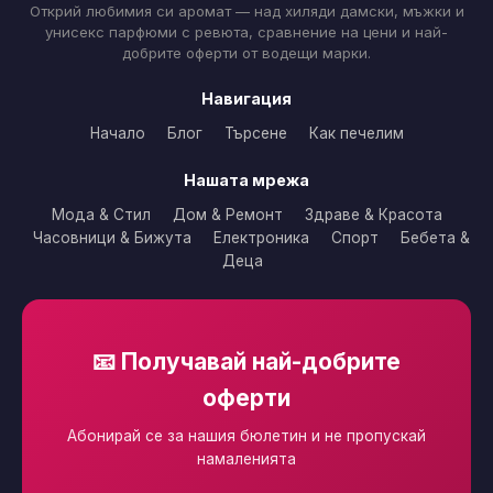
Открий любимия си аромат — над хиляди дамски, мъжки и
унисекс парфюми с ревюта, сравнение на цени и най-
добрите оферти от водещи марки.
Навигация
Начало
Блог
Търсене
Как печелим
Нашата мрежа
Мода & Стил
Дом & Ремонт
Здраве & Красота
Часовници & Бижута
Електроника
Спорт
Бебета &
Деца
📧 Получавай най-добрите
оферти
Абонирай се за нашия бюлетин и не пропускай
намаленията