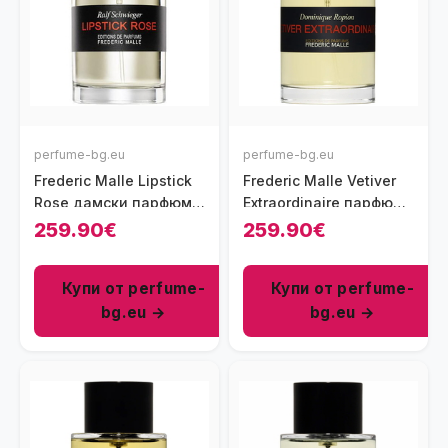
perfume-bg.eu
perfume-bg.eu
Frederic Malle Lipstick
Frederic Malle Vetiver
Rose дамски парфюм
Extraordinaire парфюм
100 мл - EDP
за мъже 100 мл - EDP
259.90€
259.90€
Купи от perfume-
Купи от perfume-
bg.eu →
bg.eu →