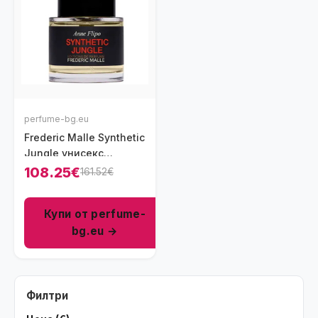
perfume-bg.eu
Frederic Malle Synthetic
Jungle унисекс
парфюм 50 мл - EDP
108.25€
161.52€
Купи от perfume-
bg.eu →
Филтри