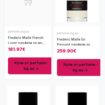
🛒
perfume-bg.eu
perfume-bg.eu
Frederic Malle French
Frederic Malle En
Lover парфюм за мъже
Passant парфюм за
50 мл - EDP
181.97€
жени 100 мл - EDP
259.90€
Купи от perfume-
Купи от perfume-
bg.eu →
bg.eu →