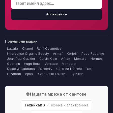
Абонирай се
Популярни марки
Lattafa
Chanel
Rumi Cosmetics
Innersense Organic Beauty
Armaf
Xerjoff
Paco Rabanne
Jean Paul Gaultier
Calvin Klein
Afnan
Montale
Hermes
Guerlain
Hugo Boss
Versace
Mancera
Dolce & Gabbana
Burberry
Carolina Herrera
Yari
Elizabeth
Ajmal
Yves Saint Laurent
By Kilian
🌐 Нашата мрежа от сайтове
ТехникаBG
· Техника и електроника