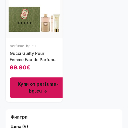
perfume-bg.eu
Gucci Guilty Pour
Femme Eau de Parfum
комплект 3 части 90
99.90€
мл - EDP
Купи от perfume-
bg.eu →
Филтри
Цена (€)