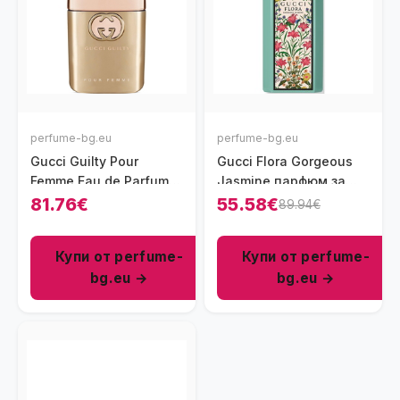
perfume-bg.eu
perfume-bg.eu
Gucci Guilty Pour
Gucci Flora Gorgeous
Femme Eau de Parfum
Jasmine парфюм за
парфюм за жени 50 мл
жени 50 мл - EDP
81.76€
55.58€
89.94€
- EDP
Купи от perfume-
Купи от perfume-
bg.eu →
bg.eu →