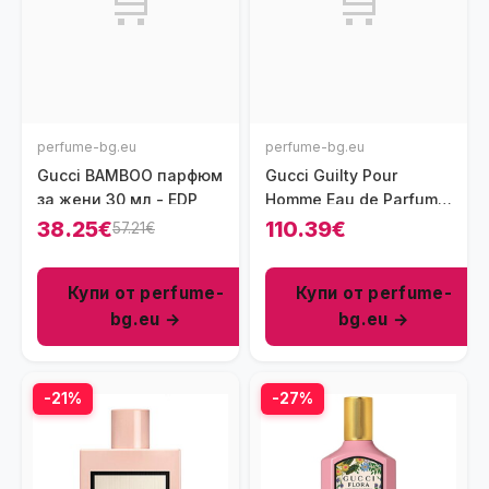
🛒
🛒
perfume-bg.eu
perfume-bg.eu
Gucci BAMBOO парфюм
Gucci Guilty Pour
за жени 30 мл - EDP
Homme Eau de Parfum
парфюм за мъже 150
38.25€
110.39€
57.21€
мл - EDP
Купи от perfume-
Купи от perfume-
bg.eu →
bg.eu →
-21%
-27%