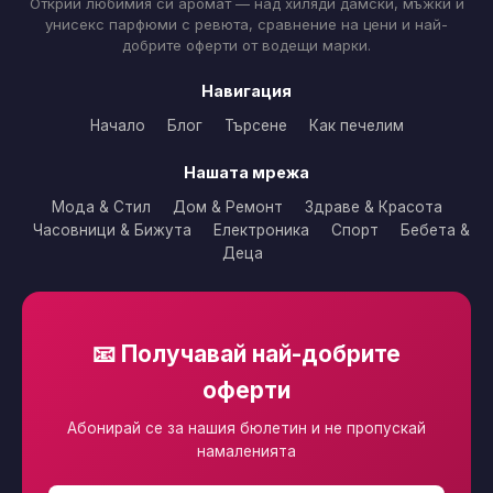
Открий любимия си аромат — над хиляди дамски, мъжки и
унисекс парфюми с ревюта, сравнение на цени и най-
добрите оферти от водещи марки.
Навигация
Начало
Блог
Търсене
Как печелим
Нашата мрежа
Мода & Стил
Дом & Ремонт
Здраве & Красота
Часовници & Бижута
Електроника
Спорт
Бебета &
Деца
📧 Получавай най-добрите
оферти
Абонирай се за нашия бюлетин и не пропускай
намаленията