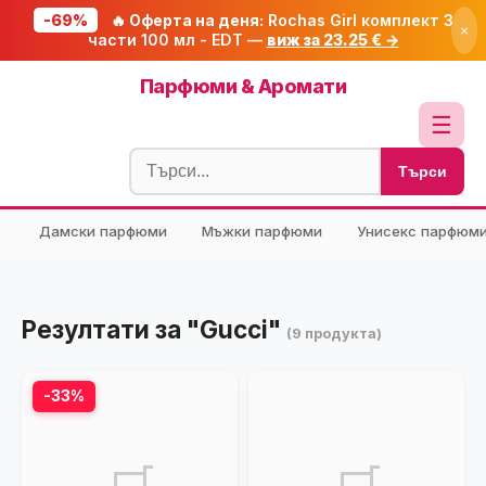
-69%
🔥 Оферта на деня:
Rochas Girl комплект 3
×
части 100 мл - EDT —
виж за 23.25 € →
Начало
Парфюми & Аромати
🔥 Намаления
☰
Блог
Търси
🧮 Калкулатори
Дамски парфюми
Мъжки парфюми
Унисекс парфюм
🔍 Намери продукт
🎁 Подарък
🎟️ Купони
Резултати за "Gucci"
(9 продукта)
-33%