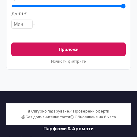
До
111 €
–
Приложи
Изчисти филтрите
🔒 Сигурно пазаруване
✅ Проверени оферти
💰 Без допълнителни такси
🕒 Обновяване на 6 часа
Парфюми & Аромати