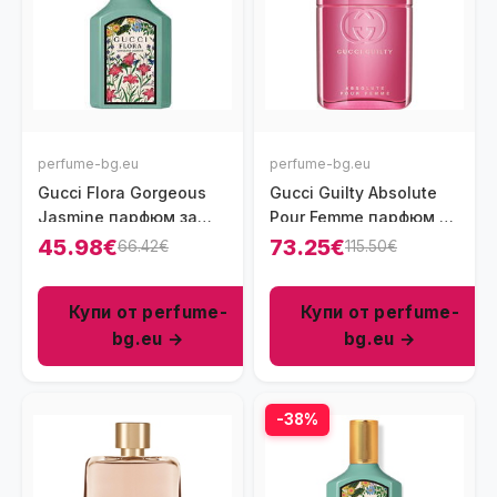
perfume-bg.eu
perfume-bg.eu
Gucci Flora Gorgeous
Gucci Guilty Absolute
Jasmine парфюм за
Pour Femme парфюм за
жени 30 мл - EDP
жени 90 мл - EDP
45.98€
73.25€
66.42€
115.50€
Купи от perfume-
Купи от perfume-
bg.eu →
bg.eu →
-38%