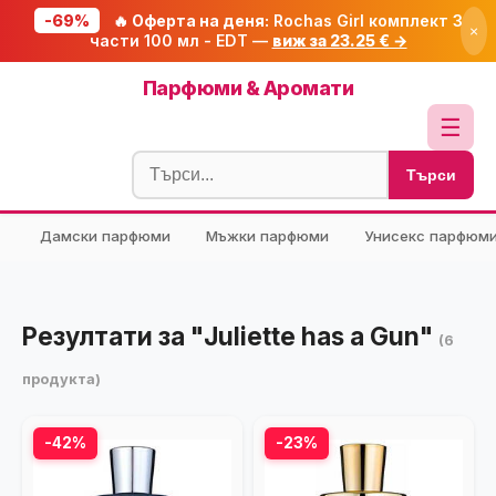
-69%
🔥 Оферта на деня:
Rochas Girl комплект 3
×
части 100 мл - EDT —
виж за 23.25 € →
Начало
Парфюми & Аромати
🔥 Намаления
☰
Блог
Търси
🧮 Калкулатори
Дамски парфюми
Мъжки парфюми
Унисекс парфюм
🔍 Намери продукт
🎁 Подарък
🎟️ Купони
Резултати за "Juliette has a Gun"
(6
продукта)
-42%
-23%