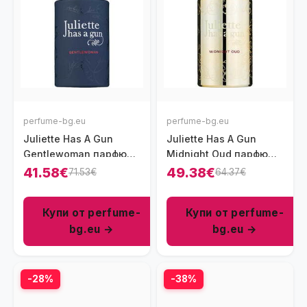
perfume-bg.eu
perfume-bg.eu
Juliette Has A Gun
Juliette Has A Gun
Gentlewoman парфюм
Midnight Oud парфюм
за жени 100 мл - EDP
за жени 100 мл - EDP
41.58€
49.38€
71.53€
64.37€
Купи от perfume-
Купи от perfume-
bg.eu →
bg.eu →
-28%
-38%