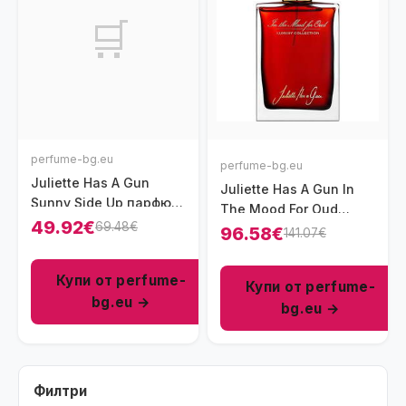
🛒
perfume-bg.eu
perfume-bg.eu
Juliette Has A Gun
Juliette Has A Gun In
Sunny Side Up парфюм
The Mood For Oud
за жени 100 мл - EDP
49.92€
69.48€
унисекс парфюм 75 мл
96.58€
141.07€
- EDP
Купи от perfume-
Купи от perfume-
bg.eu →
bg.eu →
Филтри