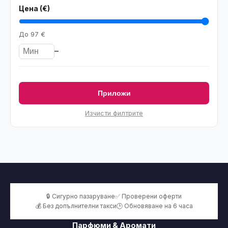
Цена (€)
До
97 €
–
Приложи
Изчисти филтрите
🔒 Сигурно пазаруване
✅ Проверени оферти
💰 Без допълнителни такси
🕒 Обновяване на 6 часа
Парфюми & Аромати