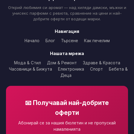
Открий любимия си аромат — над хиляди дамски, мъжки и
унисекс парфюми с ревюта, сравнение на цени и най-
добрите оферти от водещи марки.
Навигация
Начало
Блог
Търсене
Как печелим
Нашата мрежа
Мода & Стил
Дом & Ремонт
Здраве & Красота
Часовници & Бижута
Електроника
Спорт
Бебета &
Деца
📧 Получавай най-добрите
оферти
Абонирай се за нашия бюлетин и не пропускай
намаленията