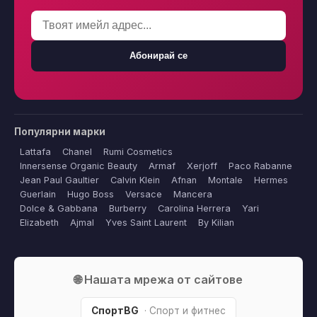
Абонирай се
Популярни марки
Lattafa
Chanel
Rumi Cosmetics
Innersense Organic Beauty
Armaf
Xerjoff
Paco Rabanne
Jean Paul Gaultier
Calvin Klein
Afnan
Montale
Hermes
Guerlain
Hugo Boss
Versace
Mancera
Dolce & Gabbana
Burberry
Carolina Herrera
Yari
Elizabeth
Ajmal
Yves Saint Laurent
By Kilian
🌐 Нашата мрежа от сайтове
СпортBG
· Спорт и фитнес