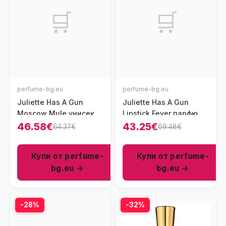
🛒
🛒
perfume-bg.eu
perfume-bg.eu
Juliette Has A Gun
Juliette Has A Gun
Moscow Mule унисекс
Lipstick Fever парфюм
парфюм 100 мл - EDP
за жени 100 мл - EDP
46.58€
43.25€
64.37€
69.48€
Купи от perfume-
Купи от perfume-
bg.eu →
bg.eu →
-28%
-32%