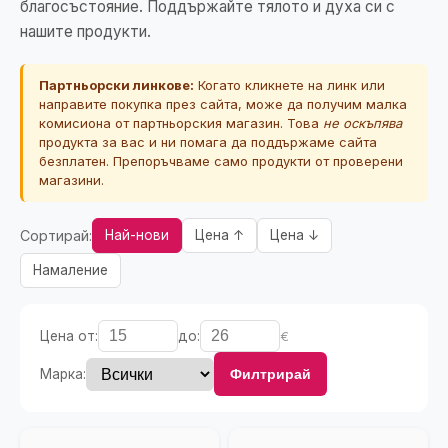
благосъстояние. Поддържайте тялото и духа си с
нашите продукти.
Партньорски линкове:
Когато кликнете на линк или
направите покупка през сайта, може да получим малка
комисиона от партньорския магазин. Това
не оскъпява
продукта за вас и ни помага да поддържаме сайта
безплатен. Препоръчваме само продукти от проверени
магазини.
Сортирай:
Най-нови
Цена ↑
Цена ↓
Намаление
Цена от:
до:
€
Марка:
Филтрирай