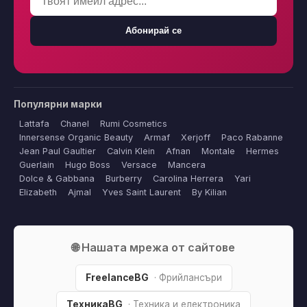
Абонирай се
Популярни марки
Lattafa
Chanel
Rumi Cosmetics
Innersense Organic Beauty
Armaf
Xerjoff
Paco Rabanne
Jean Paul Gaultier
Calvin Klein
Afnan
Montale
Hermes
Guerlain
Hugo Boss
Versace
Mancera
Dolce & Gabbana
Burberry
Carolina Herrera
Yari
Elizabeth
Ajmal
Yves Saint Laurent
By Kilian
🌐 Нашата мрежа от сайтове
FreelanceBG
· Фрийлансъри
ТехникаBG
· Техника и електроника