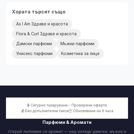
Хората търсят също
As I Am Здраве и красота
Flora & Curl Здраве и красота
Дамски парфюми
Мъжки парфюми
Унисекс парфюми
Козметика за лице
🔒 Сигурно пазаруване
✅ Проверени оферти
💰 Без допълнителни такси
🕒 Обновяване на 6 часа
Парфюми & Аромати
Открий любимия си аромат — над хиляди дамски, мъжки и