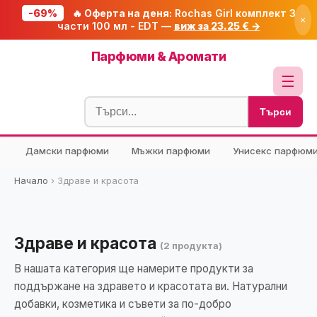
-69%
🔥 Оферта на деня:
Rochas Girl комплект 3
×
части 100 мл - EDT —
виж за 23.25 € →
Начало
Парфюми & Аромати
🔥 Намаления
☰
Блог
Търси
🧮 Калкулатори
Дамски парфюми
Мъжки парфюми
Унисекс парфюм
🔍 Намери продукт
🎁 Подарък
Начало
›
Здраве и красота
🎟️ Купони
Здраве и красота
(2 продукта)
В нашата категория ще намерите продукти за
поддържане на здравето и красотата ви. Натурални
добавки, козметика и съвети за по-добро