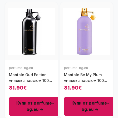
perfume-bg.eu
perfume-bg.eu
Montale Oud Edition
Montale Be My Plum
унисекс парфюм 100
унисекс парфюм 100
мл - EDP
мл - EDP
81.90€
81.90€
Купи от perfume-
Купи от perfume-
bg.eu →
bg.eu →