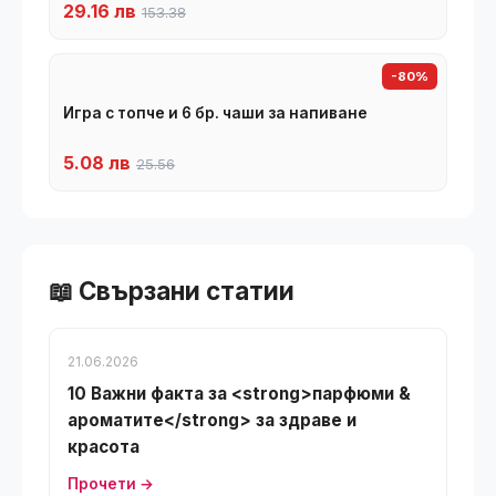
29.16 лв
153.38
-80%
Игра с топче и 6 бр. чаши за напиване
5.08 лв
25.56
📖 Свързани статии
21.06.2026
10 Важни факта за <strong>парфюми &
ароматите</strong> за здраве и
красота
Прочети →