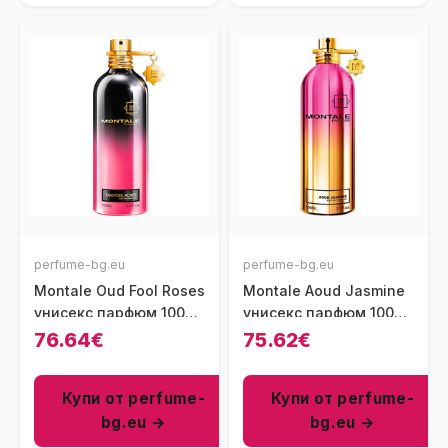
perfume-bg.eu
perfume-bg.eu
Montale Oud Fool Roses
Montale Aoud Jasmine
унисекс парфюм 100
унисекс парфюм 100
мл - EDP
мл - EDP
76.64€
75.62€
Купи от perfume-
Купи от perfume-
bg.eu →
bg.eu →