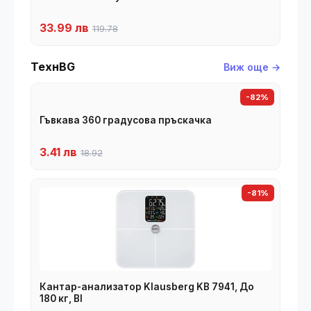
33.99 лв
119.78
ТехнBG
Виж още →
-82%
Гъвкава 360 градусова пръскачка
3.41 лв
18.92
-81%
Кантар-анализатор Klausberg KB 7941, До
180 кг, BI