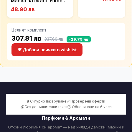
маска за скалп и коса
Choo Le
(мазна към нормална)
Parfum
48.90 лв
парфюм
против косопад
за жени
Calinachi, 300мл
100 мл -
EDP
Целият комплект:
307.81 лв
337.60 лв
-29.79 лв
💗 Добави всички в wishlist
🔒 Сигурно пазаруване
✅ Проверени оферти
💰 Без допълнителни такси
🕒 Обновяване на 6 часа
Парфюми & Аромати
Открий любимия си аромат — над хиляди дамски, мъжки и