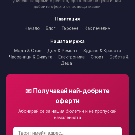
унисекс парфюми с ревюта, сравнение на цени и най-
добрите оферти от водещи марки.
Навигация
Начало
Блог
Търсене
Как печелим
Нашата мрежа
Мода & Стил
Дом & Ремонт
Здраве & Красота
Часовници & Бижута
Електроника
Спорт
Бебета &
Деца
📧 Получавай най-добрите
оферти
Абонирай се за нашия бюлетин и не пропускай
намаленията