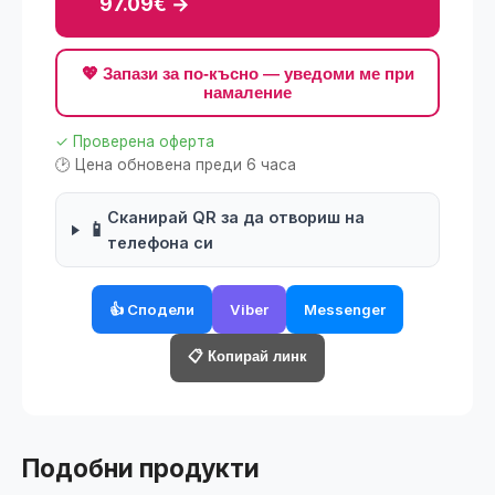
97.09€ →
💖 Запази за по-късно — уведоми ме при
намаление
✓ Проверена оферта
🕑 Цена обновена преди 6 часа
Сканирай QR за да отвориш на
📱
телефона си
👍 Сподели
Viber
Messenger
📋 Копирай линк
Подобни продукти