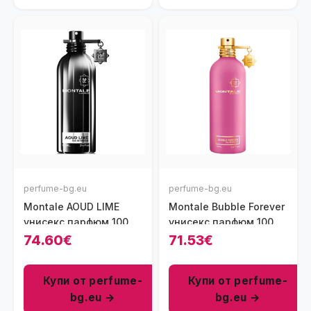
perfume-bg.eu
perfume-bg.eu
Montale AOUD LIME
Montale Bubble Forever
унисекс парфюм 100
унисекс парфюм 100
мл - EDP
мл - EDP
74.60€
71.53€
Купи от perfume-
Купи от perfume-
bg.eu →
bg.eu →