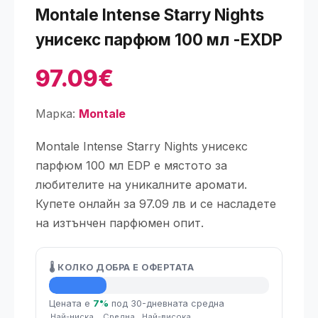
Montale Intense Starry Nights
унисекс парфюм 100 мл -EXDP
97.09€
Марка:
Montale
Montale Intense Starry Nights унисекс
парфюм 100 мл EDP е мястото за
любителите на уникалните аромати.
Купете онлайн за 97.09 лв и се насладете
на изтънчен парфюмен опит.
🌡️ КОЛКО ДОБРА Е ОФЕРТАТА
💡 Средна цена
Цената е
7%
под 30-дневната средна
Най-ниска
Средна
Най-висока