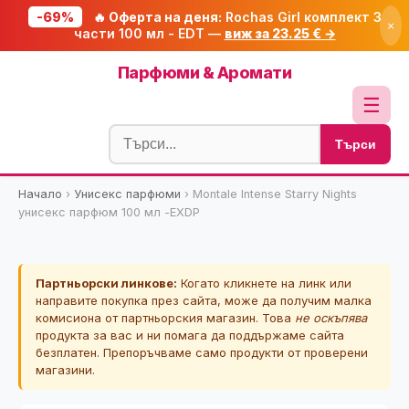
-69%
🔥 Оферта на деня:
Rochas Girl комплект 3
×
части 100 мл - EDT —
виж за 23.25 € →
Начало
Парфюми & Аромати
🔥 Намаления
☰
Блог
Търси
🧮 Калкулатори
Начало
›
Унисекс парфюми
›
Montale Intense Starry Nights
🔍 Намери продукт
унисекс парфюм 100 мл -EXDP
🎁 Подарък
🎟️ Купони
Партньорски линкове:
Когато кликнете на линк или
направите покупка през сайта, може да получим малка
комисиона от партньорския магазин. Това
не оскъпява
продукта за вас и ни помага да поддържаме сайта
безплатен. Препоръчваме само продукти от проверени
магазини.