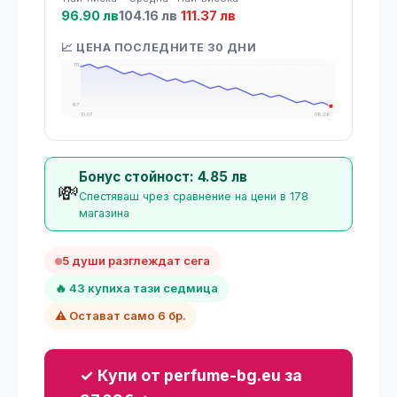
96.90 лв
104.16 лв
111.37 лв
📈 ЦЕНА ПОСЛЕДНИТЕ 30 ДНИ
111
97
10.07
08.08
Бонус стойност: 4.85 лв
💸
Спестяваш чрез сравнение на цени в 178
магазина
5 души разглеждат сега
🔥 43 купиха тази седмица
⚠️ Остават само 6 бр.
✓ Купи от perfume-bg.eu за