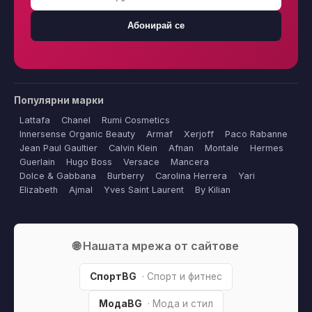
Абонирай се
Популярни марки
Lattafa
Chanel
Rumi Cosmetics
Innersense Organic Beauty
Armaf
Xerjoff
Paco Rabanne
Jean Paul Gaultier
Calvin Klein
Afnan
Montale
Hermes
Guerlain
Hugo Boss
Versace
Mancera
Dolce & Gabbana
Burberry
Carolina Herrera
Yari
Elizabeth
Ajmal
Yves Saint Laurent
By Kilian
🌐 Нашата мрежа от сайтове
СпортBG
· Спорт и фитнес
МодаBG
· Мода и стил