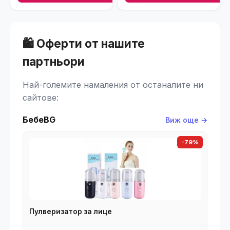
🛍️ Оферти от нашите
партньори
Най-големите намаления от останалите ни
сайтове:
БебеBG
Виж още →
-79%
Пулверизатор за лице