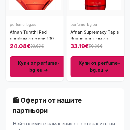
perfume-bg.eu
perfume-bg.eu
Afnan Turathi Red
Afnan Supremacy Tapis
парфюм за жени 100
Rouge парфюм за
мл - EDP
жени 100 мл - EDP
24.08€
33.19€
33.69€
50.06€
Купи от perfume-
Купи от perfume-
bg.eu →
bg.eu →
🛍️ Оферти от нашите
партньори
Най-големите намаления от останалите ни