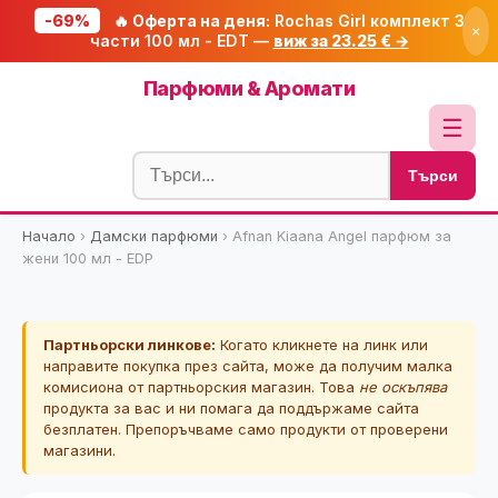
-69%
🔥 Оферта на деня:
Rochas Girl комплект 3
×
части 100 мл - EDT —
виж за 23.25 € →
Начало
Парфюми & Аромати
🔥 Намаления
☰
Блог
Търси
🧮 Калкулатори
Начало
›
Дамски парфюми
›
Afnan Kiaana Angel парфюм за
🔍 Намери продукт
жени 100 мл - EDP
🎁 Подарък
🎟️ Купони
Партньорски линкове:
Когато кликнете на линк или
направите покупка през сайта, може да получим малка
комисиона от партньорския магазин. Това
не оскъпява
продукта за вас и ни помага да поддържаме сайта
безплатен. Препоръчваме само продукти от проверени
магазини.