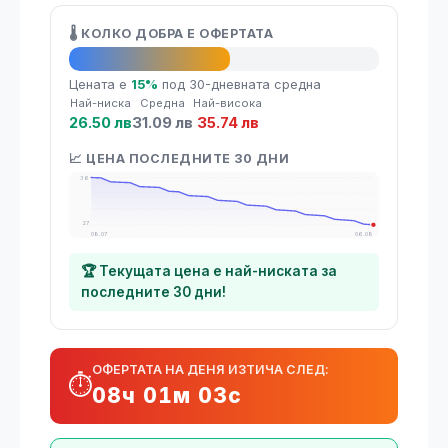
🌡️ КОЛКО ДОБРА Е ОФЕРТАТА
👍 Добра оферта
Цената е
15%
под 30-дневната средна
Най-ниска
Средна
Най-висока
26.50 лв
31.09 лв
35.74 лв
📈 ЦЕНА ПОСЛЕДНИТЕ 30 ДНИ
36
27
08.07
06.08
🏆 Текущата цена е най-ниската за
последните 30 дни!
ОФЕРТАТА НА ДЕНЯ ИЗТИЧА СЛЕД:
⏱️
08ч 01м 03с