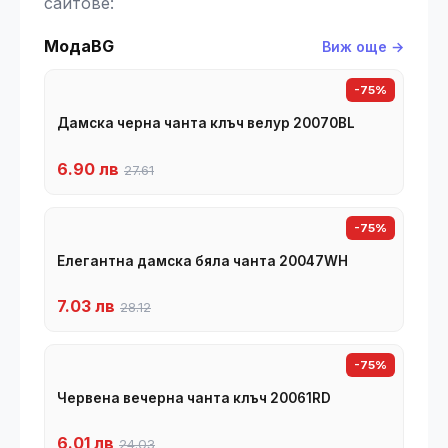
сайтове:
МодаBG
Виж още →
-75%
Дамска черна чанта клъч велур 20070BL
6.90 лв
27.61
-75%
Елегантна дамска бяла чанта 20047WH
7.03 лв
28.12
-75%
Червена вечерна чанта клъч 20061RD
6.01 лв
24.03