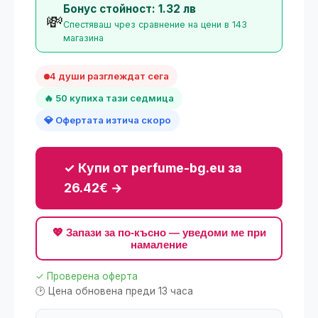
Бонус стойност: 1.32 лв
💸
Спестяваш чрез сравнение на цени в 143
магазина
4 души разглеждат сега
🔥 50 купиха тази седмица
💎 Офертата изтича скоро
✓ Купи от perfume-bg.eu за
26.42€ →
💖 Запази за по-късно — уведоми ме при
намаление
✓ Проверена оферта
🕑 Цена обновена преди 13 часа