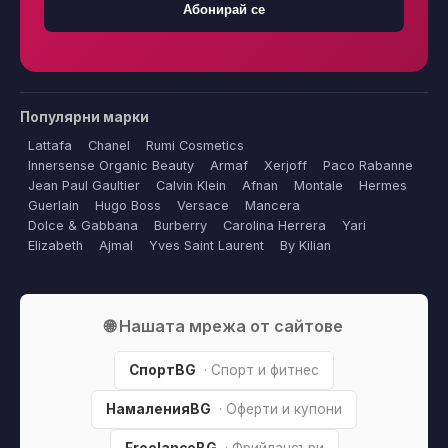
Абонирай се
Популярни марки
Lattafa
Chanel
Rumi Cosmetics
Innersense Organic Beauty
Armaf
Xerjoff
Paco Rabanne
Jean Paul Gaultier
Calvin Klein
Afnan
Montale
Hermes
Guerlain
Hugo Boss
Versace
Mancera
Dolce & Gabbana
Burberry
Carolina Herrera
Yari
Elizabeth
Ajmal
Yves Saint Laurent
By Kilian
🌐 Нашата мрежа от сайтове
СпортBG
· Спорт и фитнес
НамаленияBG
· Оферти и купони
FreelanceBG
· Фрийлансъри