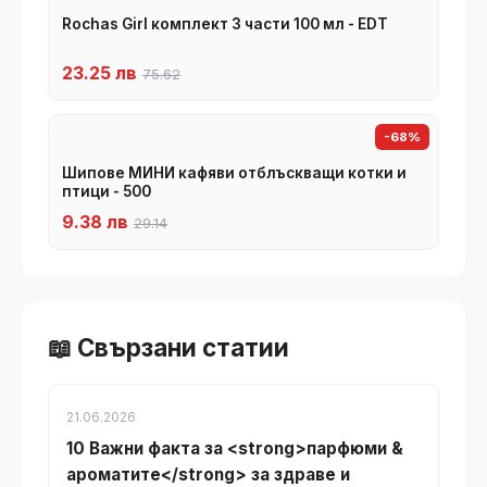
Rochas Girl комплект 3 части 100 мл - EDT
23.25 лв
75.62
-68%
Шипове МИНИ кафяви отблъскващи котки и
птици - 500
9.38 лв
29.14
📖 Свързани статии
21.06.2026
10 Важни факта за <strong>парфюми &
ароматите</strong> за здраве и