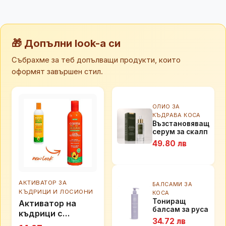
🎁 Допълни look-а си
Събрахме за теб допълващи продукти, които
оформят завършен стил.
ОЛИО ЗА
КЪДРАВА КОСА
Възстановяващ
серум за скалп
и коса с
49.80 лв
Procapil 4% и
Бръшлян
Calinachi, 30мл
АКТИВАТОР ЗА
БАЛСАМИ ЗА
КЪДРИЦИ И ЛОСИОНИ
КОСА
Тониращ
Активатор на
балсам за руса
къдрици с
коса против
34.72 лв
авокадо Cantu
жълти