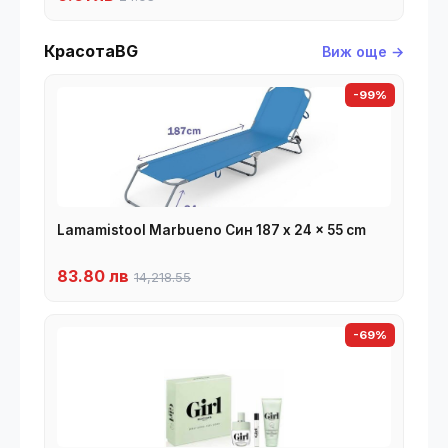
КрасотаBG
Виж още →
-99%
Lamamistool Marbueno Син 187 x 24 x 55 cm
83.80 лв
14,218.55
-69%