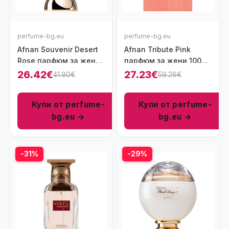
perfume-bg.eu
perfume-bg.eu
Afnan Souvenir Desert
Afnan Tribute Pink
Rose парфюм за жени
парфюм за жени 100
100 мл - EDP
мл - EDP
26.42€
27.23€
41.90€
59.26€
Купи от perfume-
Купи от perfume-
bg.eu →
bg.eu →
-31%
-29%