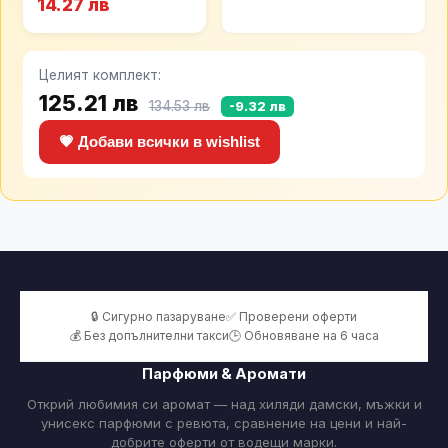
14.27 лв
Avocado Hydrating
оттенъци,
Innersense 295
Curl Activator
мл
Cream, 355мл.
Целият комплект:
125.21 лв
134.53 лв
-9.32 лв
💗 Добави всички в wishlist
🔒 Сигурно пазаруване
✅ Проверени оферти
💰 Без допълнителни такси
🕒 Обновяване на 6 часа
Парфюми & Аромати
Открий любимия си аромат — над хиляди дамски, мъжки и
унисекс парфюми с ревюта, сравнение на цени и най-
добрите оферти от водещи марки.