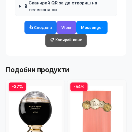
Сканирай QR за да отвориш на
📱
телефона си
👍 Сподели
Viber
Messenger
📋 Копирай линк
Подобни продукти
-37%
-54%