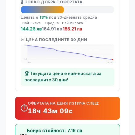
🌡️ КОЛКО ДОБРА Е ОФЕРТАТА
👍 Добра оферта
Цената е
13%
под 30-дневната средна
Най-ниска
Средна
Най-висока
144.26 лв
164.91 лв
185.21 лв
📈 ЦЕНА ПОСЛЕДНИТЕ 30 ДНИ
185
144
11.07
09.08
🏆 Текущата цена е най-ниската за
последните 30 дни!
ОФЕРТАТА НА ДЕНЯ ИЗТИЧА СЛЕД:
⏱️
18ч 43м 08с
Бонус стойност: 7.16 лв