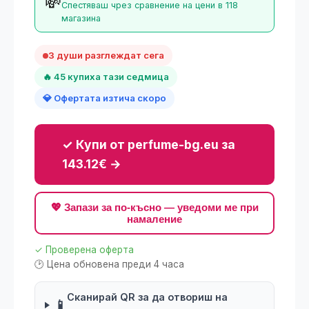
💸
Спестяваш чрез сравнение на цени в 118
магазина
3 души разглеждат сега
🔥 45 купиха тази седмица
💎 Офертата изтича скоро
✓ Купи от perfume-bg.eu за
143.12€ →
💖 Запази за по-късно — уведоми ме при
намаление
✓ Проверена оферта
🕑 Цена обновена преди 4 часа
Сканирай QR за да отвориш на
📱