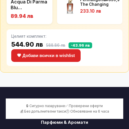
Acqua Di Parma
The Changing
Blu
Constance
233.10 лв
Mediterraneo
парфюм за жени
89.94 лв
75 мл - EDP
Mandarino di
Sicilia унисекс
парфюм 100 мл
- EDT
Целият комплект:
544.90 лв
588.86 лв
-43.96 лв
💗 Добави всички в wishlist
🔒 Сигурно пазаруване
✅ Проверени оферти
💰 Без допълнителни такси
🕒 Обновяване на 6 часа
Парфюми & Аромати