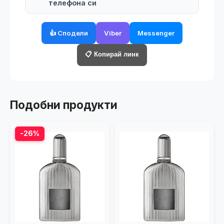
телефона си
👍 Сподели
Viber
Messenger
📋 Копирай линк
Подобни продукти
-26%