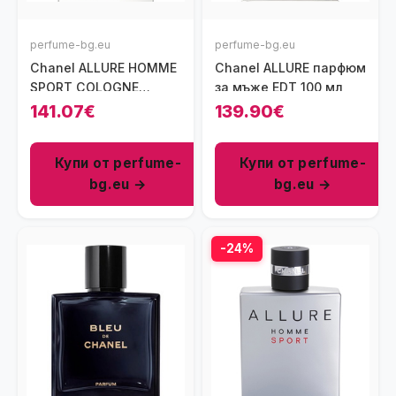
perfume-bg.eu
perfume-bg.eu
Chanel ALLURE HOMME
Chanel ALLURE парфюм
SPORT COLOGNE
за мъже EDT 100 мл
парфюм за мъже EDC
141.07€
139.90€
100 мл
Купи от perfume-
Купи от perfume-
bg.eu →
bg.eu →
-24%