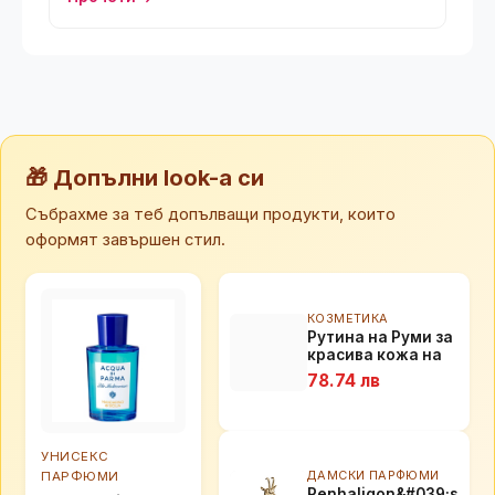
🎁 Допълни look-а си
Събрахме за теб допълващи продукти, които
оформят завършен стил.
КОЗМЕТИКА
Рутина на Руми за
красива кожа на
тялото
78.74 лв
УНИСЕКС
ДАМСКИ ПАРФЮМИ
ПАРФЮМИ
Penhaligon&#039;s