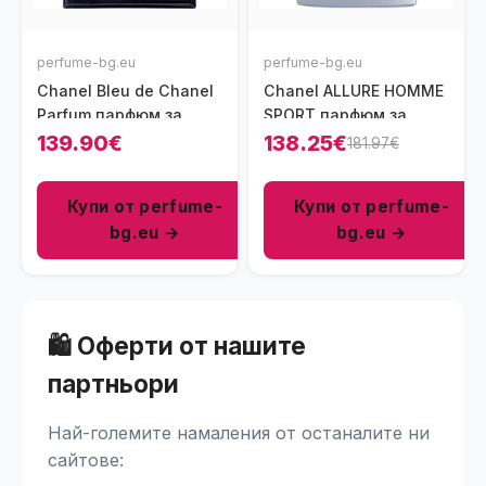
perfume-bg.eu
perfume-bg.eu
Chanel Bleu de Chanel
Chanel ALLURE HOMME
Parfum парфюм за
SPORT парфюм за
мъже 50 мл
мъже EDT 150 мл
139.90€
138.25€
181.97€
Купи от perfume-
Купи от perfume-
bg.eu →
bg.eu →
🛍️ Оферти от нашите
партньори
Най-големите намаления от останалите ни
сайтове: