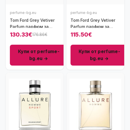
perfume-bg.eu
perfume-bg.eu
Tom Ford Grey Vetiver
Tom Ford Grey Vetiver
Parfum парфюм за
Parfum парфюм за
мъже 100 мл - EXDP
мъже 50 мл - EXDP
130.33€
115.50€
176.86€
Купи от perfume-
Купи от perfume-
bg.eu →
bg.eu →