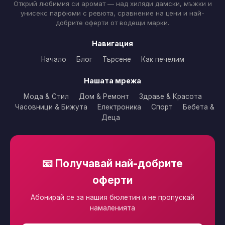
Открий любимия си аромат — над хиляди дамски, мъжки и
унисекс парфюми с ревюта, сравнение на цени и най-
добрите оферти от водещи марки.
Навигация
Начало
Блог
Търсене
Как печелим
Нашата мрежа
Мода & Стил
Дом & Ремонт
Здраве & Красота
Часовници & Бижута
Електроника
Спорт
Бебета &
Деца
📧 Получавай най-добрите
оферти
Абонирай се за нашия бюлетин и не пропускай
намаленията