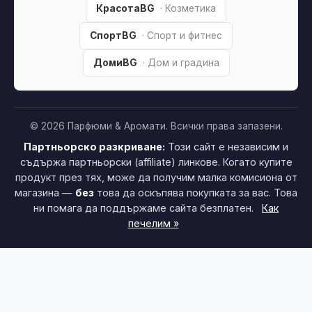
КрасотаBG
· Козметика
СпортBG
· Спорт и фитнес
ДомиBG
· Дом и градина
© 2026 Парфюми & Аромати. Всички права запазени.
Партньорско разкриване:
Този сайт е независим и
съдържа партньорски (affiliate) линкове. Когато купите
продукт през тях, може да получим малка комисиона от
магазина —
без
това да оскъпява покупката за вас. Това
ни помага да поддържаме сайта безплатен.
Как
печелим »