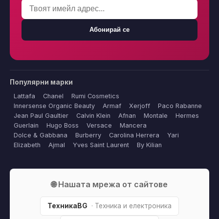
Абонирай се
Популярни марки
Lattafa
Chanel
Rumi Cosmetics
Innersense Organic Beauty
Armaf
Xerjoff
Paco Rabanne
Jean Paul Gaultier
Calvin Klein
Afnan
Montale
Hermes
Guerlain
Hugo Boss
Versace
Mancera
Dolce & Gabbana
Burberry
Carolina Herrera
Yari
Elizabeth
Ajmal
Yves Saint Laurent
By Kilian
🌐 Нашата мрежа от сайтове
ТехникаBG
· Техника и електроника