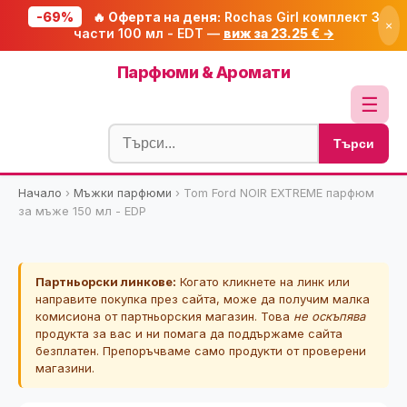
-69%
🔥 Оферта на деня:
Rochas Girl комплект 3
×
части 100 мл - EDT —
виж за 23.25 € →
Начало
Парфюми & Аромати
🔥 Намаления
☰
Блог
Търси
🧮 Калкулатори
Начало
›
Мъжки парфюми
›
Tom Ford NOIR EXTREME парфюм
🔍 Намери продукт
за мъже 150 мл - EDP
🎁 Подарък
🎟️ Купони
Партньорски линкове:
Когато кликнете на линк или
направите покупка през сайта, може да получим малка
комисиона от партньорския магазин. Това
не оскъпява
продукта за вас и ни помага да поддържаме сайта
безплатен. Препоръчваме само продукти от проверени
магазини.