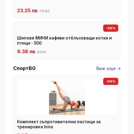
23.25 лв
75.62
-68%
Шипове МИНИ кафяви отблъскващи котки и
птици - 500
9.38 лв
29.14
СпортBG
Виж още →
-69%
Комплект съпротивителни ластици за
тренировка Inno