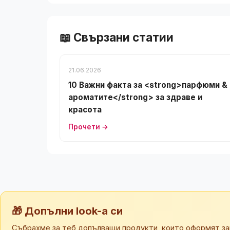
📖 Свързани статии
21.06.2026
10 Важни факта за <strong>парфюми &
ароматите</strong> за здраве и
красота
Прочети →
🎁 Допълни look-а си
Събрахме за теб допълващи продукти, които оформят за