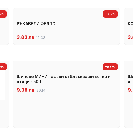
5%
-75%
РЪКАВЕЛИ ФЕЛПС
К
3.83 лв
3.
15.33
9%
-68%
Шипове МИНИ кафяви отблъскващи котки и
Ши
птици - 500
и 
9.38 лв
9.
29.14