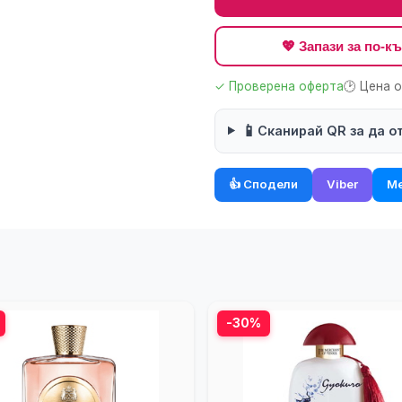
💖 Запази за по-
✓ Проверена оферта
🕑 Цена 
📱
Сканирай QR за да о
👍 Сподели
Viber
Me
-30%