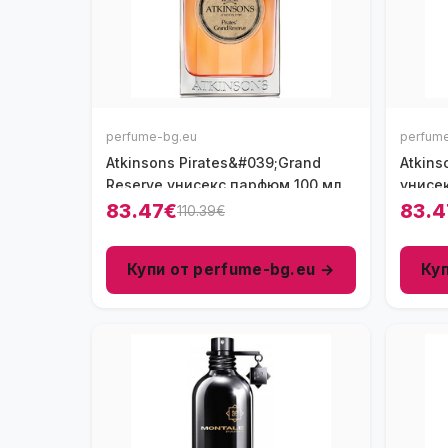
perfume-bg.eu
perfum
Atkinsons Pirates&#039;Grand
Atkins
Reserve унисекс парфюм 100 мл -
унисе
EDP
83.47€
83.4
110.39€
Купи от perfume-bg.eu →
Ку