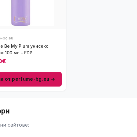
e-bg.eu
e Be My Plum унисекс
м 100 мл - EDP
0€
пи от perfume-bg.eu →
ори
ни сайтове: