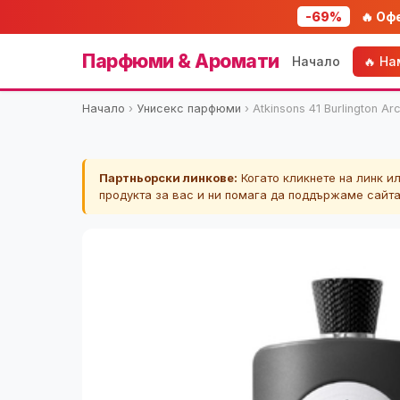
-69%
🔥 Оф
Парфюми & Аромати
Начало
🔥 Н
Начало
›
Унисекс парфюми
›
Atkinsons 41 Burlington 
Партньорски линкове:
Когато кликнете на линк и
продукта за вас и ни помага да поддържаме сайт