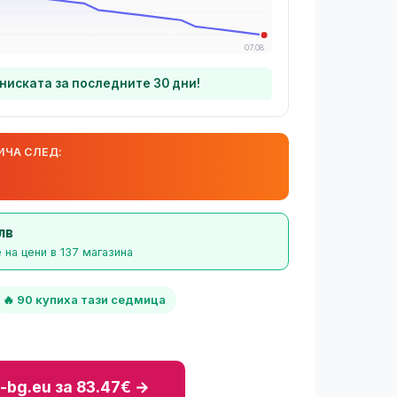
07.08
-ниската за последните 30 дни!
ИЧА СЛЕД:
лв
 на цени в 137 магазина
🔥 90 купиха тази седмица
-bg.eu за 83.47€ →