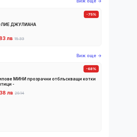
Виж още →
-75%
ОЛИЕ ДЖУЛИАНА
83 лв
15.33
Виж още →
-68%
пове МИНИ прозрачни отблъскващи котки
птици -
38 лв
29.14