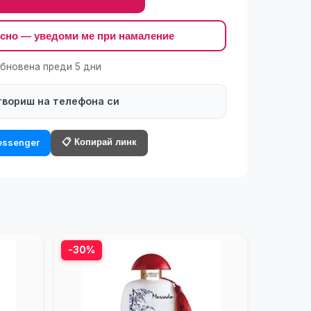
късно — уведоми ме при намаление
обновена преди 5 дни
твориш на телефона си
📋 Копирай линк
ssenger
-30%