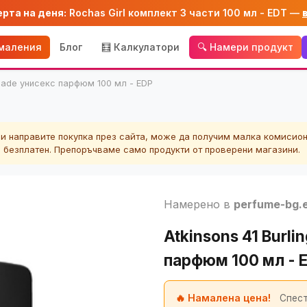
ерта на деня:
Rochas Girl комплект 3 части 100 мл - EDT —
амаления
Блог
🧮 Калкулатори
🔍 Намери продукт
Arcade унисекс парфюм 100 мл - EDP
ли направите покупка през сайта, може да получим малка комисион
а безплатен. Препоръчваме само продукти от проверени магазини.
Намерено в
perfume-bg.
Atkinsons 41 Burli
парфюм 100 мл - 
🔥 Намалена цена!
Спест