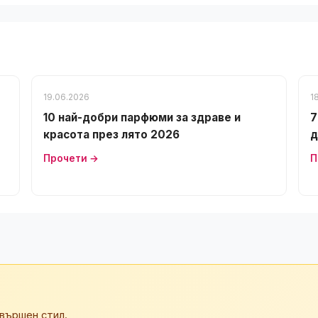
19.06.2026
1
10 най-добри парфюми за здраве и
7
красота през лято 2026
д
Прочети →
П
вършен стил.