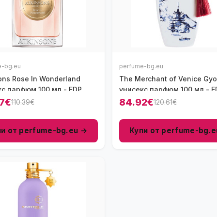
e-bg.eu
perfume-bg.eu
ons Rose In Wonderland
The Merchant of Venice Gyo
кс парфюм 100 мл - EDP
унисекс парфюм 100 мл - E
7€
84.92€
110.39€
120.61€
пи от perfume-bg.eu →
Купи от perfume-bg.e