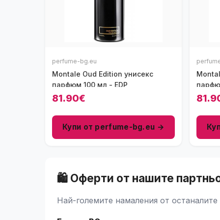
perfume-bg.eu
perfum
Montale Oud Edition унисекс
Montal
парфюм 100 мл - EDP
парфю
81.90€
81.9
Купи от perfume-bg.eu →
Ку
🛍️ Оферти от нашите партнь
Най-големите намаления от останалите 