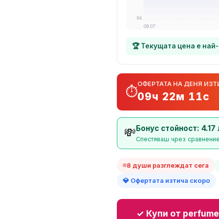
84
09.07
🏆 Текущата цена е най
ОФЕРТАТА НА ДЕНЯ ИЗТ
⏱️
09ч 22м 10с
Бонус стойност: 4.17 
💸
Спестяваш чрез сравнение
8 души разглеждат сега
💎 Офертата изтича скоро
✓ Купи от perfume