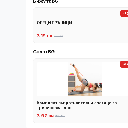
БижутаBG
-7
ОБЕЦИ ПРЪЧИЦИ
3.19 лв
12.78
СпортBG
-6
Комплект съпротивителни ластици за
тренировка Inno
3.97 лв
12.78