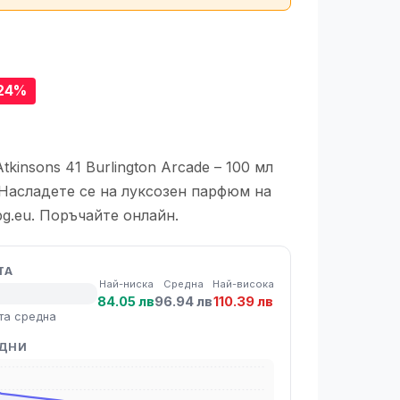
24%
kinsons 41 Burlington Arcade – 100 мл
 Насладете се на луксозен парфюм на
g.eu. Поръчайте онлайн.
ТА
Най-ниска
Средна
Най-висока
84.05 лв
96.94 лв
110.39 лв
та средна
 ДНИ