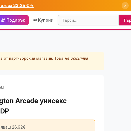
виж за 23.25 € →
×
🎁 Подарък
🎟️ Купони
Тъ
а от партньорския магазин. Това
не оскъпява
eu
ngton Arcade унисекс
EDP
яваш 26.92€