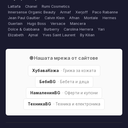
Lattafa
Chanel
Rumi Cosmetics
Innersense Organic Beauty
Armaf
Xerjoff
Paco Rabanne
Jean Paul Gaultier
Calvin Klein
Afnan
Montale
Hermes
Guerlain
Hugo Boss
Versace
Mancera
Dolce & Gabbana
Burberry
Carolina Herrera
Yari
Elizabeth
Ajmal
Yves Saint Laurent
By Kilian
🌐 Нашата мрежа от сайтове
ХубаваКожа
· Грижа за кожата
БебиBG
· Бебета и деца
НамаленияBG
· Оферти и купони
ТехникаBG
· Техника и електроника