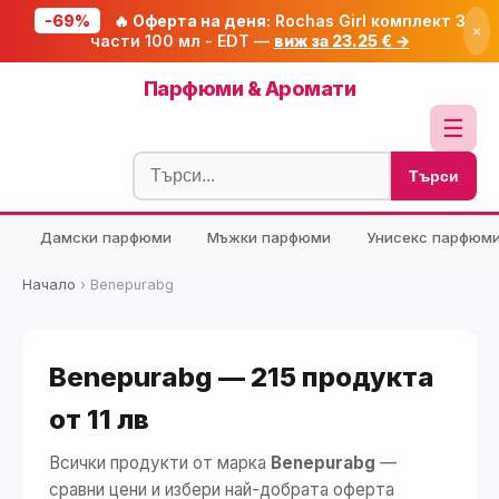
-69%
🔥 Оферта на деня:
Rochas Girl комплект 3
×
части 100 мл - EDT —
виж за 23.25 € →
Начало
Парфюми & Аромати
🔥 Намаления
☰
Блог
Търси
🧮 Калкулатори
Дамски парфюми
Мъжки парфюми
Унисекс парфюм
🔍 Намери продукт
🎁 Подарък
Начало
›
Benepurabg
🎟️ Купони
Benepurabg — 215 продукта
от 11 лв
Всички продукти от марка
Benepurabg
—
сравни цени и избери най-добрата оферта