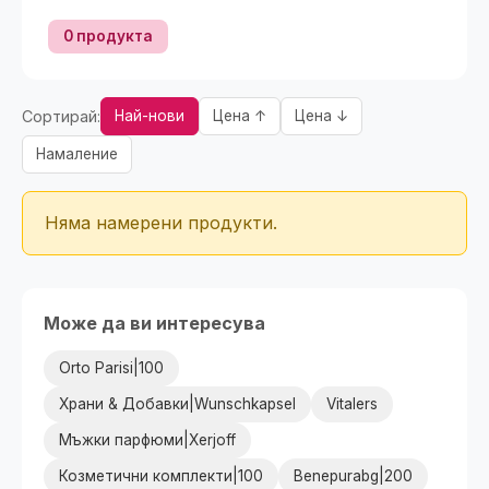
0 продукта
Сортирай:
Най-нови
Цена ↑
Цена ↓
Намаление
Няма намерени продукти.
Може да ви интересува
Orto Parisi|100
Храни & Добавки|Wunschkapsel
Vitalers
Мъжки парфюми|Xerjoff
Козметични комплекти|100
Benepurabg|200