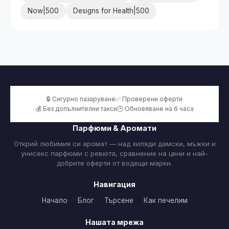
Now|500
Designs for Health|500
🔒 Сигурно пазаруване
✅ Проверени оферти
💰 Без допълнителни такси
🕒 Обновяване на 6 часа
Парфюми & Аромати
Открий любимия си аромат — над хиляди дамски, мъжки и
унисекс парфюми с ревюта, сравнение на цени и най-
добрите оферти от водещи марки.
Навигация
Начало
Блог
Търсене
Как печелим
Нашата мрежа