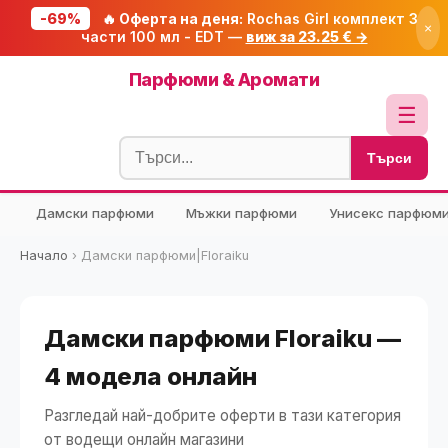
-69%
🔥 Оферта на деня:
Rochas Girl комплект 3
×
части 100 мл - EDT —
виж за 23.25 € →
Начало
Парфюми & Аромати
🔥 Намаления
☰
Блог
Търси
🧮 Калкулатори
Дамски парфюми
Мъжки парфюми
Унисекс парфюм
🔍 Намери продукт
🎁 Подарък
Начало
›
Дамски парфюми|Floraiku
🎟️ Купони
Дамски парфюми Floraiku —
4 модела онлайн
Разгледай най-добрите оферти в тази категория
от водещи онлайн магазини