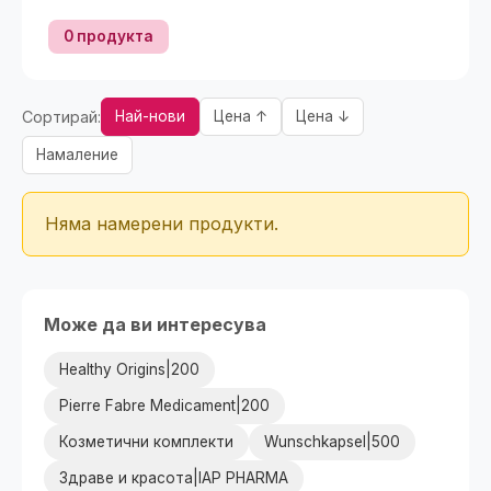
0 продукта
Сортирай:
Най-нови
Цена ↑
Цена ↓
Намаление
Няма намерени продукти.
Може да ви интересува
Healthy Origins|200
Pierre Fabre Medicament|200
Козметични комплекти
Wunschkapsel|500
Здраве и красота|IAP PHARMA