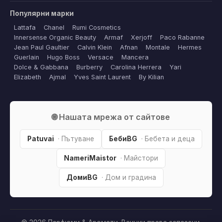
Популярни марки
Lattafa
Chanel
Rumi Cosmetics
Innersense Organic Beauty
Armaf
Xerjoff
Paco Rabanne
Jean Paul Gaultier
Calvin Klein
Afnan
Montale
Hermes
Guerlain
Hugo Boss
Versace
Mancera
Dolce & Gabbana
Burberry
Carolina Herrera
Yari
Elizabeth
Ajmal
Yves Saint Laurent
By Kilian
🌐 Нашата мрежа от сайтове
Patuvai
· Пътуване
БебиBG
· Бебета и деца
NameriMaistor
· Майстори
ДомиBG
· Дом и градина