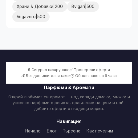
Храни & Добавки|200
Bvlgari|500
Vegavero|500
🔒 Сигурно пазаруване
✅ Проверени оферти
💰 Без допълнителни такси
🕒 Обновяване на 6 часа
Парфюми & Аромати
Открий любимия си аромат — над хиляди дамски, мъжки и
унисекс парфюми с ревюта, сравнение на цени и най-
добрите оферти от водещи марки.
Навигация
Начало
Блог
Търсене
Как печелим