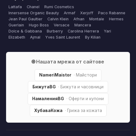
Lattafa
Chanel
Rumi Cosmetics
Innersense Organic Beauty
Armaf
Xerjoff
Paco Rabanne
Jean Paul Gaultier
Calvin Klein
Afnan
Montale
Hermes
Guerlain
Hugo Boss
Versace
Mancera
Dolce & Gabbana
Burberry
Carolina Herrera
Yari
Elizabeth
Ajmal
Yves Saint Laurent
By Kilian
🌐 Нашата мрежа от сайтове
NameriMaistor
· Майстори
БижутаBG
· Бижута и часовници
НамаленияBG
· Оферти и купони
ХубаваКожа
· Грижа за кожата