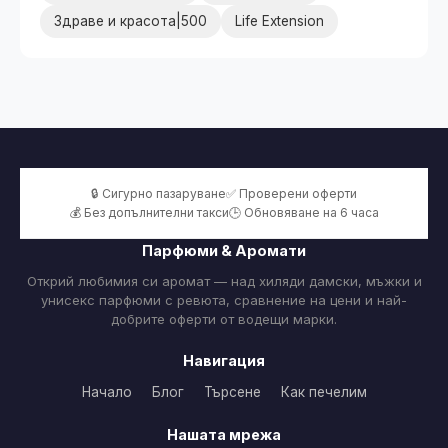
Здраве и красота|500
Life Extension
🔒 Сигурно пазаруване
✅ Проверени оферти
💰 Без допълнителни такси
🕒 Обновяване на 6 часа
Парфюми & Аромати
Открий любимия си аромат — над хиляди дамски, мъжки и
унисекс парфюми с ревюта, сравнение на цени и най-
добрите оферти от водещи марки.
Навигация
Начало
Блог
Търсене
Как печелим
Нашата мрежа