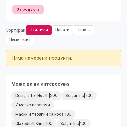
0 продукта
Сортирай:
Най-нови
Цена ↑
Цена ↓
Намаление
Няма намерени продукти.
Може да ви интересува
Designs for Health|200
Solgar Inc|200
Унисекс парфюми
Маски и терапии за коса|100
GlaxoSmithKline|100
Solgar Inc|100