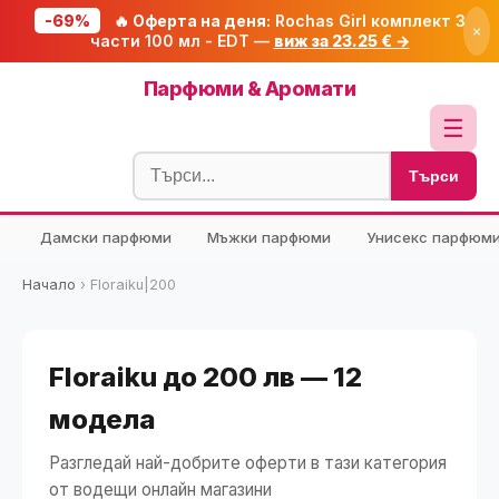
-69%
🔥 Оферта на деня:
Rochas Girl комплект 3
×
части 100 мл - EDT —
виж за 23.25 € →
Начало
Парфюми & Аромати
🔥 Намаления
☰
Блог
Търси
🧮 Калкулатори
Дамски парфюми
Мъжки парфюми
Унисекс парфюм
🔍 Намери продукт
🎁 Подарък
Начало
›
Floraiku|200
🎟️ Купони
Floraiku до 200 лв — 12
модела
Разгледай най-добрите оферти в тази категория
от водещи онлайн магазини