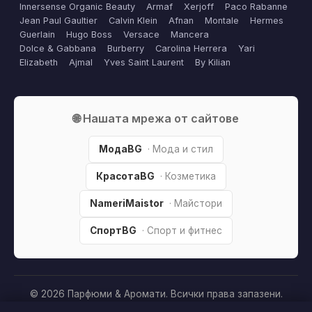
Innersense Organic Beauty
Armaf
Xerjoff
Paco Rabanne
Jean Paul Gaultier
Calvin Klein
Afnan
Montale
Hermes
Guerlain
Hugo Boss
Versace
Mancera
Dolce & Gabbana
Burberry
Carolina Herrera
Yari
Elizabeth
Ajmal
Yves Saint Laurent
By Kilian
🌐 Нашата мрежа от сайтове
МодаBG
· Мода и стил
КрасотаBG
· Козметика
NameriMaistor
· Майстори
СпортBG
· Спорт и фитнес
© 2026 Парфюми & Аромати. Всички права запазени.