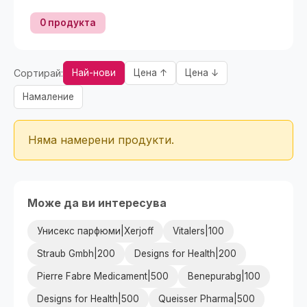
0 продукта
Сортирай:
Най-нови
Цена ↑
Цена ↓
Намаление
Няма намерени продукти.
Може да ви интересува
Унисекс парфюми|Xerjoff
Vitalers|100
Straub Gmbh|200
Designs for Health|200
Pierre Fabre Medicament|500
Benepurabg|100
Designs for Health|500
Queisser Pharma|500