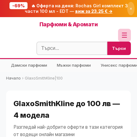
-69%
🔥 Оферта на деня:
Rochas Girl комплект 3
×
части 100 мл - EDT —
виж за 23.25 € →
Начало
Парфюми & Аромати
🔥 Намаления
☰
Блог
Търси
🧮 Калкулатори
Дамски парфюми
Мъжки парфюми
Унисекс парфюм
🔍 Намери продукт
🎁 Подарък
Начало
›
GlaxoSmithKline|100
🎟️ Купони
GlaxoSmithKline до 100 лв —
4 модела
Разгледай най-добрите оферти в тази категория
от водещи онлайн магазини