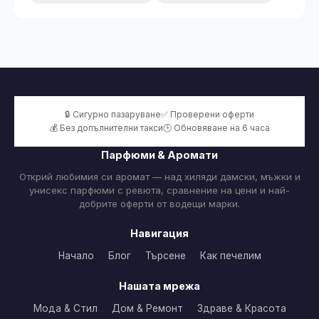
🔒 Сигурно пазаруване
✅ Проверени оферти
💰 Без допълнителни такси
🕒 Обновяване на 6 часа
Парфюми & Аромати
Открий любимия си аромат — над хиляди дамски, мъжки и
унисекс парфюми с ревюта, сравнение на цени и най-
добрите оферти от водещи марки.
Навигация
Начало
Блог
Търсене
Как печелим
Нашата мрежа
Мода & Стил
Дом & Ремонт
Здраве & Красота