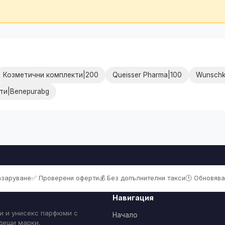
Козметични комплекти|200
Queisser Pharma|100
Wunschk
ти|Benepurabg
пазаруване
✅ Проверени оферти
💰 Без допълнителни такси
🕒 Обновява
Навигация
и и унисекс парфюми с
Начало
одещи марки.