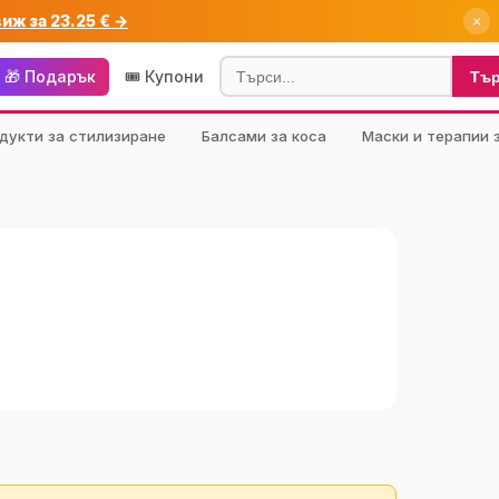
виж за 23.25 € →
×
🎁 Подарък
🎟️ Купони
Тъ
дукти за стилизиране
Балсами за коса
Маски и терапии 