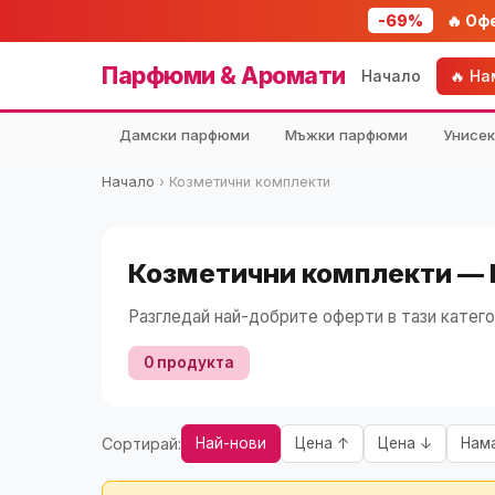
-69%
🔥 Оф
Парфюми & Аромати
Начало
🔥 Н
Дамски парфюми
Мъжки парфюми
Унисе
Начало
›
Козметични комплекти
Козметични комплекти — 
Разгледай най-добрите оферти в тази катего
0 продукта
Сортирай:
Най-нови
Цена ↑
Цена ↓
Нам