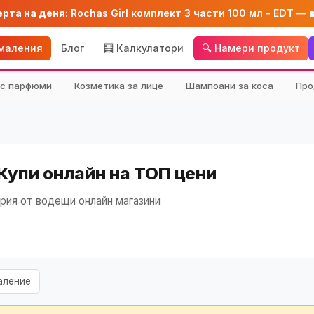
ерта на деня:
Rochas Girl комплект 3 части 100 мл - EDT —
амаления
Блог
🧮 Калкулатори
🔍 Намери продукт
кс парфюми
Козметика за лице
Шампоани за коса
Про
Купи онлайн на ТОП цени
рия от водещи онлайн магазини
аление