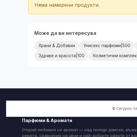
Няма намерени продукти.
Може да ви интересува
Храни & Добавки
Унисекс парфюми|500
Здраве и красота|100
Козметични комплек
🔒 Сигурно 
Парфюми & Аромати
Открий любимия си аромат — над хиляди дамски, мъжк
ревюта, сравнение на цени и най-добрите оферти от в