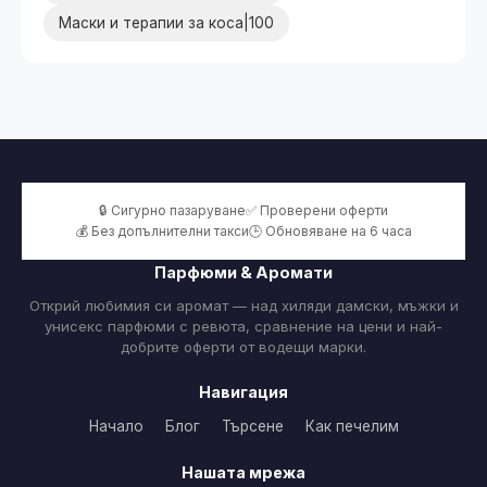
Маски и терапии за коса|100
🔒 Сигурно пазаруване
✅ Проверени оферти
💰 Без допълнителни такси
🕒 Обновяване на 6 часа
Парфюми & Аромати
Открий любимия си аромат — над хиляди дамски, мъжки и
унисекс парфюми с ревюта, сравнение на цени и най-
добрите оферти от водещи марки.
Навигация
Начало
Блог
Търсене
Как печелим
Нашата мрежа