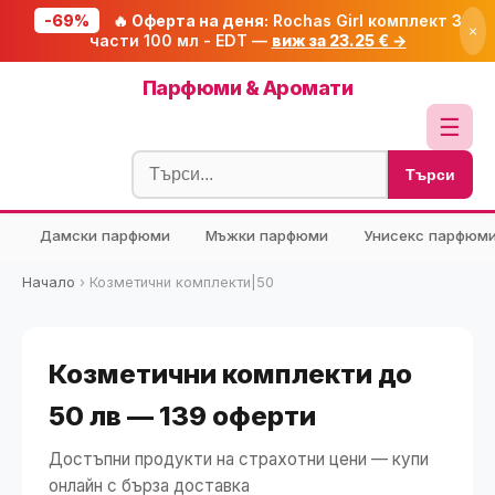
-69%
🔥 Оферта на деня:
Rochas Girl комплект 3
×
части 100 мл - EDT —
виж за 23.25 € →
Начало
Парфюми & Аромати
🔥 Намаления
☰
Блог
Търси
🧮 Калкулатори
Дамски парфюми
Мъжки парфюми
Унисекс парфюм
🔍 Намери продукт
🎁 Подарък
Начало
›
Козметични комплекти|50
🎟️ Купони
Козметични комплекти до
50 лв — 139 оферти
Достъпни продукти на страхотни цени — купи
онлайн с бърза доставка