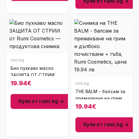
Купи от rumi.bg →
rumi.bg
Био пухкаво масло
ЗАЩИТА ОТ СТРИИ
19.94€
rumi.bg
THE BALM - балсам за
премахване на грим и
Купи от rumi.bg →
дълбоко почистванe +
19.94€
гъба
Купи от rumi.bg →