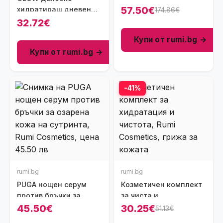
57.50€
хидратиращ дневен
174.86€
крем за лице
32.72€
Купи от rumi.bg →
Купи от rumi.bg →
-41%
rumi.bg
rumi.bg
PUGA нощен серум
Козметичен комплект
против бръчки за
за чиста и
озарена кожа на
хидратирана кожа
45.50€
30.25€
51.13€
сутринта