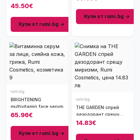
45.50€
Купи от rumi.bg →
Купи от rumi.bg →
rumi.bg
BRIGHTENING
rumi.bg
multivitamin face serum
THE GARDEN спрей
65.96€
дезодорант срещу
миризми
14.83€
Купи от rumi.bg →