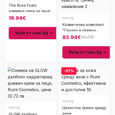
The Rose Foam
измивна пяна за лице
19.94€
rumi.bg
Козметичен комплект
"Гладка и сияйна
Купи от rumi.bg →
чувствителна кожа с
83.94€
146.23€
PUGA"
Купи от rumi.bg →
-67%
rumi.bg
rumi.bg
Цялостна грижа срещу
акне
GLOW дълбоко