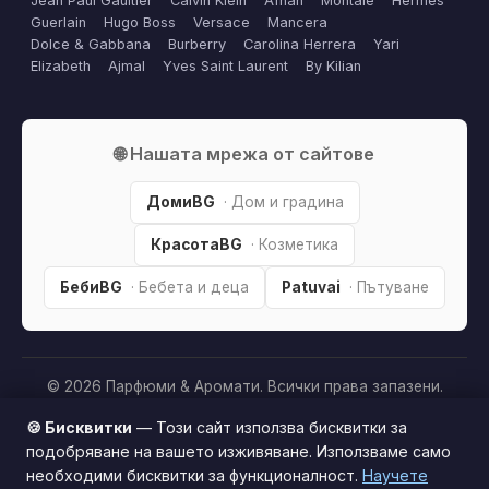
Jean Paul Gaultier
Calvin Klein
Afnan
Montale
Hermes
Guerlain
Hugo Boss
Versace
Mancera
Dolce & Gabbana
Burberry
Carolina Herrera
Yari
Elizabeth
Ajmal
Yves Saint Laurent
By Kilian
🌐 Нашата мрежа от сайтове
ДомиBG
· Дом и градина
КрасотаBG
· Козметика
БебиBG
· Бебета и деца
Patuvai
· Пътуване
© 2026 Парфюми & Аромати. Всички права запазени.
Партньорско разкриване:
Този сайт е независим и
🍪 Бисквитки
— Този сайт използва бисквитки за
съдържа партньорски (affiliate) линкове. Когато купите
подобряване на вашето изживяване. Използваме само
продукт през тях, може да получим малка комисиона от
необходими бисквитки за функционалност.
Научете
Този сайт използва бисквитки за по-добро