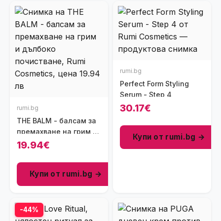
rumi.bg
Perfect Form Styling
Serum - Step 4
30.17€
rumi.bg
THE BALM - балсам за
премахване на грим и
Купи от rumi.bg →
дълбоко почистване
19.94€
Купи от rumi.bg →
-44%