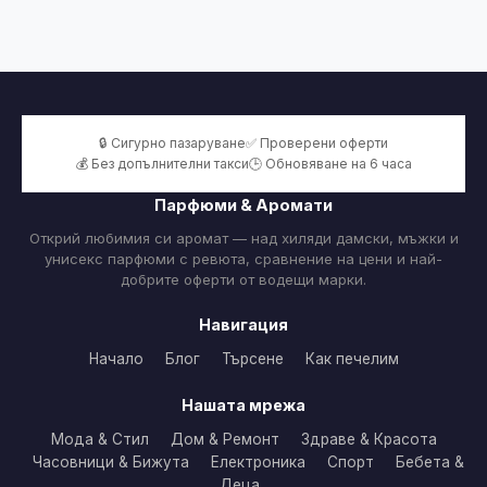
🔒 Сигурно пазаруване
✅ Проверени оферти
💰 Без допълнителни такси
🕒 Обновяване на 6 часа
Парфюми & Аромати
Открий любимия си аромат — над хиляди дамски, мъжки и
унисекс парфюми с ревюта, сравнение на цени и най-
добрите оферти от водещи марки.
Навигация
Начало
Блог
Търсене
Как печелим
Нашата мрежа
Мода & Стил
Дом & Ремонт
Здраве & Красота
Часовници & Бижута
Електроника
Спорт
Бебета &
Деца