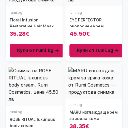
rumi.bg
rumi.bg
Floral Infusion
EYE PERFECTOR
Restorative Hair Mask -
околоочен крем
Step 2
35.28€
45.50€
Купи от rumi.bg →
Купи от rumi.bg →
rumi.bg
rumi.bg
MARU изглаждащ крем
за зряла кожа
ROSE RITUAL luxurious
38.35€
body cream