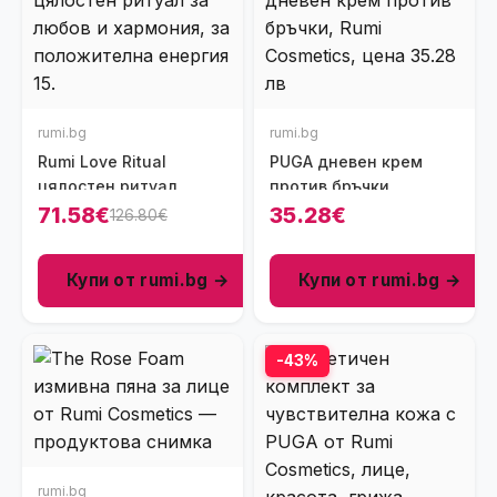
rumi.bg
rumi.bg
Rumi Love Ritual
PUGA дневен крем
цялостен ритуал
против бръчки
71.58€
35.28€
126.80€
Купи от rumi.bg →
Купи от rumi.bg →
-43%
rumi.bg