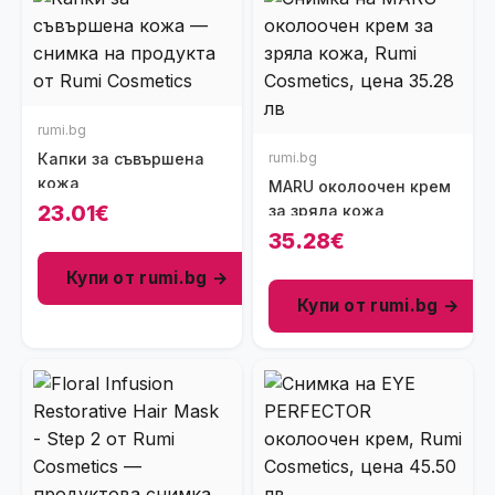
rumi.bg
Капки за съвършена
rumi.bg
кожа
MARU околоочен крем
23.01€
за зряла кожа
35.28€
Купи от rumi.bg →
Купи от rumi.bg →