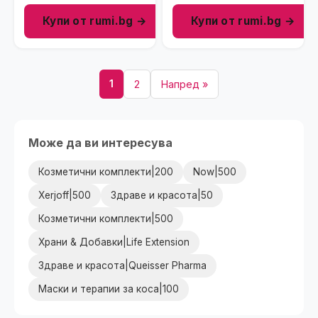
Купи от rumi.bg →
Купи от rumi.bg →
1
2
Напред »
Може да ви интересува
Козметични комплекти|200
Now|500
Xerjoff|500
Здраве и красота|50
Козметични комплекти|500
Храни & Добавки|Life Extension
Здраве и красота|Queisser Pharma
Маски и терапии за коса|100