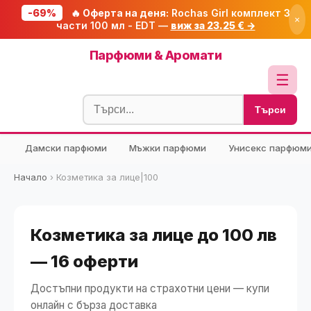
-69%
🔥 Оферта на деня:
Rochas Girl комплект 3
×
части 100 мл - EDT —
виж за 23.25 € →
Начало
Парфюми & Аромати
🔥 Намаления
☰
Блог
Търси
🧮 Калкулатори
Дамски парфюми
Мъжки парфюми
Унисекс парфюм
🔍 Намери продукт
🎁 Подарък
Начало
›
Козметика за лице|100
🎟️ Купони
Козметика за лице до 100 лв
— 16 оферти
Достъпни продукти на страхотни цени — купи
онлайн с бърза доставка