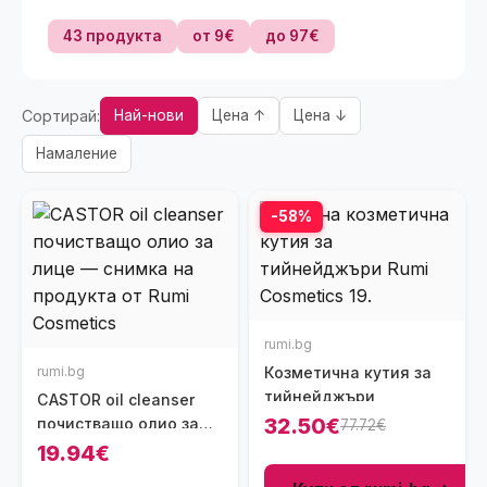
43 продукта
от 9€
до 97€
Сортирай:
Най-нови
Цена ↑
Цена ↓
Намаление
-58%
rumi.bg
rumi.bg
Козметична кутия за
тийнейджъри
CASTOR oil cleanser
32.50€
почистващо олио за
77.72€
лице
19.94€