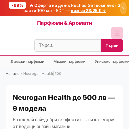
-69%
🔥 Оферта на деня:
Rochas Girl комплект 3
×
части 100 мл - EDT —
виж за 23.25 € →
Начало
Парфюми & Аромати
🔥 Намаления
☰
Блог
Търси
🧮 Калкулатори
Дамски парфюми
Мъжки парфюми
Унисекс парфюм
🔍 Намери продукт
🎁 Подарък
Начало
›
Neurogan Health|500
🎟️ Купони
Neurogan Health до 500 лв —
9 модела
Разгледай най-добрите оферти в тази категория
от водещи онлайн магазини