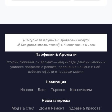
🔒 Сигурно пазаруване
✅ Проверени оферти
💰 Без допълнителни такси
🕒 Обновяване на 6 часа
Парфюми & Аромати
Открий любимия си аромат — над хиляди дамски, мъжки и
унисекс парфюми с ревюта, сравнение на цени и най-
добрите оферти от водещи марки.
Навигация
Начало
Блог
Търсене
Как печелим
Нашата мрежа
Мода & Стил
Дом & Ремонт
Здраве & Красота