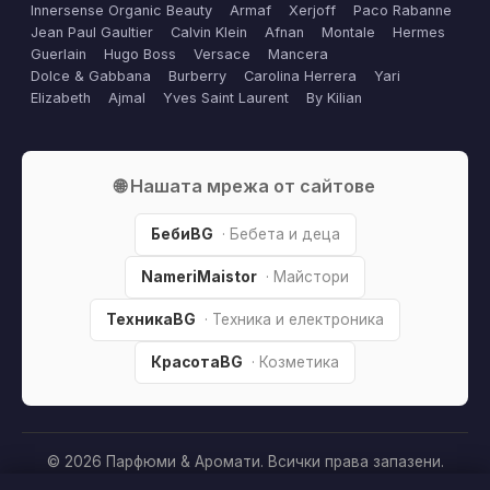
Innersense Organic Beauty
Armaf
Xerjoff
Paco Rabanne
Jean Paul Gaultier
Calvin Klein
Afnan
Montale
Hermes
Guerlain
Hugo Boss
Versace
Mancera
Dolce & Gabbana
Burberry
Carolina Herrera
Yari
Elizabeth
Ajmal
Yves Saint Laurent
By Kilian
🌐 Нашата мрежа от сайтове
БебиBG
· Бебета и деца
NameriMaistor
· Майстори
ТехникаBG
· Техника и електроника
КрасотаBG
· Козметика
© 2026 Парфюми & Аромати. Всички права запазени.