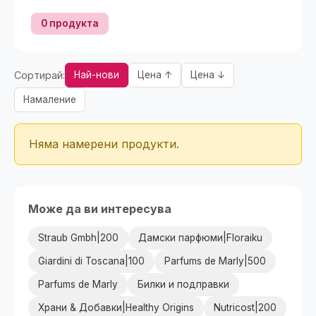
0 продукта
Сортирай:
Най-нови
Цена ↑
Цена ↓
Намаление
Няма намерени продукти.
Може да ви интересува
Straub Gmbh|200
Дамски парфюми|Floraiku
Giardini di Toscana|100
Parfums de Marly|500
Parfums de Marly
Билки и подправки
Храни & Добавки|Healthy Origins
Nutricost|200