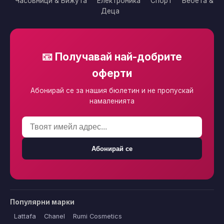
Часовници & Бижута
Електроника
Спорт
Бебета &
Деца
📧 Получавай най-добрите
оферти
Абонирай се за нашия бюлетин и не пропускай
намаленията
Абонирай се
Популярни марки
Lattafa
Chanel
Rumi Cosmetics