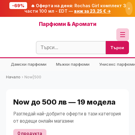
-69%
🔥 Оферта на деня:
Rochas Girl комплект 3
×
части 100 мл - EDT —
виж за 23.25 € →
Начало
Парфюми & Аромати
🔥 Намаления
☰
Блог
Търси
🧮 Калкулатори
Дамски парфюми
Мъжки парфюми
Унисекс парфюм
🔍 Намери продукт
🎁 Подарък
Начало
›
Now|500
🎟️ Купони
Now до 500 лв — 19 модела
Разгледай най-добрите оферти в тази категория
от водещи онлайн магазини
0 продукта