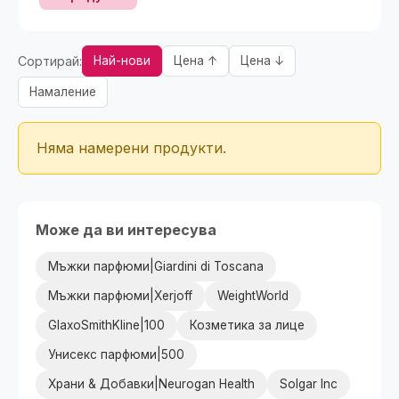
Сортирай:
Най-нови
Цена ↑
Цена ↓
Намаление
Няма намерени продукти.
Може да ви интересува
Мъжки парфюми|Giardini di Toscana
Мъжки парфюми|Xerjoff
WeightWorld
GlaxoSmithKline|100
Козметика за лице
Унисекс парфюми|500
Храни & Добавки|Neurogan Health
Solgar Inc