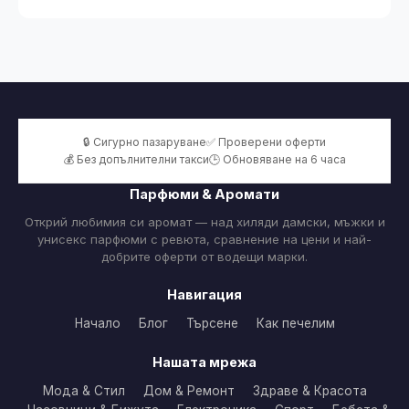
🔒 Сигурно пазаруване
✅ Проверени оферти
💰 Без допълнителни такси
🕒 Обновяване на 6 часа
Парфюми & Аромати
Открий любимия си аромат — над хиляди дамски, мъжки и
унисекс парфюми с ревюта, сравнение на цени и най-
добрите оферти от водещи марки.
Навигация
Начало
Блог
Търсене
Как печелим
Нашата мрежа
Мода & Стил
Дом & Ремонт
Здраве & Красота