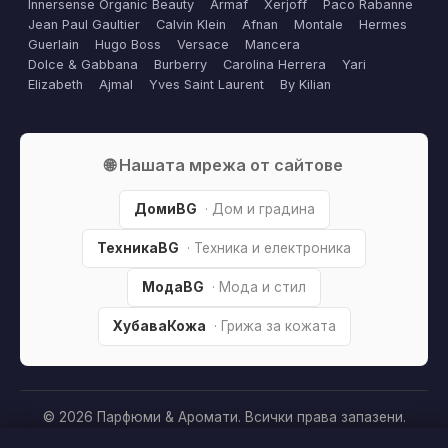
Innersense Organic Beauty
Armaf
Xerjoff
Paco Rabanne
Jean Paul Gaultier
Calvin Klein
Afnan
Montale
Hermes
Guerlain
Hugo Boss
Versace
Mancera
Dolce & Gabbana
Burberry
Carolina Herrera
Yari
Elizabeth
Ajmal
Yves Saint Laurent
By Kilian
🌐 Нашата мрежа от сайтове
ДомиBG
· Дом и градина
ТехникаBG
· Техника и електроника
МодаBG
· Мода и стил
ХубаваКожа
· Грижа за кожата
© 2026 Парфюми & Аромати. Всички права запазени.
Партньорско разкриване:
Този сайт е независим и