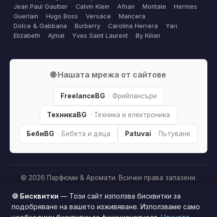
Jean Paul Gaultier
Calvin Klein
Afnan
Montale
Hermes
Guerlain
Hugo Boss
Versace
Mancera
Dolce & Gabbana
Burberry
Carolina Herrera
Yari
Elizabeth
Ajmal
Yves Saint Laurent
By Kilian
🌐 Нашата мрежа от сайтове
FreelanceBG
· Фрийлансъри
ТехникаBG
· Техника и електроника
БебиBG
· Бебета и деца
Patuvai
· Пътуване
© 2026 Парфюми & Аромати. Всички права запазени.
Партньорско разкриване:
Този сайт е независим и
🍪 Бисквитки
— Този сайт използва бисквитки за
съдържа партньорски (affiliate) линкове. Когато купите
подобряване на вашето изживяване. Използваме само
продукт през тях, може да получим малка комисиона от