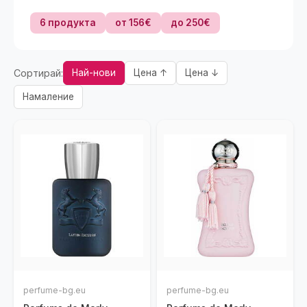
6 продукта
от 156€
до 250€
Сортирай:
Най-нови
Цена ↑
Цена ↓
Намаление
perfume-bg.eu
perfume-bg.eu