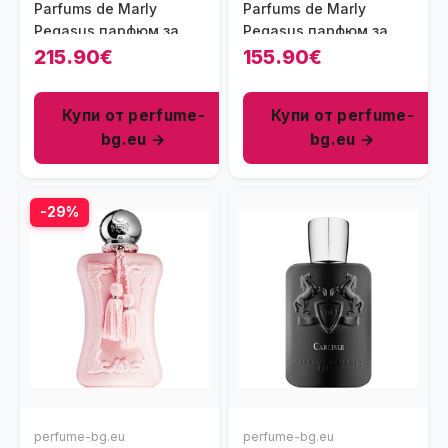
Parfums de Marly
Parfums de Marly
Pegasus парфюм за
Pegasus парфюм за
мъже 125 мл - EDP
мъже 75 мл - EDP
215.90€
155.90€
Купи от perfume-
Купи от perfume-
bg.eu →
bg.eu →
-29%
perfume-bg.eu
perfume-bg.eu