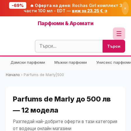
-69%
🔥 Оферта на деня:
Rochas Girl комплект 3
×
части 100 мл - EDT —
виж за 23.25 € →
Начало
Парфюми & Аромати
🔥 Намаления
☰
Блог
Търси
🧮 Калкулатори
Дамски парфюми
Мъжки парфюми
Унисекс парфюм
🔍 Намери продукт
🎁 Подарък
Начало
›
Parfums de Marly|500
🎟️ Купони
Parfums de Marly до 500 лв
— 12 модела
Разгледай най-добрите оферти в тази категория
от водещи онлайн магазини