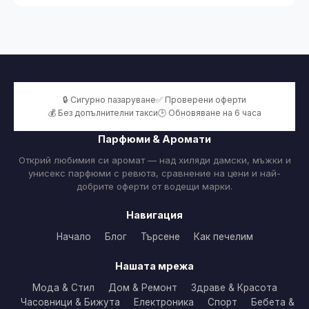
🔒 Сигурно пазаруване
✅ Проверени оферти
💰 Без допълнителни такси
🕒 Обновяване на 6 часа
Парфюми & Аромати
Открий любимия си аромат — над хиляди дамски, мъжки и
унисекс парфюми с ревюта, сравнение на цени и най-
добрите оферти от водещи марки.
Навигация
Начало
Блог
Търсене
Как печелим
Нашата мрежа
Мода & Стил
Дом & Ремонт
Здраве & Красота
Часовници & Бижута
Електроника
Спорт
Бебета &