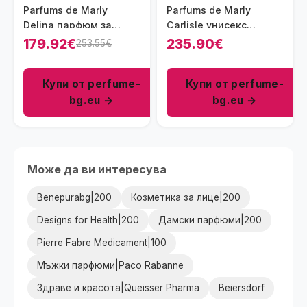
Parfums de Marly
Parfums de Marly
Delina парфюм за
Carlisle унисекс
жени 75 мл - EDP
парфюм 125 мл - EDP
179.92€
235.90€
253.55€
Купи от perfume-
Купи от perfume-
bg.eu →
bg.eu →
Може да ви интересува
Benepurabg|200
Козметика за лице|200
Designs for Health|200
Дамски парфюми|200
Pierre Fabre Medicament|100
Мъжки парфюми|Paco Rabanne
Здраве и красота|Queisser Pharma
Beiersdorf