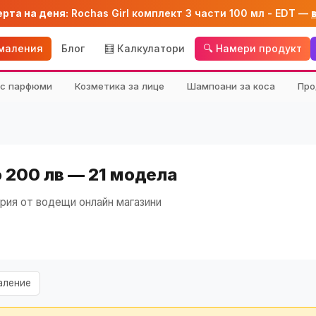
ерта на деня:
Rochas Girl комплект 3 части 100 мл - EDT —
амаления
Блог
🧮 Калкулатори
🔍 Намери продукт
кс парфюми
Козметика за лице
Шампоани за коса
Про
о 200 лв — 21 модела
рия от водещи онлайн магазини
аление