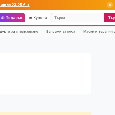
виж за 23.25 € →
×
🎁 Подарък
🎟️ Купони
Тъ
дукти за стилизиране
Балсами за коса
Маски и терапии 