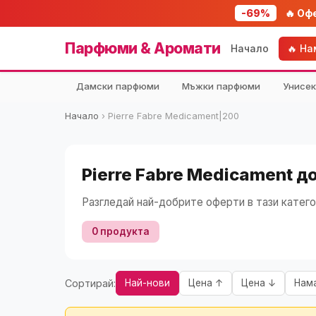
-69%
🔥 Оф
Парфюми & Аромати
Начало
🔥 Н
Дамски парфюми
Мъжки парфюми
Унисе
Начало
›
Pierre Fabre Medicament|200
Pierre Fabre Medicament д
Разгледай най-добрите оферти в тази катего
0 продукта
Сортирай:
Най-нови
Цена ↑
Цена ↓
Нам