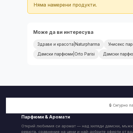
Няма намерени продукти.
Може да ви интересува
Здраве и красота|Naturpharma
Унисекс пар
Дамски парфюми|Orto Parisi
Дамски парфю
🔒 Сигурно 
Парфюми & Аромати
Открий любимия си аромат — над хиляди дамски, мъжк
ревюта, сравнение на цени и най-добрите оферти от в