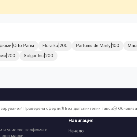
фюми|Orto Parisi
Floraiku|200
Parfums de Marly|100
Маск
ми|200
Solgar Inc|200
пазаруване
✅ Проверени оферти
💰 Без допълнителни такси
🕒 Обновява
Навигация
и и унисекс парфюми с
Начало
одещи марки.