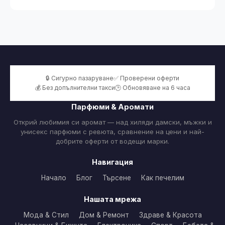
🔒 Сигурно пазаруване
✅ Проверени оферти
💰 Без допълнителни такси
🕒 Обновяване на 6 часа
Парфюми & Аромати
Открий любимия си аромат — над хиляди дамски, мъжки и
унисекс парфюми с ревюта, сравнение на цени и най-
добрите оферти от водещи марки.
Навигация
Начало
Блог
Търсене
Как печелим
Нашата мрежа
Мода & Стил
Дом & Ремонт
Здраве & Красота