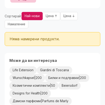
Сортирай:
Най-нови
Цена ↑
Цена ↓
Намаление
Няма намерени продукти.
Може да ви интересува
Life Extension
Giardini di Toscana
Wunschkapsel|200
Билки и подправки|200
Козметични комплекти|50
Beiersdorf
Designs for Health|200
Дамски парфюми|Parfums de Marly