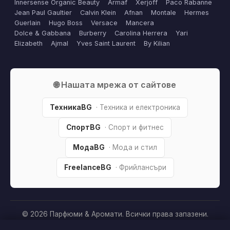
Innersense Organic Beauty
Armaf
Xerjoff
Paco Rabanne
Jean Paul Gaultier
Calvin Klein
Afnan
Montale
Hermes
Guerlain
Hugo Boss
Versace
Mancera
Dolce & Gabbana
Burberry
Carolina Herrera
Yari
Elizabeth
Ajmal
Yves Saint Laurent
By Kilian
🌐 Нашата мрежа от сайтове
ТехникаBG
· Техника и електроника
СпортBG
· Спорт и фитнес
МодаBG
· Мода и стил
FreelanceBG
· Фрийлансъри
© 2026 Парфюми & Аромати. Всички права запазени.
Партньорско разкриване:
Този сайт е независим и