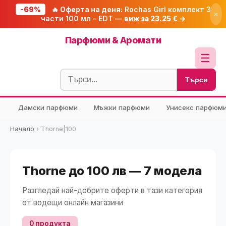
-69%
🔥 Оферта на деня:
Rochas Girl комплект 3
×
части 100 мл - EDT —
виж за 23.25 € →
Начало
Парфюми & Аромати
🔥 Намаления
☰
Блог
Търси
🧮 Калкулатори
Дамски парфюми
Мъжки парфюми
Унисекс парфюм
🔍 Намери продукт
🎁 Подарък
Начало
›
Thorne|100
🎟️ Купони
Thorne до 100 лв — 7 модела
Разгледай най-добрите оферти в тази категория
от водещи онлайн магазини
0 продукта