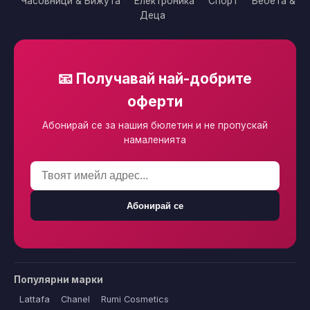
Часовници & Бижута
Електроника
Спорт
Бебета &
Деца
📧 Получавай най-добрите
оферти
Абонирай се за нашия бюлетин и не пропускай
намаленията
Абонирай се
Популярни марки
Lattafa
Chanel
Rumi Cosmetics