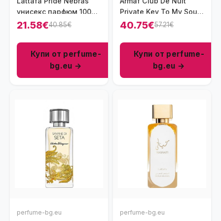
Lattafa Pride Nebras
Armaf Club De Nuit
унисекс парфюм 100
Private Key To My Soul
мл - EDP
унисекс парфюм 100
21.58€
40.75€
40.85€
57.21€
мл - EXDP
Купи от perfume-
Купи от perfume-
bg.eu →
bg.eu →
perfume-bg.eu
perfume-bg.eu