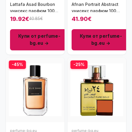
Lattafa Asad Bourbon
Afnan Portrait Abstract
унисекс парфюм 100
унисекс парфюм 100
мл - EDP
мл - EDP
19.92€
41.90€
40.85€
Купи от perfume-
Купи от perfume-
bg.eu →
bg.eu →
-45%
-25%
perfume-bg.eu
perfume-bg.eu