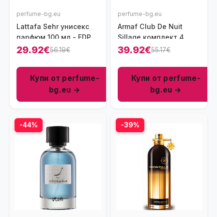
perfume-bg.eu
perfume-bg.eu
Lattafa Sehr унисекс
Armaf Club De Nuit
парфюм 100 мл - EDP
Sillage комплект 4
части 100 мл - EDP
29.92€
39.92€
56.19€
55.17€
Купи от perfume-
Купи от perfume-
bg.eu →
bg.eu →
-44%
-39%