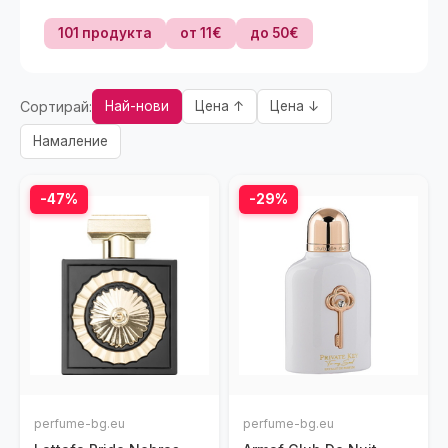
101 продукта
от 11€
до 50€
Сортирай:
Най-нови
Цена ↑
Цена ↓
Намаление
-47%
-29%
perfume-bg.eu
perfume-bg.eu