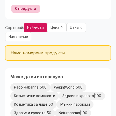
0 продукта
Сортирай:
Най-нови
Цена ↑
Цена ↓
Намаление
Няма намерени продукти.
Може да ви интересува
Paco Rabanne|500
WeightWorld|500
Козметични комплекти
Здраве и красота|100
Козметика за лице|50
Мъжки парфюми
Здраве и красота|50
Naturpharma|100