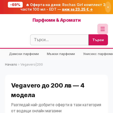
-69%
🔥 Оферта на деня:
Rochas Girl комплект 3
×
части 100 мл - EDT —
виж за 23.25 € →
Начало
Парфюми & Аромати
🔥 Намаления
☰
Блог
Търси
🧮 Калкулатори
Дамски парфюми
Мъжки парфюми
Унисекс парфюм
🔍 Намери продукт
🎁 Подарък
Начало
›
Vegavero|200
🎟️ Купони
Vegavero до 200 лв — 4
модела
Разгледай най-добрите оферти в тази категория
от водещи онлайн магазини