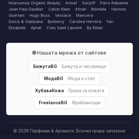
Innersense Organic Beauty
Armaf
Xerjoff
Paco Rabanne
Jean Paul Gaultier
Calvin Klein
Afnan
Montale
Hermes
Guerlain
Hugo Boss
Versace
Mancera
Dolce & Gabbana
Burberry
Carolina Herrera
Yari
Elizabeth
Ajmal
Yves Saint Laurent
By Kilian
🌐 Нашата мрежа от сайтове
БижутаBG
· Бижута и часовници
МодаBG
· Мода и стил
ХубаваКожа
· Грижа за кожата
FreelanceBG
· Фрийлансъри
© 2026 Парфюми & Аромати. Всички права запазени.