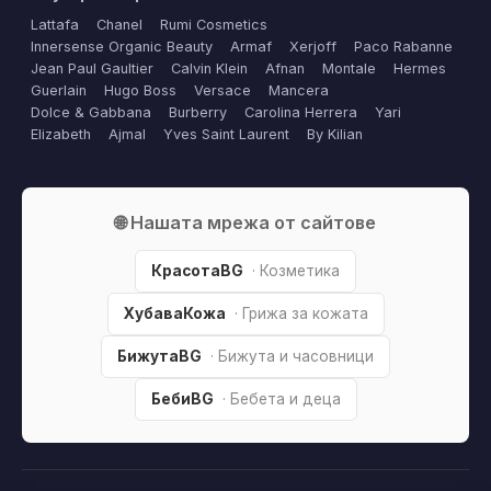
Lattafa
Chanel
Rumi Cosmetics
Innersense Organic Beauty
Armaf
Xerjoff
Paco Rabanne
Jean Paul Gaultier
Calvin Klein
Afnan
Montale
Hermes
Guerlain
Hugo Boss
Versace
Mancera
Dolce & Gabbana
Burberry
Carolina Herrera
Yari
Elizabeth
Ajmal
Yves Saint Laurent
By Kilian
🌐 Нашата мрежа от сайтове
КрасотаBG
· Козметика
ХубаваКожа
· Грижа за кожата
БижутаBG
· Бижута и часовници
БебиBG
· Бебета и деца