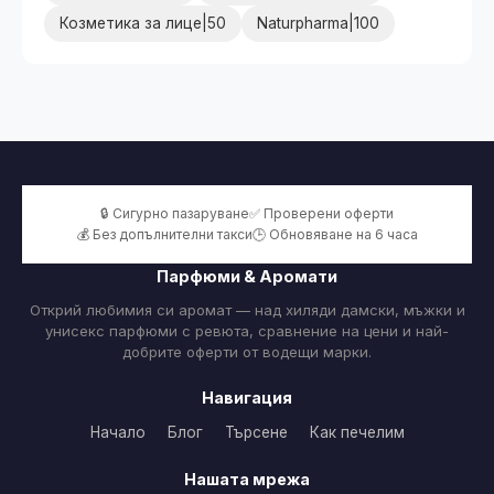
Козметика за лице|50
Naturpharma|100
🔒 Сигурно пазаруване
✅ Проверени оферти
💰 Без допълнителни такси
🕒 Обновяване на 6 часа
Парфюми & Аромати
Открий любимия си аромат — над хиляди дамски, мъжки и
унисекс парфюми с ревюта, сравнение на цени и най-
добрите оферти от водещи марки.
Навигация
Начало
Блог
Търсене
Как печелим
Нашата мрежа