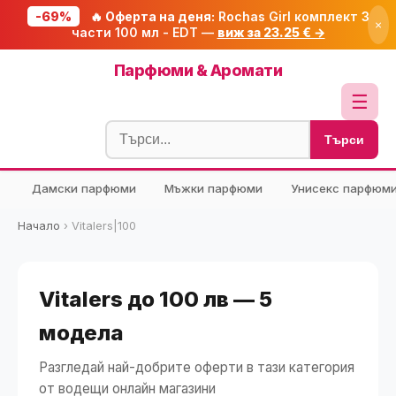
-69%
🔥 Оферта на деня:
Rochas Girl комплект 3
×
части 100 мл - EDT —
виж за 23.25 € →
Начало
Парфюми & Аромати
🔥 Намаления
☰
Блог
Търси
🧮 Калкулатори
Дамски парфюми
Мъжки парфюми
Унисекс парфюм
🔍 Намери продукт
🎁 Подарък
Начало
›
Vitalers|100
🎟️ Купони
Vitalers до 100 лв — 5
модела
Разгледай най-добрите оферти в тази категория
от водещи онлайн магазини