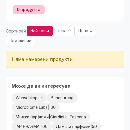
0 продукта
Сортирай:
Най-нови
Цена ↑
Цена ↓
Намаление
Няма намерени продукти.
Може да ви интересува
Wunschkapsel
Benepurabg
Microbiome Labs|100
Мъжки парфюми|Giardini di Toscana
IAP PHARMA|100
Дамски парфюми|50