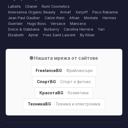
Lattafa
Chanel
Rumi Cosmetics
Innersense Organic Beauty
Armaf
Xerjoff
Paco Rabanne
Jean Paul Gaultier
Calvin Klein
Afnan
Montale
Hermes
Guerlain
Hugo Boss
Versace
Mancera
Dolce & Gabbana
Burberry
Carolina Herrera
Yari
Elizabeth
Ajmal
Yves Saint Laurent
By Kilian
🌐 Нашата мрежа от сайтове
FreelanceBG
· Фрийлансъри
СпортBG
· Спорт и фитнес
КрасотаBG
· Козметика
ТехникаBG
· Техника и електроника