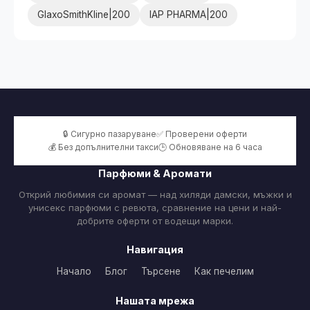
GlaxoSmithKline|200
IAP PHARMA|200
🔒 Сигурно пазаруване
✅ Проверени оферти
💰 Без допълнителни такси
🕒 Обновяване на 6 часа
Парфюми & Аромати
Открий любимия си аромат — над хиляди дамски, мъжки и
унисекс парфюми с ревюта, сравнение на цени и най-
добрите оферти от водещи марки.
Навигация
Начало
Блог
Търсене
Как печелим
Нашата мрежа