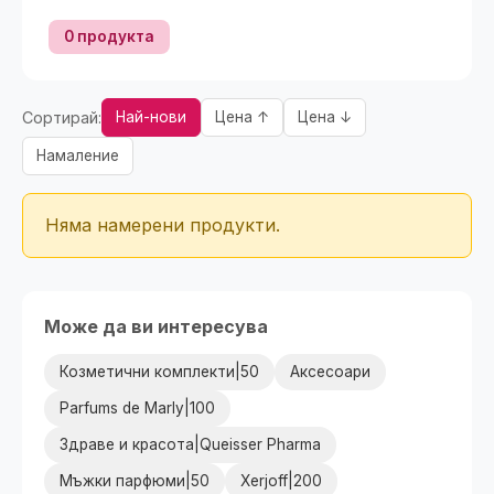
0 продукта
Сортирай:
Най-нови
Цена ↑
Цена ↓
Намаление
Няма намерени продукти.
Може да ви интересува
Козметични комплекти|50
Аксесоари
Parfums de Marly|100
Здраве и красота|Queisser Pharma
Мъжки парфюми|50
Xerjoff|200