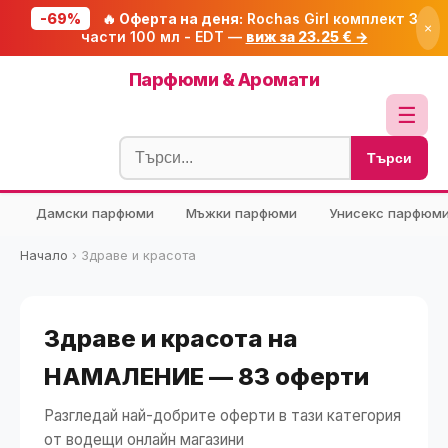
-69%
🔥 Оферта на деня:
Rochas Girl комплект 3
×
части 100 мл - EDT —
виж за 23.25 € →
Начало
Парфюми & Аромати
🔥 Намаления
☰
Блог
Търси
🧮 Калкулатори
Дамски парфюми
Мъжки парфюми
Унисекс парфюм
🔍 Намери продукт
🎁 Подарък
Начало
›
Здраве и красота
🎟️ Купони
Здраве и красота на
НАМАЛЕНИЕ — 83 оферти
Разгледай най-добрите оферти в тази категория
от водещи онлайн магазини