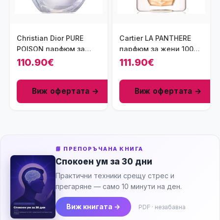
Christian Dior PURE
Cartier LA PANTHERE
POISON парфюм за
парфюм за жени 100
жени EDP 50 мл
мл - EDP
110.90€
111.90€
Виж офертата →
Виж офертата →
📘 ПРЕПОРЪЧАНА КНИГА
Спокоен ум за 30 дни
Практични техники срещу стрес и
прегаряне — само 10 минути на ден.
Виж книгата →
PDF · незабавна