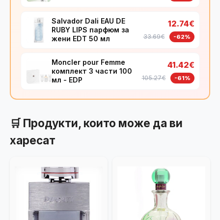
Salvador Dali EAU DE
12.74€
RUBY LIPS парфюм за
33.69€
-62%
жени EDT 50 мл
Moncler pour Femme
41.42€
комплект 3 части 100
105.27€
-61%
мл - EDP
🛒 Продукти, които може да ви
харесат