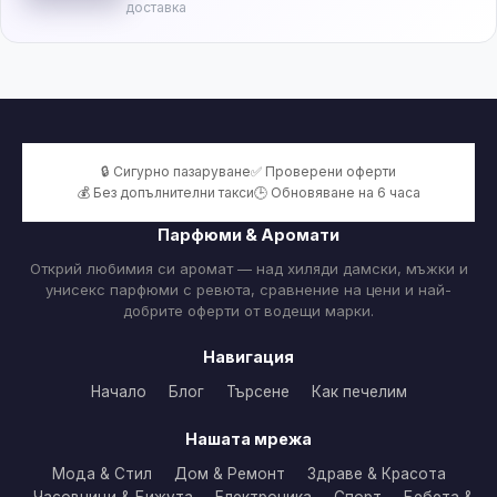
доставка
🔒 Сигурно пазаруване
✅ Проверени оферти
💰 Без допълнителни такси
🕒 Обновяване на 6 часа
Парфюми & Аромати
Открий любимия си аромат — над хиляди дамски, мъжки и
унисекс парфюми с ревюта, сравнение на цени и най-
добрите оферти от водещи марки.
Навигация
Начало
Блог
Търсене
Как печелим
Нашата мрежа
Мода & Стил
Дом & Ремонт
Здраве & Красота
Часовници & Бижута
Електроника
Спорт
Бебета &