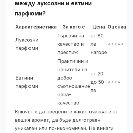
между луксозни и евтини
парфюми?
Характеристика
За кого е
Цена
Оценка
Търсачи на
от 80
Луксозни
качество и
лв
⭐️⭐️⭐️⭐️⭐️
парфюми
престиж
нагоре
Практични и
ценители на
от 20
Евтини
добро
до 50
⭐️⭐️⭐️⭐️
парфюми
съотношение
лв
цена-
качество
Ключът е да прецените какво очаквате от
вашия аромат, да бъде дълготраен,
уникален или по-икономичен. Не винаги