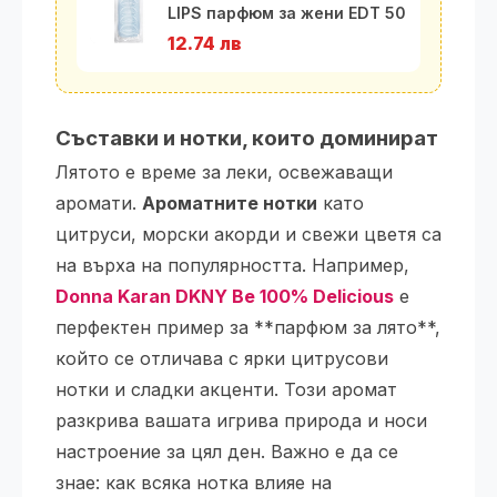
LIPS парфюм за жени EDT 50
мл
12.74 лв
Съставки и нотки, които доминират
Лятото е време за леки, освежаващи
аромати.
Ароматните нотки
като
цитруси, морски акорди и свежи цветя са
на върха на популярността. Например,
Donna Karan DKNY Be 100% Delicious
е
перфектен пример за **парфюм за лято**,
който се отличава с ярки цитрусови
нотки и сладки акценти. Този аромат
разкрива вашата игрива природа и носи
настроение за цял ден. Важно е да се
знае: как всяка нотка влияе на