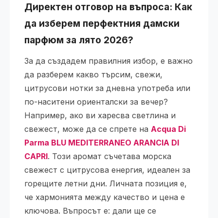
Директен отговор на въпроса: Как
да изберем перфектния
дамски
парфюм
за лято 2026?
За да създадем правилния избор, е важно
да разберем какво търсим, свежи,
цитрусови нотки за дневна употреба или
по-наситени ориенталски за вечер?
Например, ако ви харесва светлина и
свежест, може да се спрете на
Acqua Di
Parma BLU MEDITERRANEO ARANCIA DI
CAPRI
. Този аромат съчетава морска
свежест с цитрусова енергия, идеален за
горещите летни дни. Личната позиция е,
че хармонията между качество и цена е
ключова. Въпросът е: дали ще се