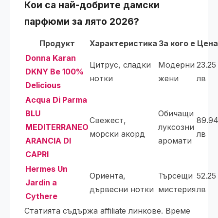
Кои са най-добрите
дамски
парфюми
за лято 2026?
Продукт
Характеристика
За кого е
Цена
Donna Karan
Цитрус, сладки
Модерни
23.25
DKNY Be 100%
нотки
жени
лв
Delicious
Acqua Di Parma
BLU
Обичащи
Свежест,
89.9
MEDITERRANEO
луксозни
морски акорд
лв
ARANCIA DI
аромати
CAPRI
Hermes Un
Ориента,
Търсещи
52.25
Jardin a
дървесни нотки
мистерия
лв
Cythere
Статията съдържа affiliate линкове. Време