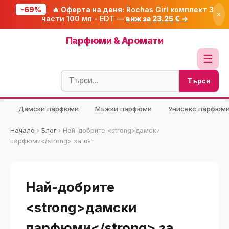
-69%
🔥 Оферта на деня:
Rochas Girl комплект 3
×
части 100 мл - EDT —
виж за 23.25 € →
Начало
Парфюми & Аромати
🔥 Намаления
☰
Блог
Търси
🧮 Калкулатори
Дамски парфюми
Мъжки парфюми
Унисекс парфюм
🔍 Намери продукт
🎁 Подарък
Начало
›
Блог
›
Най-добрите <strong>дамски
парфюми</strong> за лят
🎟️ Купони
Най-добрите
<strong>дамски
парфюми</strong> за