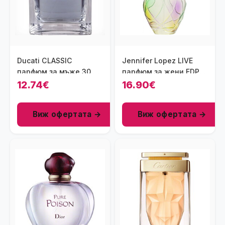
Ducati CLASSIC
Jennifer Lopez LIVE
парфюм за мъже 30 мл
парфюм за жени EDP
- EDT
50 мл
12.74€
16.90€
Виж офертата →
Виж офертата →