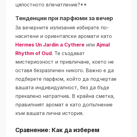
цялостното впечатление?**
Тенденции при
парфюми за вечер
За вечерните излизания избирате по-
наситени и ориенталски аромати като
Hermes Un Jardin a Cythere
или
Ajmal
Rhythm of Oud
. Те създават
мистериозност и привличане, което не
оставя безразличен никого. Важно е да
подберете парфюм, който да подчертае
вашата индивидуалност, без да бъде
прекалено натрапчив. В крайна сметка,
правилният аромат е като допълнение
към вашата лична история.
Сравнение: Как да изберем