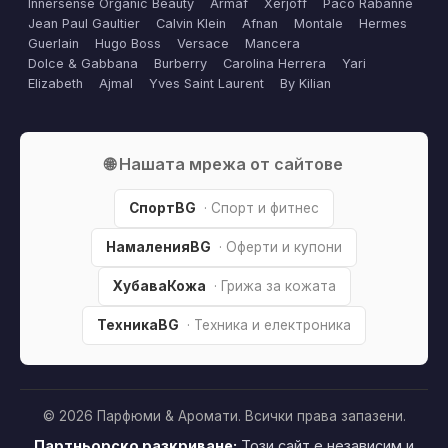
Innersense Organic Beauty
Armaf
Xerjoff
Paco Rabanne
Jean Paul Gaultier
Calvin Klein
Afnan
Montale
Hermes
Guerlain
Hugo Boss
Versace
Mancera
Dolce & Gabbana
Burberry
Carolina Herrera
Yari
Elizabeth
Ajmal
Yves Saint Laurent
By Kilian
🌐 Нашата мрежа от сайтове
СпортBG
· Спорт и фитнес
НамаленияBG
· Оферти и купони
ХубаваКожа
· Грижа за кожата
ТехникаBG
· Техника и електроника
© 2026 Парфюми & Аромати. Всички права запазени.
Партньорско разкриване:
Този сайт е независим и